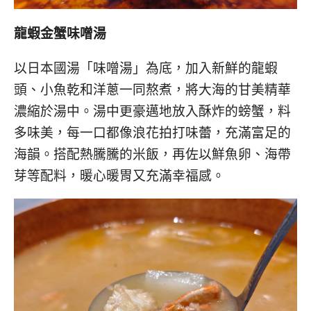
龍蝦金蟹味噌湯
以日本國湯「味噌湯」為底，加入新鮮的龍蝦
頭、小魚乾和洋蔥一同熬煮，將大海的甘美精華
濃縮於湯中。湯中更豪邁地放入酥炸的螃蟹，料
多味美，每一口都像浪花拍打味蕾，充滿富足的
海韻。搭配熱騰騰的米飯，再佐以鮮魚卵、海帶
芽等配料，暖心暖胃又充滿幸福感。