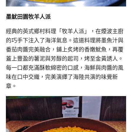
墨魷田園牧羊人派
經典的英式鄉村料理「牧羊人派」，在煙波主廚
的巧手下注入了海洋氣息。這道料理將墨魚汁與
番茄肉醬完美融合，鋪上炙烤的香嫩魷魚，再覆
蓋上豐盈的薯泥與芳醇的起司，烤至金黃誘人。
每一口都充滿酥軟綿密的口感，海鮮與肉醬的風
味在口中交織，完美演繹了海陸共演的味覺新
章。