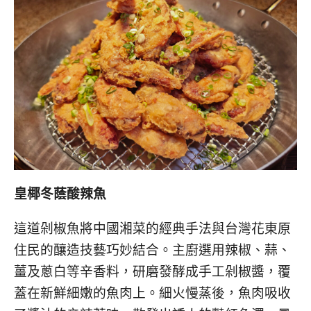
皇椰冬蔭酸辣魚
這道剁椒魚將中國湘菜的經典手法與台灣花東原
住民的釀造技藝巧妙結合。主廚選用辣椒、蒜、
薑及蔥白等辛香料，研磨發酵成手工剁椒醬，覆
蓋在新鮮細嫩的魚肉上。細火慢蒸後，魚肉吸收