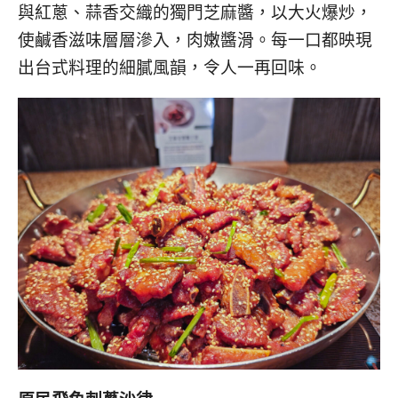
與紅蔥、蒜香交織的獨門芝麻醬，以大火爆炒，
使鹹香滋味層層滲入，肉嫩醬滑。每一口都映現
出台式料理的細膩風韻，令人一再回味。