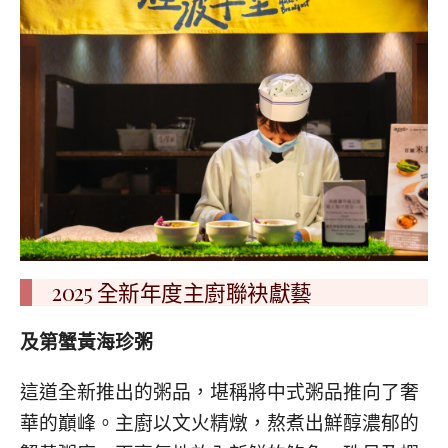
2025 全新年度主廚聯袂獻藝
及第蟹黃海珍粥
這道全新推出的粥品，堪稱將中式粥品推向了奢
華的巔峰。主廚以文火精燉，熬煮出鮮醇濃郁的