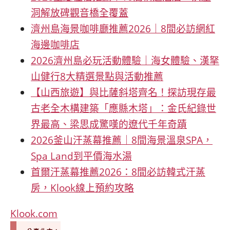
洞解放碑觀音橋全覆蓋
濟州島海景咖啡廳推薦2026｜8間必訪網紅
海邊咖啡店
2026濟州島必玩活動體驗｜海女體驗、漢拏
山健行8大精選景點與活動推薦
【山西旅遊】與比薩斜塔齊名！探訪現存最
古老全木構建築「應縣木塔」：金氏紀錄世
界最高、梁思成驚嘆的遼代千年奇蹟
2026釜山汗蒸幕推薦｜8間海景溫泉SPA，
Spa Land到平價海水湯
首爾汗蒸幕推薦2026：8間必訪韓式汗蒸
房，Klook線上預約攻略
Klook.com