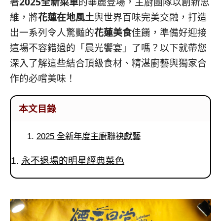
著
2025全新菜單
的華麗登場，主廚團隊以創新思
維，將
花蓮在地風土
與世界百味完美交融，打造
出一系列令人驚豔的
花蓮美食
佳餚，準備好迎接
這場不容錯過的「晨光饗宴」了嗎？以下就帶您
深入了解這些結合頂級食材、精湛廚藝與獨家合
作的必嚐美味！
本文目錄
2025 全新年度主廚聯袂獻藝
永不退場的明星經典菜色