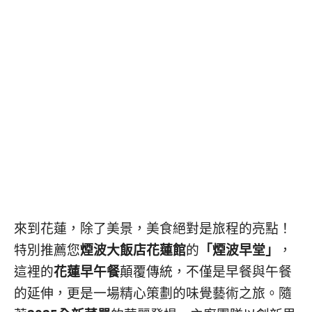
콩
の
숙
ホ
소
テ
추
ル
천
比
較
來到花蓮，除了美景，美食絕對是旅程的亮點！
特別推薦您
煙波大飯店花蓮館
的
「煙波早堂」
，
這裡的
花蓮早午餐
顛覆傳統，不僅是早餐與午餐
的延伸，更是一場精心策劃的味覺藝術之旅。隨