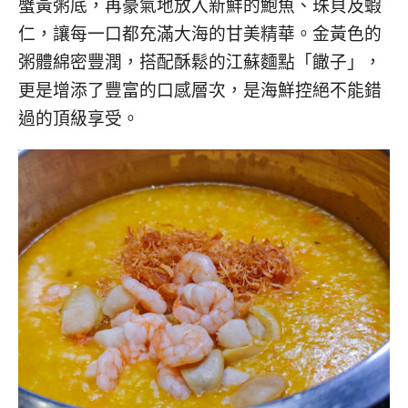
蟹黃粥底，再豪氣地放入新鮮的鮑魚、珠貝及蝦
仁，讓每一口都充滿大海的甘美精華。金黃色的
粥體綿密豐潤，搭配酥鬆的江蘇麵點「饊子」，
更是增添了豐富的口感層次，是海鮮控絕不能錯
過的頂級享受。