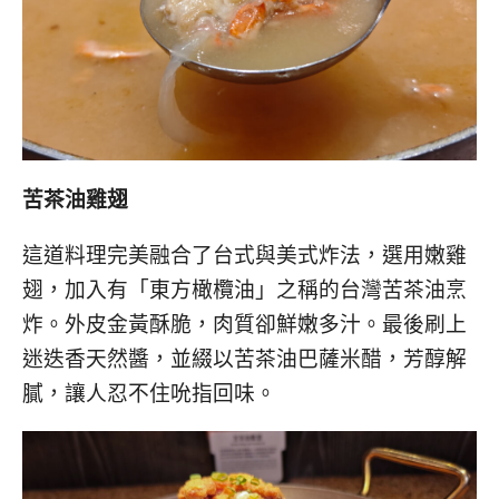
苦茶油雞翅
這道料理完美融合了台式與美式炸法，選用嫩雞
翅，加入有「東方橄欖油」之稱的台灣苦茶油烹
炸。外皮金黃酥脆，肉質卻鮮嫩多汁。最後刷上
迷迭香天然醬，並綴以苦茶油巴薩米醋，芳醇解
膩，讓人忍不住吮指回味。