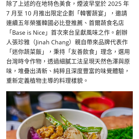
除了上述的在地特色美食，煙波早堂於 2025 年
7 月至 10 月推出限定企劃「韓饗蔬宴」，邀請
連續五年榮獲韓國必比登推薦、首爾蔬食名店
「Base is Nice」首次來台呈獻風味之作。創辦
人張珍雅（Jinah Chang）親自帶來品牌代表作
「迷你蔬菜飯」，秉持「友善飲食」理念，選用
台灣時令作物，透過細膩工法呈現天然色澤與原
味，堆疊出清新、純粹且深度豐富的味覺體驗，
重新定義植物主導的料理樣貌。