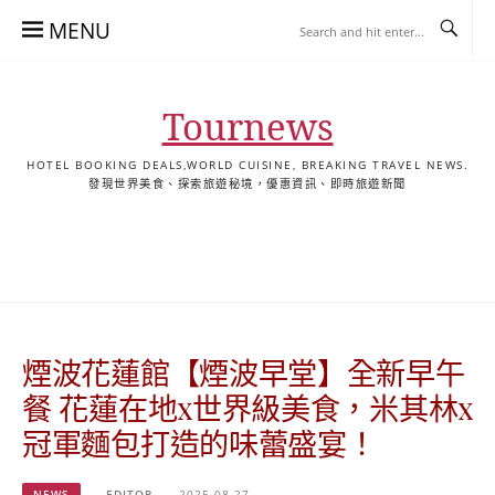
Skip
MENU
to
content
Tournews
HOTEL BOOKING DEALS,WORLD CUISINE, BREAKING TRAVEL NEWS.
發現世界美食、探索旅遊秘境，優惠資訊、即時旅遊新聞
去
飯
懶
YA
日
韓
泰
YA
English
한
日
旅
店
人
旅
本
國
國
美
Hotel
국
本
行
推
包
遊
旅
旅
旅
食
Guides
어
語
關
薦
景
遊
遊
遊
|
호
ホ
於
合
點
TourNews
텔
テ
我
集
合
추
ル
煙波花蓮館【煙波早堂】全新早午
集
천
宿
가
泊
餐 花蓮在地x世界級美食，米其林x
이
ガ
冠軍麵包打造的味蕾盛宴！
드
イ
|
ド
NEWS
EDITOR
2025-08-27