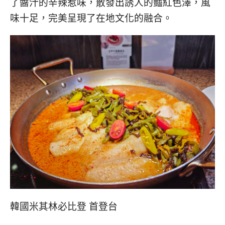
了醬汁的辛辣惹味，散發出誘人的豔紅色澤，風
味十足，完美呈現了在地文化的融合。
韓國米其林必比登 首登台