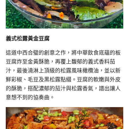
義式松露黃金豆腐
這道中西合璧的創意之作，將中華飲食底蘊的板
豆腐炸至金黃酥脆，再覆上馥郁的義式香料茄
汁，最後澆淋上頂級的松露風味橄欖油，並以新
鮮彩椒、毛豆及黑松露點綴。豆腐的軟嫩與外皮
的酥脆，搭配濃郁的茄汁與松露香氣，譜出讓人
意想不到的協奏曲。