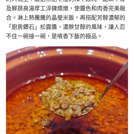
及鮮蔬高湯厚工淬鍊煨燉，使醬色和肉香完美融
合。淋上熱騰騰的晶瑩米飯，再搭配芳醇濃郁的
「廚房鑽石」松露醬，濃腴甘醇的風味，讓人忍
不住一碗接一碗，是噴香下飯的極品。