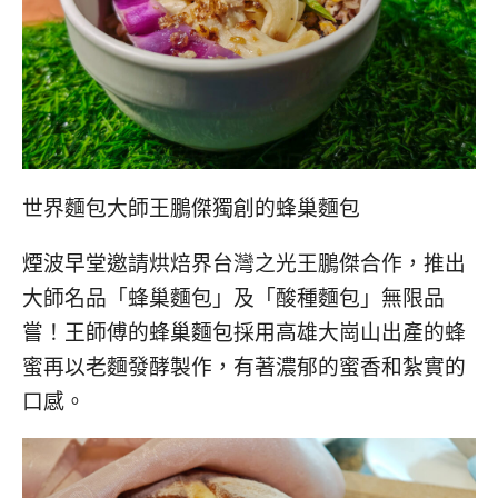
世界麵包大師王鵬傑獨創的蜂巢麵包
煙波早堂邀請烘焙界台灣之光王鵬傑合作，推出
大師名品「蜂巢麵包」及「酸種麵包」無限品
嘗！王師傅的蜂巢麵包採用高雄大崗山出產的蜂
蜜再以老麵發酵製作，有著濃郁的蜜香和紮實的
口感。