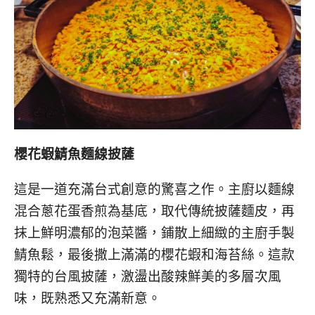
櫻花蝦鯖魚麵線披薩
這是一道充滿台式創意的驚喜之作。主廚以麵線
混合蔥花蛋香煎為基底，取代傳統披薩麵皮，再
抹上鮮明濃郁的泡菜醬，鋪散上細緻的主廚手製
鯖魚鬆，最後撒上滿滿的櫻花蝦和海苔絲。這款
獨特的台風披薩，激盪出酸辣鮮美的多層次風
味，既熟悉又充滿新意。