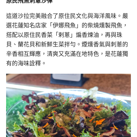
原民飛魚刺蔥沙律
這道沙拉完美融合了原住民文化與海洋風味。嚴
選花蓮知名店家「伊娜飛魚」的柴燒燻製飛魚，
搭配以原住民香菜「剌蔥」煸香煉油，再與珠
貝、蘭花貝和新鮮生菜拌勻。煙燻香氣與刺蔥的
辛香相互輝應，清爽又充滿在地特色，是花蓮獨
有的海味詮釋。