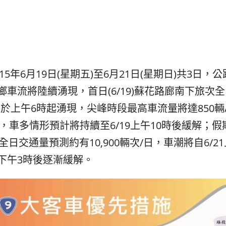
발
平
리
洋
·
諸
홍
島
콩
の
숙
ホ
소
テ
15年6月19日(星期五)至6月21日(星期日)共3日
추
ル
車流將陸續湧現，首日(6/19)蘇花路廊南下旅次全日
천
比
於上午6時起湧現，尖峰時段最高車流量將達850輛
較
小時，車多情形預計將持續至6/19上午10時後緩解
旅次全日交通量預測約有10,900輛次/日，車潮將自6/
1下午3時後逐漸緩解。