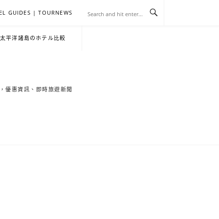
EL GUIDES | TOURNEWS
去
飯
懶
YA
日
韓
泰
YA
English
한
日
・太平洋諸島のホテル比較
旅
店
人
旅
本
國
國
美
Hotel
국
本
行
推
包
遊
旅
旅
旅
食
Guides
어
語
索旅遊秘境，優惠資訊、即時旅遊新聞
關
薦
景
遊
遊
遊
|
호
ホ
於
合
點
TourNews
텔
テ
我
集
合
추
ル
集
천
宿
가
泊