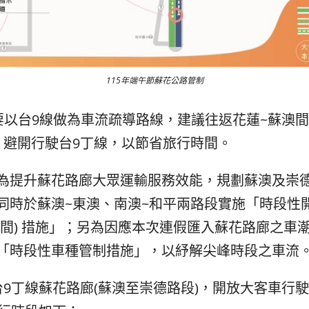
115年端午節蘇花公路管制
主要以台9線做為車流疏導路線，建議往返花蓮~蘇澳
，避開行駛台9丁線，以節省旅行時間。
為提升蘇花路廊大眾運輸服務效能，規劃蘇澳及崇
同時於蘇澳~東澳、南澳~和平兩路段實施「時段性開
空間) 措施」；另為因應本次連假匯入蘇花路廊之車
「時段性車種管制措施」，以紓解尖峰時段之車流
9丁線蘇花路廊(蘇澳至崇德路段)，開放大客車行駛