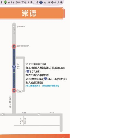
리
ン
핀
ド・
·
太
발
平
리
洋
·
諸
홍
島
콩
の