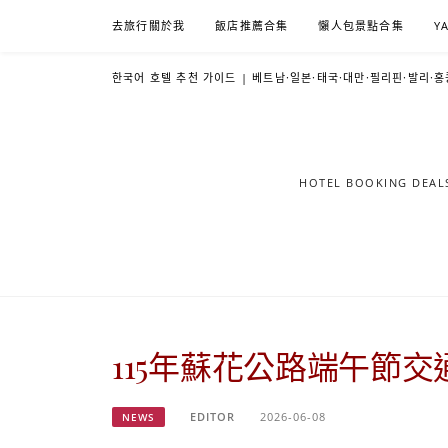
Skip
去旅行關於我
飯店推薦合集
懶人包景點合集
Y
to
content
한국어 호텔 추천 가이드 | 베트남·일본·태국·대만·필리핀·발리·홍
HOTEL BOOKING DE
115年蘇花公路端午節
EDITOR
2026-06-08
NEWS