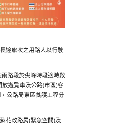
숙
ホ
소
テ
추
ル
천
比
間長途旅次之用路人以行駛
較
德兩路段於尖峰時段適時啟
放遊覽車及公路(市區)客
潮，公路局東區養護工程分
。
蘇花改路肩(緊急空間)及