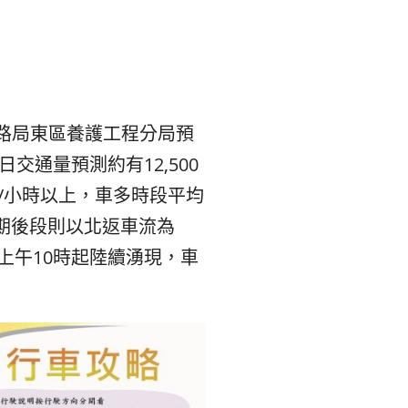
본
ラ
·
リ
태
ア・
，公路局東區養護工程分局預
국
ニ
交通量預測約有12,500
/小時以上，車多時段平均
·
ュ
；假期後段則以北返車流為
대
ー
21上午10時起陸續湧現，車
만
ジ
·
ー
필
ラ