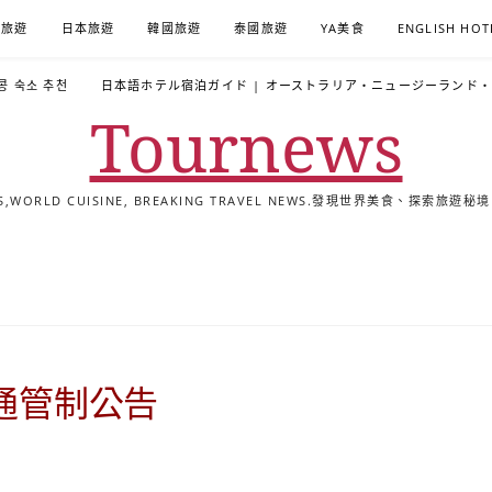
A旅遊
日本旅遊
韓國旅遊
泰國旅遊
YA美食
ENGLISH HOT
콩 숙소 추천
日本語ホテル宿泊ガイド | オーストラリア・ニュージーランド
Tournews
ALS,WORLD CUISINE, BREAKING TRAVEL NEWS.發現世界美食、探
去
飯
懶
YA
日
韓
泰
YA
English
한
日
旅
店
人
旅
本
國
國
美
Hotel
국
本
行
推
包
遊
旅
旅
旅
食
Guides
어
語
關
薦
景
遊
遊
遊
|
호
ホ
於
合
點
TourNews
텔
テ
我
集
合
추
ル
交通管制公告
集
천
宿
가
泊
이
ガ
드
イ