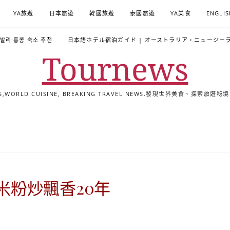
YA旅遊
日本旅遊
韓國旅遊
泰國旅遊
YA美食
ENGLIS
·발리·홍콩 숙소 추천
日本語ホテル宿泊ガイド | オーストラリア・ニュージー
Tournews
ALS,WORLD CUISINE, BREAKING TRAVEL NEWS.發現世界美食、探
去
飯
懶
YA
日
韓
泰
YA
English
한
日
旅
店
人
旅
本
國
國
美
Hotel
국
本
行
推
包
遊
旅
旅
旅
食
Guides
어
語
關
薦
景
遊
遊
遊
|
호
ホ
於
合
點
TourNews
텔
テ
我
集
合
추
ル
米粉炒飄香20年
集
천
宿
가
泊
이
ガ
드
イ