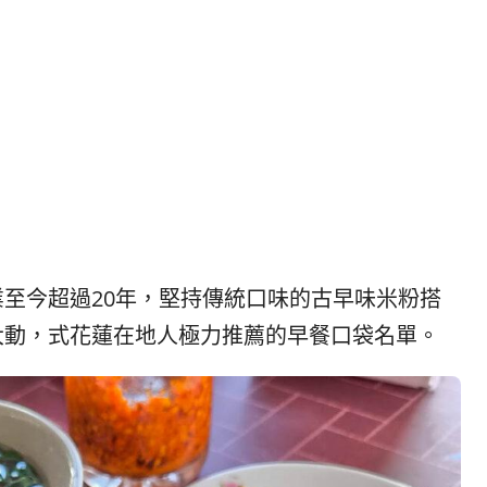
|
ド
베
|
트
オ
남
ー
·
ス
일
ト
본
ラ
·
リ
태
ア・
국
ニ
·
ュ
至今超過20年，堅持傳統口味的古早味米粉搭
대
ー
만
ジ
大動，式花蓮在地人極力推薦的早餐口袋名單。
·
ー
필
ラ
리
ン
핀
ド・
·
太