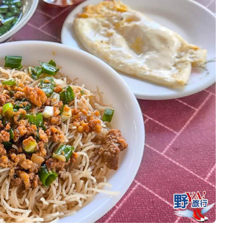
발
平
리
洋
·
諸
홍
島
콩
の
숙
ホ
소
テ
추
ル
천
比
較