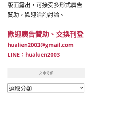
版面露出，可接受多形式廣告
이
ガ
贊助，歡迎洽詢討論。
드
イ
歡迎廣告贊助、交換刊登
|
ド
hualien2003@gmail.com
LINE：hualuen2003
베
|
트
オ
文章分類
文
남
ー
章
·
ス
分
類
일
ト