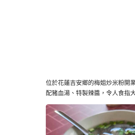
位於花蓮吉安鄉的梅姐炒米粉開業
配豬血湯、特製辣醬，令人食指