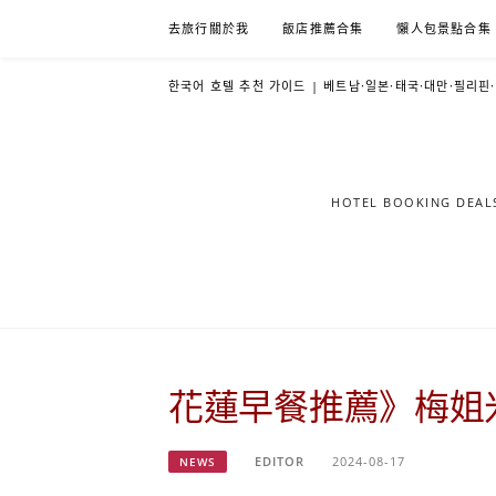
Skip
去旅行關於我
飯店推薦合集
懶人包景點合集
to
content
한국어 호텔 추천 가이드 | 베트남·일본·태국·대만·필리핀
HOTEL BOOKING DE
花蓮早餐推薦》梅姐
EDITOR
2024-08-17
NEWS