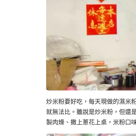
炒米粉要好吃，每天現做的濕米
就無法比。雖說是炒米粉，但還
製肉燥、撒上蔥花上桌，米粉口