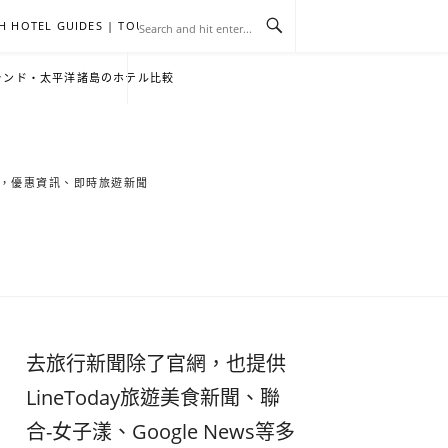
H HOTEL GUIDES | TOURNEWS
去
飯
懶
YA
日
韓
泰
YA
English
한
日
ランド・太平洋諸島のホテル比較
旅
店
人
旅
本
國
國
美
Hotel
국
本
行
推
包
遊
旅
旅
旅
食
Guides
어
語
索旅遊秘境，優惠資訊、即時旅遊新聞
關
薦
景
遊
遊
遊
|
호
ホ
於
合
點
TourNews
텔
テ
我
集
合
추
ル
去旅行新聞除了官網，也提供
集
천
宿
LineToday旅遊美食新聞、聯
合-女子漾、Google News等多
가
泊