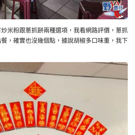
有炒米粉跟蔥抓餅兩種選項，我看網路評價，蔥抓
點餐，確實也沒幾個點，據說胡椒多口味重，我下