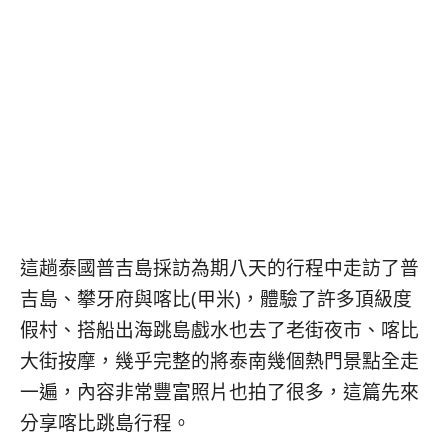
베
|
트
オ
남
ー
·
ス
일
ト
본
ラ
·
リ
태
ア・
국
ニ
·
ュ
대
ー
만
ジ
·
ー
這趟泰國普吉島採訪為期八天的行程中走訪了普
필
ラ
吉島、攀牙府與喀比(甲米)，體驗了許多頂級度
리
ン
핀
ド・
假村、搭船出海跳島戲水也去了老街夜市、喀比
·
太
大街按摩，幾乎完整的將泰南幾個熱門景點全走
발
平
一遍，內容非常豐富照片也拍了很多，這篇先來
리
洋
·
諸
分享喀比跳島行程。
홍
島