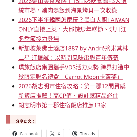
2026釜山美食攻略｜15間必吃餐廳+3大傳
統市場，豬肉湯飯到海景烤貝一次收錄
2026下半年韓國怎麼玩？黑白大廚TAIWAN
ONLY直接上菜，大邱辣炒年糕節、洪川江
冬季節接力登場
新加坡萊佛士酒店1887 by André摘米其林
二星 江振誠：以時間風味串聯百年傳奇
璞旅飯店集團攜手VDS活力東勢 跨界打造中
秋限定聯名禮盒「Carrot Moon卡蘿夢」
2026胡志明市住宿攻略：第一郡12間質感
新飯店推薦！高CP值、設計感精品必住
胡志明市第一郡住宿飯店推薦13家
分享此文：
Facebook
X
Threads