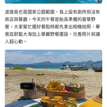
波達島也是國家公園範圍，島上設有廁所但沒有
商店與餐廳。今天的午餐是船長準備的豪華野
餐。大家幫忙擺好餐點時都先拿出相機拍照，畢
竟這蔚藍大海加上華麗野餐擺設，光看照片就讓
人超心動。