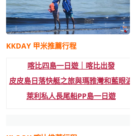
KKDAY 甲米推薦行程
喀比四島一日遊｜喀比出發
皮皮島日落快艇之旅與瑪雅灣和藍眼淚
萊利私人長尾船PP島一日遊