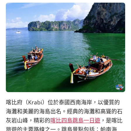
콩
の
숙
ホ
소
テ
추
ル
천
比
較
喀比府（Krabi）位於泰國西南海岸，以優質的
海灘和美麗的海島出名。經典的海灘和高聳的石
灰岩山峰，精彩的
喀比四島跳島一日遊
，是喀比
旅遊的主要路線之一。跳島景點包括：帕南海