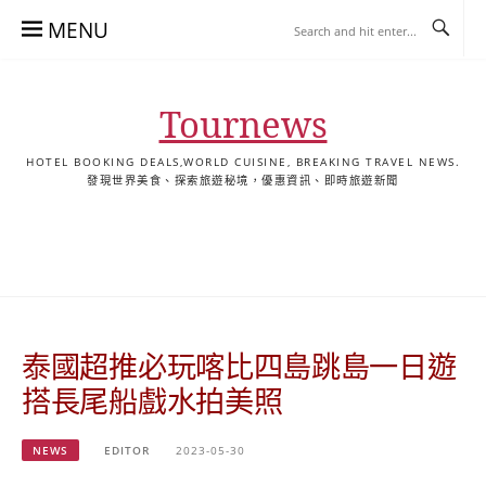
Skip
MENU
to
content
Tournews
HOTEL BOOKING DEALS,WORLD CUISINE, BREAKING TRAVEL NEWS.
發現世界美食、探索旅遊秘境，優惠資訊、即時旅遊新聞
去
飯
懶
YA
日
韓
泰
YA
English
한
日
旅
店
人
旅
本
國
國
美
Hotel
국
本
行
推
包
遊
旅
旅
旅
食
Guides
어
語
關
薦
景
遊
遊
遊
|
호
ホ
於
合
點
TourNews
텔
テ
我
集
合
추
ル
泰國超推必玩喀比四島跳島一日遊
集
천
宿
가
泊
搭長尾船戲水拍美照
이
ガ
드
イ
NEWS
EDITOR
2023-05-30
|
ド