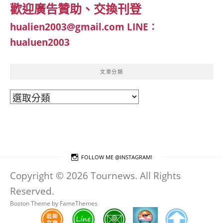
歡迎廣告贊助、交換刊登
hualien2003@gmail.com
LINE：
hualuen2003
文章分類
文
章
分
類
FOLLOW ME @INSTAGRAM!
Copyright © 2026 Tournews. All Rights
Reserved.
Boston Theme by
FameThemes