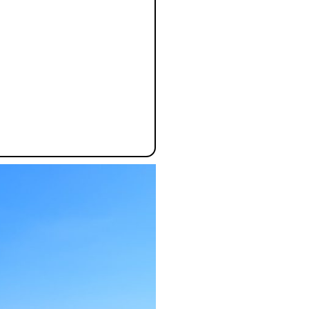
리
ン
핀
ド・
·
太
발
平
리
洋
·
諸
홍
島
콩
の