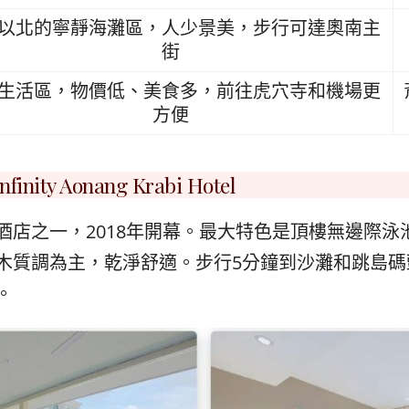
以北的寧靜海灘區，人少景美，步行可達奧南主
街
生活區，物價低、美食多，前往虎穴寺和機場更
方便
ty Aonang Krabi Hotel
酒店之一，2018年開幕。最大特色是頂樓無邊際泳
木質調為主，乾淨舒適。步行5分鐘到沙灘和跳島碼
。