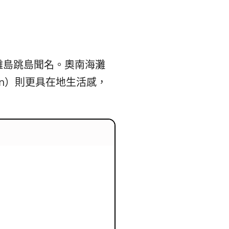
본
ラ
·
リ
태
ア・
離島跳島聞名。奧南海灘
own）則更具在地生活感，
국
ニ
·
ュ
대
ー
만
ジ
·
ー
필
ラ