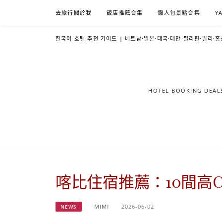
Skip
去旅行關於我
飯店推薦合集
懶人包景點合集
Y
to
content
한국어 호텔 추천 가이드 | 베트남·일본·태국·대만·필리핀·발리·홍
HOTEL BOOKING DE
喀比住宿推薦：10間高
MIMI
2026-06-02
NEWS