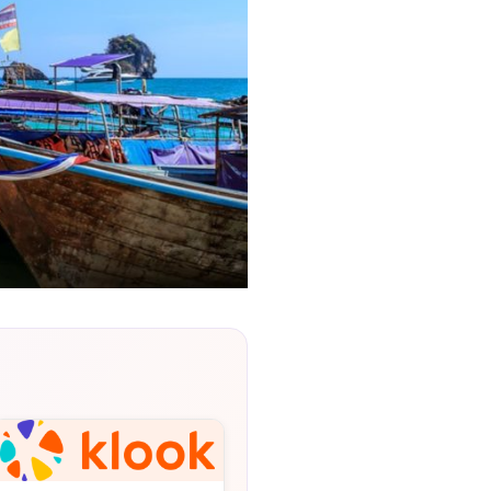
숙
ホ
소
テ
추
ル
천
比
較