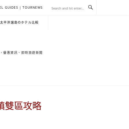
EL GUIDES | TOURNEWS
去
飯
懶
YA
日
韓
泰
YA
English
한
日
・太平洋諸島のホテル比較
旅
店
人
旅
本
國
國
美
Hotel
국
本
行
推
包
遊
旅
旅
旅
食
Guides
어
語
索旅遊秘境，優惠資訊、即時旅遊新聞
關
薦
景
遊
遊
遊
|
호
ホ
於
合
點
TourNews
텔
テ
我
集
合
추
ル
鎮雙區攻略
集
천
宿
가
泊