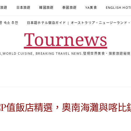
A旅遊
日本旅遊
韓國旅遊
泰國旅遊
YA美食
ENGLISH HOT
콩 숙소 추천
日本語ホテル宿泊ガイド | オーストラリア・ニュージーランド
Tournews
ALS,WORLD CUISINE, BREAKING TRAVEL NEWS.發現世界美食、探
去
飯
懶
YA
日
韓
泰
YA
English
한
日
旅
店
人
旅
本
國
國
美
Hotel
국
本
行
推
包
遊
旅
旅
旅
食
Guides
어
語
關
薦
景
遊
遊
遊
|
호
ホ
於
合
點
TourNews
텔
テ
我
集
合
추
ル
CP值飯店精選，奧南海灘與喀比
集
천
宿
가
泊
이
ガ
드
イ