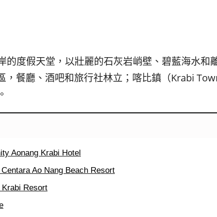
발
平
리
洋
·
諸
홍
島
콩
の
숙
ホ
岸的度假天堂，以壯麗的石灰岩峭壁、碧藍海水和
소
テ
遊區，餐廳、酒吧和旅行社林立；喀比鎮（Krabi T
추
ル
천
比
。
較
Aonang Krabi Hotel
ra Ao Nang Beach Resort
abi Resort
e