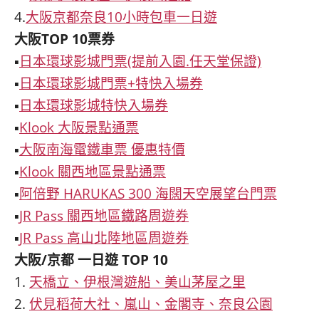
4.
大阪京都奈良10小時包車一日遊
大阪TOP 10票券
▪
日本環球影城門票(提前入園.任天堂保證)
▪
日本環球影城門票+特快入場券
▪
日本環球影城特快入場券
▪
Klook 大阪景點通票
▪
大阪南海電鐵車票 優惠特價
▪
Klook 關西地區景點通票
▪
阿倍野 HARUKAS 300 海闊天空展望台門票
▪
JR Pass 關西地區鐵路周遊券
▪
JR Pass 高山北陸地區周遊券
大阪/京都 一日遊 TOP 10
1.
天橋立、伊根灣遊船、美山茅屋之里
2.
伏見稻荷大社、嵐山、金閣寺、奈良公園