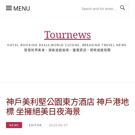
Skip
MENU
to
content
Tournews
HOTEL BOOKING DEALS,WORLD CUISINE, BREAKING TRAVEL NEWS.
發現世界美食、探索旅遊秘境，優惠資訊、即時旅遊新聞
去
飯
懶
YA
日
韓
泰
YA
English
한
日
旅
店
人
旅
本
國
國
美
Hotel
국
本
行
推
包
遊
旅
旅
旅
食
Guides
어
語
關
薦
景
遊
遊
遊
|
호
ホ
於
合
點
TourNews
텔
テ
我
集
合
추
ル
神戶美利堅公園東方酒店 神戶港地
集
천
宿
가
泊
標 坐擁絕美日夜海景
이
ガ
드
イ
NEWS
EDITOR
2024-06-07
|
ド