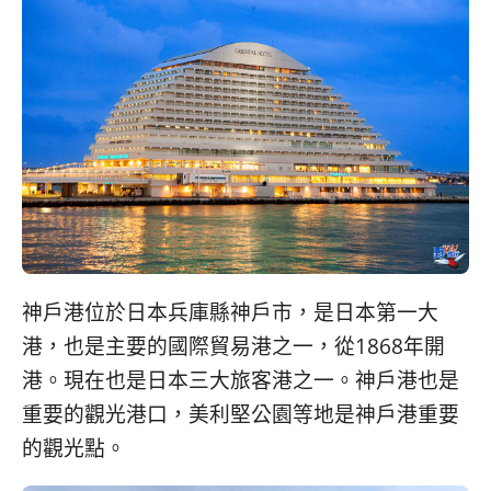
콩
の
숙
ホ
소
テ
추
ル
천
比
較
神戶港位於日本兵庫縣神戶市，是日本第一大
港，也是主要的國際貿易港之一，從1868年開
港。現在也是日本三大旅客港之一。神戶港也是
重要的觀光港口，美利堅公園等地是神戶港重要
的觀光點。