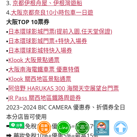
3.
京都伊根舟屋、伊根灣遊船
4.
大阪京都奈良10小時包車一日遊
大阪TOP 10票券
▪
日本環球影城門票(提前入園.任天堂保證)
▪
日本環球影城門票+特快入場券
▪
日本環球影城特快入場券
▪
Klook 大阪景點通票
▪
大阪南海電鐵車票 優惠特價
▪
Klook 關西地區景點通票
▪
阿倍野 HARUKAS 300 海闊天空展望台門票
▪
JR Pass 關西地區鐵路周遊券
2023~2024 BIC CAMERA 優惠券、折價券全日
本分店皆可使用
➡ 電器免稅10%+優惠7%=最高17%
➡ 藥妝免稅10%+優惠5%=最高15%