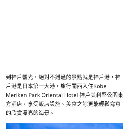
베
|
트
オ
남
ー
·
ス
일
ト
본
ラ
·
リ
태
ア・
국
ニ
·
ュ
대
ー
만
ジ
·
ー
到神戶觀光，絕對不錯過的景點就是神戶港，神
필
ラ
戶港是日本第一大港，旅行關西入住Kobe
리
ン
핀
ド・
Meriken Park Oriental Hotel 神戶美利堅公園東
·
太
方酒店，享受飯店設施、美食之餘更能輕鬆寫意
발
平
的欣賞漂亮的海景。
리
洋
·
諸
홍
島