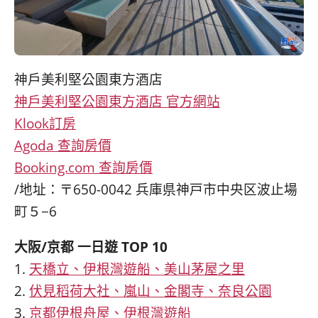
神戶美利堅公園東方酒店
神戶美利堅公園東方酒店 官方網站
Klook訂房
Agoda 查詢房價
Booking.com 查詢房價
/地址：〒650-0042 兵庫県神戸市中央区波止場
町５−6
大阪/京都 一日遊 TOP 10
1.
天橋立、伊根灣遊船、美山茅屋之里
2.
伏見稻荷大社、嵐山、金閣寺、奈良公園
3.
京都伊根舟屋、伊根灣遊船