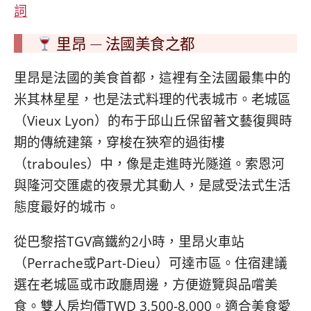
詞
里昂 — 法國美食之都
里昂是法國的美食首都，這裡有全法國最集中的
米其林星星，也是法式料理的代表城市。老城區
（Vieux Lyon）的布于邱山丘保留著文藝復興時
期的傳統建築，穿梭在狹窄的過街樓
（traboules）中，像是走進時光隧道。索恩河
與隆河交匯處的夜景尤其動人，是感受法式生活
態度最好的城市。
從巴黎搭TGV高鐵約2小時，里昂火車站
（Perrache或Part-Dieu）可達市區。住宿建議
選在老城區或市政廳周邊，方便遊覽與品嚐美
食。雙人房均價TWD 3,500-8,000。適合美食愛