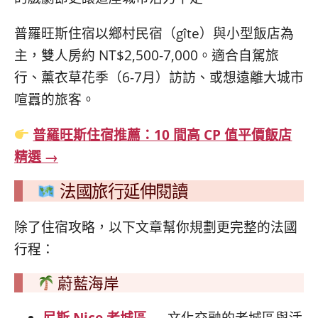
普羅旺斯住宿以鄉村民宿（gîte）與小型飯店為
主，雙人房約 NT$2,500-7,000。適合自駕旅
行、薰衣草花季（6-7月）訪訪、或想遠離大城市
喧囂的旅客。
普羅旺斯住宿推薦：10 間高 CP 值平價飯店
精選 →
法國旅行延伸閱讀
除了住宿攻略，以下文章幫你規劃更完整的法國
行程：
蔚藍海岸
尼斯 Nice 老城區
— 文化交融的老城區與活