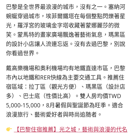
巴黎是全世界最浪漫的城市，沒有之一。塞納河
蜿蜒穿過城市，埃菲爾鐵塔在每個整點閃爍著星
光，羅浮宮的玻璃金字塔收藏著蒙娜麗莎的微
笑。蒙馬特的畫家廣場飄逸著藝術氣息，瑪黑區
的設計小店讓人流連忘返。沒有去過巴黎，別說
你看過世界。
戴高樂機場和奧利機場均有地鐵直達市區，巴黎
市內以地鐵和RER快線為主要交通工具。推薦住
宿區域：拉丁區（觀光方便）、瑪黑區（設計店
多）、巴士底（性價比高）。雙人房均價TWD
5,000-15,000，8月暑假與聖誕節為旺季。適合
浪漫旅行、藝術愛好者與時尚追随者。
【巴黎住宿推薦】光之城，藝術與浪漫的代名