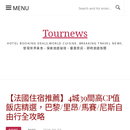
Skip
MENU
to
content
Tournews
HOTEL BOOKING DEALS,WORLD CUISINE, BREAKING TRAVEL NEWS.
發現世界美食、探索旅遊秘境，優惠資訊、即時旅遊新聞
去
飯
懶
YA
日
韓
泰
YA
English
한
日
旅
店
人
旅
本
國
國
美
Hotel
국
本
行
推
包
遊
旅
旅
旅
食
Guides
어
語
關
薦
景
遊
遊
遊
|
호
ホ
於
合
點
TourNews
텔
テ
我
集
合
추
ル
【法國住宿推薦】4城39間高CP值
集
천
宿
가
泊
飯店精選，巴黎/里昂/馬賽/尼斯自
이
ガ
由行全攻略
드
イ
|
ド
NEWS
MIMI
2026-06-03