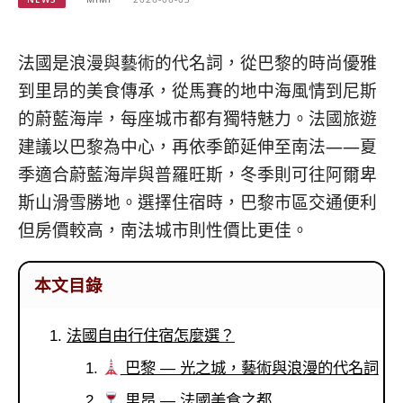
베
|
트
オ
남
ー
·
ス
法國是浪漫與藝術的代名詞，從巴黎的時尚優雅
일
ト
到里昂的美食傳承，從馬賽的地中海風情到尼斯
본
ラ
·
リ
的蔚藍海岸，每座城市都有獨特魅力。法國旅遊
태
ア・
建議以巴黎為中心，再依季節延伸至南法——夏
국
ニ
季適合蔚藍海岸與普羅旺斯，冬季則可往阿爾卑
·
ュ
대
ー
斯山滑雪勝地。選擇住宿時，巴黎市區交通便利
만
ジ
但房價較高，南法城市則性價比更佳。
·
ー
필
ラ
리
ン
本文目錄
핀
ド・
·
太
발
平
法國自由行住宿怎麼選？
리
洋
巴黎 — 光之城，藝術與浪漫的代名詞
·
諸
홍
島
里昂 — 法國美食之都