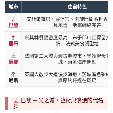
城市
住宿特色
艾菲爾鐵塔、羅浮宮、凱旋門聞名世界，
巴黎
具風情，地鐵網絡完善
米其林餐廳密度最高，布于邱山丘保留文
里昂
情，法式美食朝聖地
法國第二大城與最古老城市，守護聖母教
馬賽
城，蔚藍海岸起點
英國人散步大道漫步海邊，舊城區色彩繽
尼斯
與摩納哥近在咫尺
巴黎 — 光之城，藝術與浪漫的代名
詞