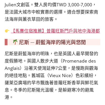
Julien文創區。雙人房均價TWD 3,000-7,000，
是法國大城市中較實惠的選擇。適合想要探索南
法海岸與薰衣草田的旅客。
【馬賽住宿推薦】普羅旺斯門戶與地中海港都
尼斯 — 蔚藍海岸的陽光與悠閒
尼斯是蔚藍海岸的明珠，也是英國人最早開發的
度假勝地。英國人散步大道（Promenade des
Anglais）沿著天使灣延伸7公里，是慢跑與觀海
的絕佳地點。舊城區（Vieux Nice）色彩繽紛，
薩萊亞廣場的早市飄逸著普羅旺斯香草與鮮花氣
息。冬季的尼斯陽光溫暖，是躲避寒冷的避風
港。