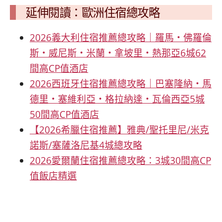
延伸閱讀：歐洲住宿總攻略
2026義大利住宿推薦總攻略｜羅馬・佛羅倫
斯・威尼斯・米蘭・拿坡里・熱那亞6城62
間高CP值酒店
2026西班牙住宿推薦總攻略｜巴塞隆納・馬
德里・塞維利亞・格拉納達・瓦倫西亞5城
50間高CP值酒店
【2026希臘住宿推薦】雅典/聖托里尼/米克
諾斯/塞薩洛尼基4城總攻略
2026愛爾蘭住宿推薦總攻略：3城30間高CP
值飯店精選