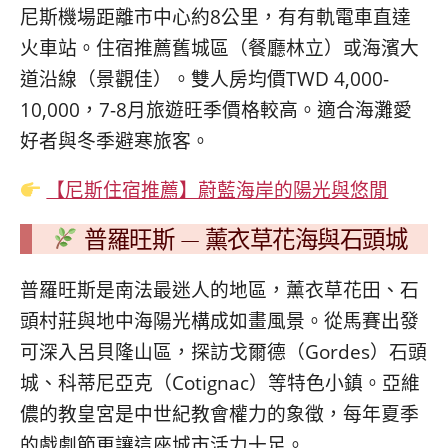
尼斯機場距離市中心約8公里，有有軌電車直達
火車站。住宿推薦舊城區（餐廳林立）或海濱大
道沿線（景觀佳）。雙人房均價TWD 4,000-
10,000，7-8月旅遊旺季價格較高。適合海灘愛
好者與冬季避寒旅客。
【尼斯住宿推薦】蔚藍海岸的陽光與悠閒
普羅旺斯 — 薰衣草花海與石頭城
普羅旺斯是南法最迷人的地區，薰衣草花田、石
頭村莊與地中海陽光構成如畫風景。從馬賽出發
可深入呂貝隆山區，探訪戈爾德（Gordes）石頭
城、科蒂尼亞克（Cotignac）等特色小鎮。亞維
儂的教皇宮是中世紀教會權力的象徵，每年夏季
的戲劇節更讓這座城市活力十足。