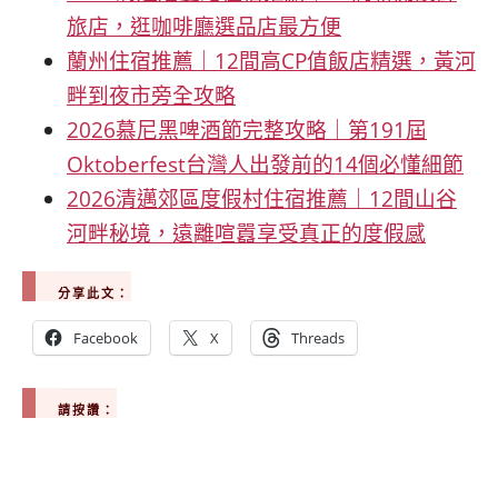
旅店，逛咖啡廳選品店最方便
蘭州住宿推薦｜12間高CP值飯店精選，黃河
畔到夜市旁全攻略
2026慕尼黑啤酒節完整攻略｜第191屆
Oktoberfest台灣人出發前的14個必懂細節
2026清邁郊區度假村住宿推薦｜12間山谷
河畔秘境，遠離喧囂享受真正的度假感
分享此文：
Facebook
X
Threads
請按讚：