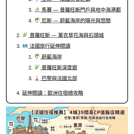
콩
の
숙
ホ
馬賽 — 普羅旺斯門戶與地中海港都
소
テ
尼斯 — 蔚藍海岸的陽光與悠閒
추
ル
천
比
普羅旺斯 — 薰衣草花海與石頭城
較
法國旅行延伸閱讀
蔚藍海岸
普羅旺斯深度遊
巴黎與法國北部
延伸閱讀：歐洲住宿總攻略