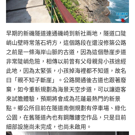
早期的新磯隧道連通磯崎到新社兩地，隧道口陡
峭山壁時常落石坍方，這個路段在還沒修築公路
之前是一條海岸山脈的古道，因為這個懸崖步道
非常陡峭危險，相傳以前曾有父母親背小孩途經
此地，因為太緊張，小孩掉海裡都不知道，故名
曰「親不知子斷崖」。公路開通後古道也跟著廢
棄，如今重新規劃為海景天空步道，可以讓遊客
來試膽體驗，預期將會成為花蓮最熱門的新景
點。鄉公所目前在隧道南側規劃有停車場、綠化
公園，在舊隧道內也有鋼雕鏤空作品，只是目前
細部設施尚未完成，也尚未啟用。