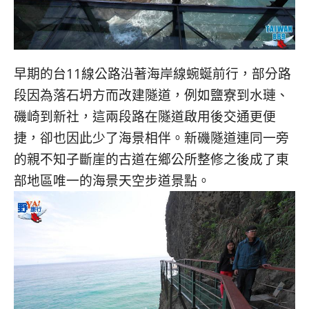
早期的台11線公路沿著海岸線蜿蜒前行，部分路
段因為落石坍方而改建隧道，例如鹽寮到水璉、
磯崎到新社，這兩段路在隧道啟用後交通更便
捷，卻也因此少了海景相伴。新磯隧道連同一旁
的親不知子斷崖的古道在鄉公所整修之後成了東
部地區唯一的海景天空步道景點。