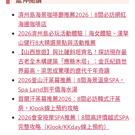
濟州島海景咖啡廳推薦2026｜8間必訪網紅
海邊咖啡店
2026濟州島必玩活動體驗｜海女體驗、漢拏
山健行8大精選景點與活動推薦
【山西旅遊】與比薩斜塔齊名！探訪現存最
古老全木構建築「應縣木塔」：金氏紀錄世
界最高、梁思成驚嘆的遼代千年奇蹟
2026釜山汗蒸幕推薦｜8間海景溫泉SPA，
Spa Land到平價海水湯
首爾汗蒸幕推薦2026：8間必訪韓式汗蒸
房，Klook線上預約攻略
2026會安按摩SPA推薦｜8間高評價越式SPA
完整攻略（Klook/KKday線上預約）