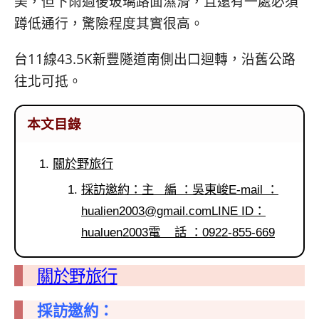
美，但下雨過後玻璃路面濕滑，且還有一處必須
蹲低通行，驚險程度其實很高。
台11線43.5K新豐隧道南側出口迴轉，沿舊公路
往北可抵。
本文目錄
關於野旅行
採訪邀約：主 編 ：吳東峻E-mail ：
hualien2003@gmail.comLINE
ID：
hualuen2003電 話 ：0922-855-669
關於野旅行
採訪邀約：