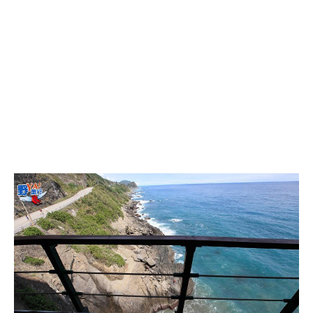
콩
の
숙
ホ
소
テ
추
ル
천
比
較