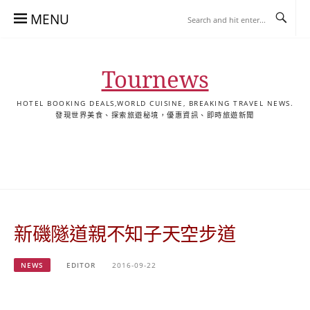
Skip
MENU
to
content
Tournews
HOTEL BOOKING DEALS,WORLD CUISINE, BREAKING TRAVEL NEWS.
發現世界美食、探索旅遊秘境，優惠資訊、即時旅遊新聞
去
飯
懶
YA
日
韓
泰
YA
English
한
日
旅
店
人
旅
本
國
國
美
Hotel
국
本
行
推
包
遊
旅
旅
旅
食
Guides
어
語
關
薦
景
遊
遊
遊
|
호
ホ
於
合
點
TourNews
텔
テ
我
集
合
추
ル
新磯隧道親不知子天空步道
集
천
宿
가
泊
이
ガ
NEWS
EDITOR
2016-09-22
드
イ
|
ド