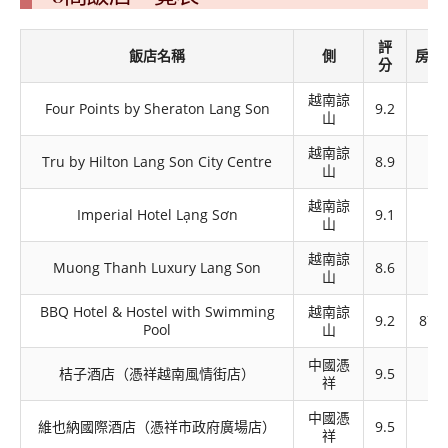
評
飯店名稱
側
房價 
分
越南諒
1,
Four Points by Sheraton Lang Son
9.2
山
1
越南諒
Tru by Hilton Lang Son City Centre
8.9
~1
山
越南諒
Imperial Hotel Lạng Sơn
9.1
~1
山
越南諒
1,
Muong Thanh Luxury Lang Son
8.6
山
1
BBQ Hotel & Hostel with Swimming
越南諒
9.2
870
Pool
山
中國憑
桔子酒店（憑祥越南風情街店）
9.5
~1
祥
中國憑
維也納國際酒店（憑祥市政府廣場店）
9.5
~
祥