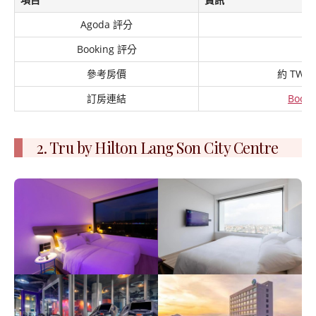
Agoda 評分
9
Booking 評分
8
參考房價
約 TWD 1
訂房連結
Booki
2. Tru by Hilton Lang Son City Centre