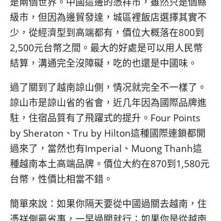
是兩個世界。中國這邊的憑祥市，雖然只是個縣
級市，但因為邊貿發達，城區裡飯店選擇其實不
少，從經濟型到高端都有，價位大概落在800到
2,500元台幣之間。最大的好處是可以用人民幣
結算，溝通完全沒障礙，吃的也還是中國味。
過了關到了越南諒山側，情况就完全不一樣了。
諒山市是諒山省的省會，近几年因為國際品牌進
駐，住宿品質有了飛躍式的提升。Four Points
by Sheraton、Tru by Hilton這種國際連鎖都開
過來了，當然也有Imperial、Muong Thanh這
種越南本土高端品牌。價位大約在870到1,580元
台幣，性價比相當不錯。
簡單來說：如果你隔天要從中國過關去越南，住
憑祥側最省事，一早過關就行；如果你是從越南