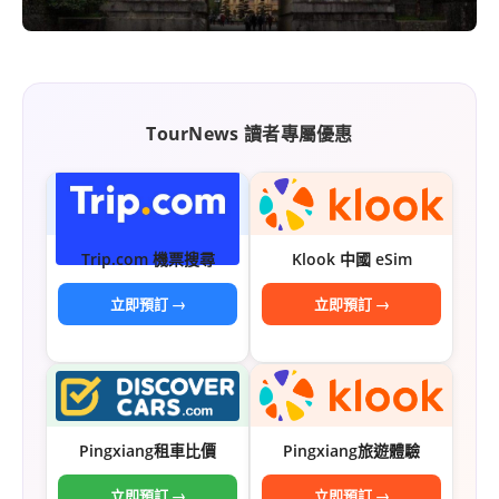
콩
の
숙
ホ
소
テ
추
ル
천
比
TourNews 讀者專屬優惠
較
Trip.com 機票搜尋
Klook 中國 eSim
立即預訂 →
立即預訂 →
Pingxiang租車比價
Pingxiang旅遊體驗
立即預訂 →
立即預訂 →