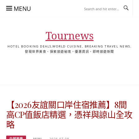
Skip
MENU
to
content
Tournews
HOTEL BOOKING DEALS,WORLD CUISINE, BREAKING TRAVEL NEWS.
發現世界美食、探索旅遊秘境，優惠資訊、即時旅遊新聞
去
飯
懶
YA
日
韓
泰
YA
English
한
日
旅
店
人
旅
本
國
國
美
Hotel
국
本
行
推
包
遊
旅
旅
旅
食
Guides
어
語
關
薦
景
遊
遊
遊
|
호
ホ
於
合
點
TourNews
텔
テ
我
集
合
추
ル
【2026友誼關口岸住宿推薦】8間
集
천
宿
가
泊
高CP值飯店精選，憑祥與諒山全攻
이
ガ
略
드
イ
|
ド
中越旅遊
MIMI
2026-07-08