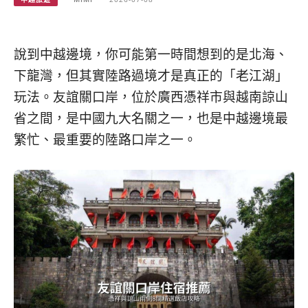
베
|
트
オ
남
ー
·
ス
說到中越邊境，你可能第一時間想到的是北海、
일
ト
본
ラ
下龍灣，但其實陸路過境才是真正的「老江湖」
·
リ
玩法。友誼關口岸，位於廣西憑祥市與越南諒山
태
ア・
省之間，是中國九大名關之一，也是中越邊境最
국
ニ
·
ュ
繁忙、最重要的陸路口岸之一。
대
ー
만
ジ
·
ー
필
ラ
리
ン
핀
ド・
·
太
발
平
리
洋
·
諸
홍
島