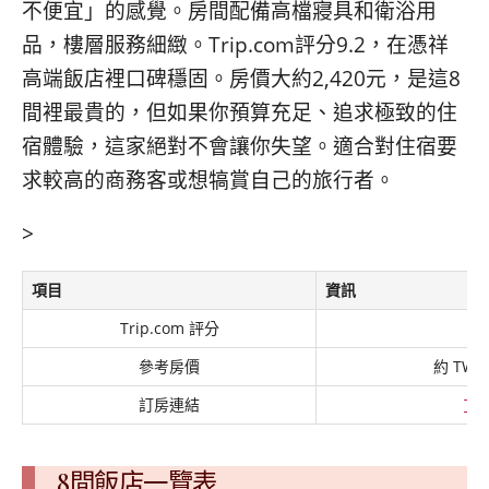
不便宜」的感覺。房間配備高檔寢具和衛浴用
品，樓層服務細緻。Trip.com評分9.2，在憑祥
高端飯店裡口碑穩固。房價大約2,420元，是這8
間裡最貴的，但如果你預算充足、追求極致的住
宿體驗，這家絕對不會讓你失望。適合對住宿要
求較高的商務客或想犒賞自己的旅行者。
>
項目
資訊
Trip.com 評分
參考房價
約 TWD 
訂房連結
Tri
8間飯店一覽表