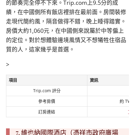
的節奏完全停不下來。Trip.com上9.5分的成
績，在中國側所有飯店裡排在最前面。房間裝修
走現代簡約風，隔音做得不錯，晚上睡得踏實。
房價大約1,060元，在中國側來說屬於中等偏上
的定位。對於想體驗邊境風情又不想犧牲住宿品
質的人，這家幾乎是首選。
>
項目
資訊
Trip.com 評分
參考房價
約 TWD 
訂房連結
Tri
7. 維也納國際酒店（憑祥市政府廣場