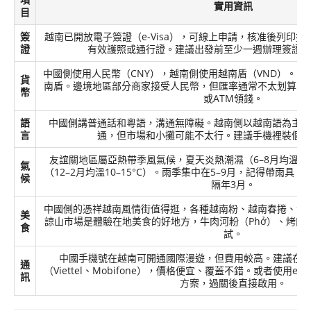
實用資訊
目
簽
越南已開放電子簽證（e-Visa），可線上申請，核准後列印
證
有效護照或通行證。建議出發前至少一週辦理簽證，
中國側使用人民幣（CNY），越南側使用越南盾（VND）。1人民幣約
貨
南盾。邊境地區部分商家接受人民幣，但匯率通常不太划算，
幣
或ATM領錢。
語
中國側講普通話和粵語，溝通無障礙。越南側以越南語為主，
言
通，但市場和小攤可能不太行。建議手機裡裝個翻
友誼關地區屬亞熱帶季風氣候，夏天炎熱潮濕（6–8月均溫30
氣
（12–2月均溫10–15°C）。雨季集中在5–9月，記得帶雨具
候
隔年3月。
中國側的憑祥越南風情街值得逛，各種越南粉、越南春捲、滴
美
諒山市場是體驗在地美食的好地方，牛肉河粉（Phở）、烤肉米粉
食
試。
中國手機號在越南可開通國際漫遊，但費用較高。建議在邊
通
（Viettel、Mobifone），價格便宜、覆蓋不錯。或者使用
訊
方案，過關後直接啟用。