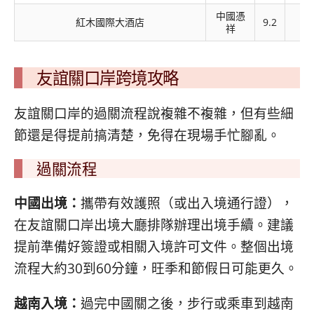
中國憑
紅木國際大酒店
9.2
~2
祥
友誼關口岸跨境攻略
友誼關口岸的過關流程說複雜不複雜，但有些細
節還是得提前搞清楚，免得在現場手忙腳亂。
過關流程
中國出境：
攜帶有效護照（或出入境通行證），
在友誼關口岸出境大廳排隊辦理出境手續。建議
提前準備好簽證或相關入境許可文件。整個出境
流程大約30到60分鐘，旺季和節假日可能更久。
越南入境：
過完中國關之後，步行或乘車到越南