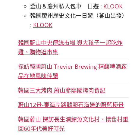
釜山＆慶州私人包車一日遊 :
KLOOK
韓國慶州歷史文化一日遊（釜山出發）
:
KLOOK
韓國蔚山中央傳統市場 與大孩子一起吃炸
雞、購物逛市集
探訪韓國蔚山 Trevier Brewing 精釀啤酒廠
品在地風味佳釀
韓國三大烤肉 蔚山彥陽閣烤肉食記
蔚山12景-東海岸路鵝卵石海邊的蔚藍極景
韓國蔚山 探訪長生浦鯨魚文化村、懷舊村重
回60年代美好時光