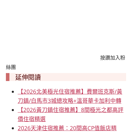
按讚加入粉
絲團
延伸閱讀
【2026北美極光住宿推薦】費爾班克斯/黃
刀鎮/白馬市3城總攻略+溫哥華卡加利中轉
【2026黃刀鎮住宿推薦】8間極光之都高評
價住宿精選
2026天津住宿推薦：20間高CP值飯店精