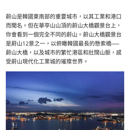
베
|
트
オ
남
ー
蔚山是韓國東南部的重要城市，以其工業和港口
·
ス
일
ト
而聞名。但在華亭山山頂的蔚山大橋觀景台上，
본
ラ
你會看到一個完全不同的蔚山。蔚山大橋觀景台
·
リ
是蔚山12景之一，以俯瞰韓國最長的懸索橋──
태
ア・
국
ニ
蔚山大橋，以及城市的繁忙港區和壯闊山脈，感
·
ュ
受蔚山現代化工業城的璀璨世界。
대
ー
만
ジ
·
ー
필
ラ
리
ン
핀
ド・
·
太
발
平
리
洋
·
諸
홍
島