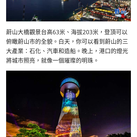
콩
の
숙
ホ
소
テ
추
ル
천
比
蔚山大橋觀景台高63米、海拔203米，登頂可以
較
俯瞰蔚山市的全貌。白天，你可以看到蔚山的三
大產業：石化、汽車和造船。晚上，港口的燈光
將城市照亮，就像一個璀璨的明珠。