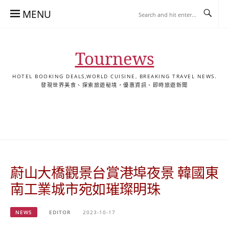
Skip
MENU
to
content
Tournews
HOTEL BOOKING DEALS,WORLD CUISINE, BREAKING TRAVEL NEWS.
發現世界美食、探索旅遊秘境，優惠資訊、即時旅遊新聞
去
飯
懶
YA
日
韓
泰
YA
English
한
日
旅
店
人
旅
本
國
國
美
Hotel
국
本
行
推
包
遊
旅
旅
旅
食
Guides
어
語
關
薦
景
遊
遊
遊
|
호
ホ
於
合
點
TourNews
텔
テ
我
集
合
추
ル
蔚山大橋觀景台賞港埠夜景 韓國東
集
천
宿
가
泊
南工業城市宛如璀璨明珠
이
ガ
드
イ
NEWS
EDITOR
2023-10-17
|
ド