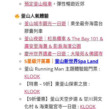
預定釜山租車
，彈性暢遊近郊
釜山人氣體驗
釜山城市觀光一日遊
｜乘坐最夯海雲台
膠囊列車
釜山夜遊｜松島纜車 & The Bay 101 &
廣安里海灘 & 影島海濱公園
慶州世界遺產一日遊：大陵苑＆佛國寺
5星級汗蒸幕｜
釜山新世界Spa Land
釜山
Running Man
主題體驗館門票 :
KLOOK
【特惠
– 9
折】東釜山探索之旅 :
KLOOK
【
9
折優惠】釜山天空步道
&
甘川洞文
化村
&
海東龍宮寺一日遊 :
KLOOK