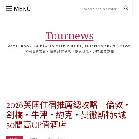
Skip
MENU
to
content
Tournews
HOTEL BOOKING DEALS,WORLD CUISINE, BREAKING TRAVEL NEWS.
發現世界美食、探索旅遊秘境，優惠資訊、即時旅遊新聞
去
飯
懶
YA
日
韓
泰
YA
English
한
日
旅
店
人
旅
本
國
國
美
Hotel
국
本
行
推
包
遊
旅
旅
旅
食
Guides
어
語
關
薦
景
遊
遊
遊
|
호
ホ
於
合
點
TourNews
텔
テ
我
集
合
추
ル
2026英國住宿推薦總攻略｜倫敦・
集
천
宿
가
泊
劍橋・牛津・約克・曼徹斯特5城
이
ガ
50間高CP值酒店
드
イ
|
ド
NEWS
MIMI
2026-06-03