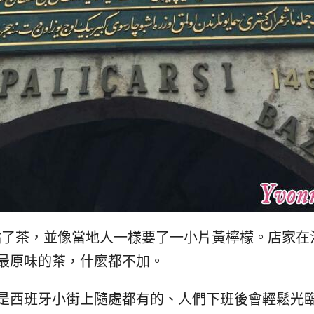
向老闆點了茶，並像當地人一樣要了一小片黃檸檬。店家
最原味的茶，什麼都不加。
是西班牙小街上隨處都有的、人們下班後會輕鬆光