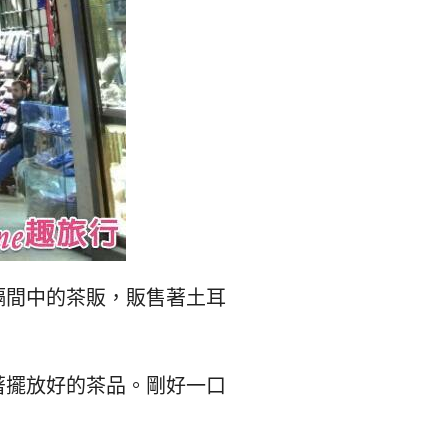
숙
ホ
소
テ
추
ル
천
比
較
隔間中的茶販，販售著土耳
著擺放好的茶品。剛好一口