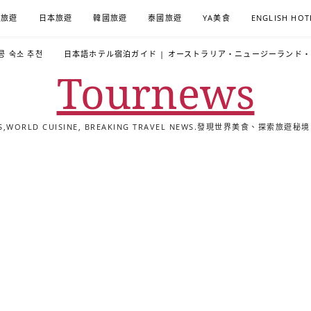
A旅遊
日本旅遊
韓國旅遊
泰國旅遊
YA美食
ENGLISH HOT
콩 숙소 추천
日本語ホテル宿泊ガイド | オーストラリア・ニュージーランド
Tournews
ALS,WORLD CUISINE, BREAKING TRAVEL NEWS.發現世界美食、探
去
飯
懶
YA
日
韓
泰
YA
English
한
日
旅
店
人
旅
本
國
國
美
Hotel
국
本
行
推
包
遊
旅
旅
旅
食
Guides
어
語
關
薦
景
遊
遊
遊
|
호
ホ
於
合
點
TourNews
텔
テ
我
集
合
추
ル
集
천
宿
가
泊
이
ガ
드
イ