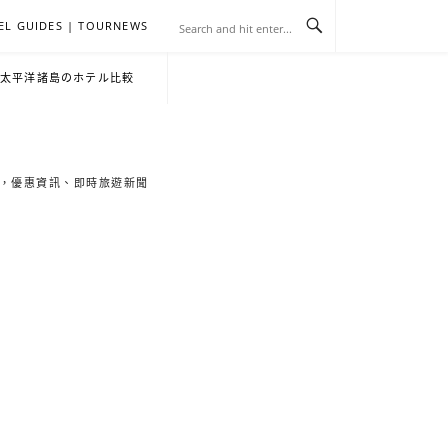
EL GUIDES | TOURNEWS
去
飯
懶
YA
日
韓
泰
YA
English
한
日
・太平洋諸島のホテル比較
旅
店
人
旅
本
國
國
美
Hotel
국
本
行
推
包
遊
旅
旅
旅
食
Guides
어
語
索旅遊秘境，優惠資訊、即時旅遊新聞
關
薦
景
遊
遊
遊
|
호
ホ
於
合
點
TourNews
텔
テ
我
集
合
추
ル
集
천
宿
가
泊