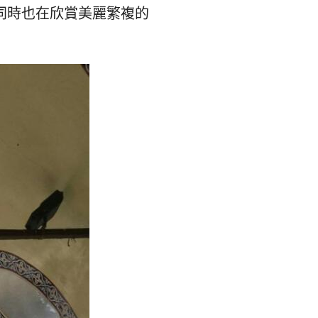
본
ラ
同時也在欣賞美麗繁複的
·
リ
태
ア・
국
ニ
·
ュ
대
ー
만
ジ
·
ー
필
ラ