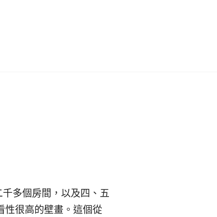
이
ガ
드
イ
|
ド
베
|
트
オ
남
ー
·
ス
二千多個房間，以及四、五
일
ト
看性很高的壁畫。這個從