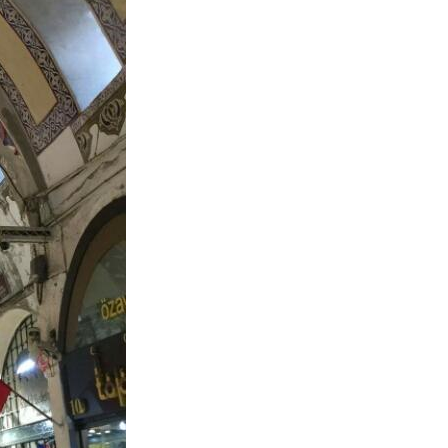
리
ン
핀
ド・
·
太
발
平
리
洋
·
諸
홍
島
콩
の