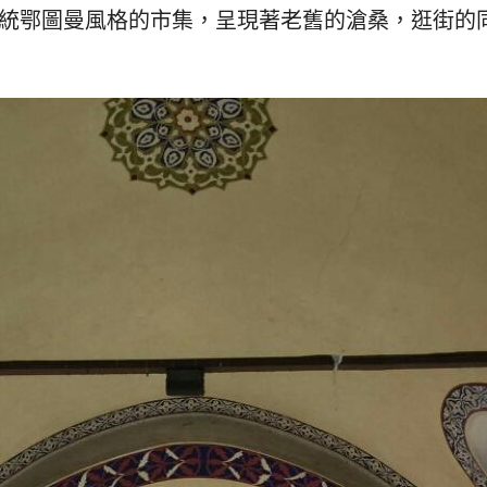
발
平
著傳統鄂圖曼風格的市集，呈現著老舊的滄桑，逛街的
리
洋
·
諸
홍
島
콩
の
숙
ホ
소
テ
추
ル
천
比
較