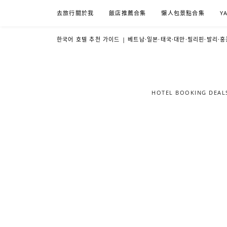
Skip
去旅行關於我
飯店推薦合集
懶人包景點合集
Y
to
content
한국어 호텔 추천 가이드 | 베트남·일본·태국·대만·필리핀·발리·홍
HOTEL BOOKING DE