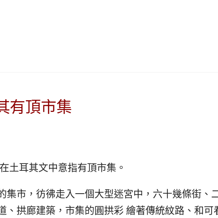
|
ド
베
|
트
オ
남
ー
·
ス
일
ト
본
ラ
·
リ
태
ア・
其有頂市集
국
ニ
·
ュ
대
ー
만
ジ
·
ー
rşı，在土耳其文中意指有頂市集。
필
ラ
리
ン
的集市，彷彿走入一個大型迷宮中，六十幾條街、
핀
ド・
·
太
道、拱廊建築，市集的圓拱彩 繪著傳統紋路、和可