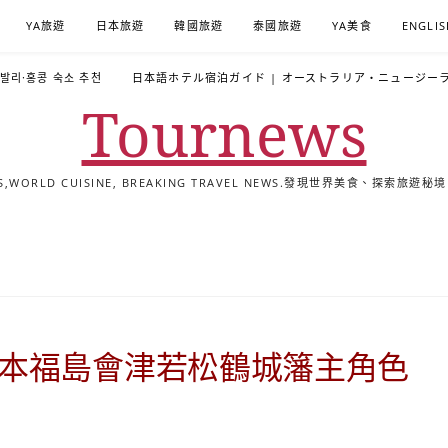
YA旅遊
日本旅遊
韓國旅遊
泰國旅遊
YA美食
ENGLIS
·발리·홍콩 숙소 추천
日本語ホテル宿泊ガイド | オーストラリア・ニュージー
Tournews
ALS,WORLD CUISINE, BREAKING TRAVEL NEWS.發現世界美食、探
去
飯
懶
YA
日
韓
泰
YA
English
한
日
旅
店
人
旅
本
國
國
美
Hotel
국
本
行
推
包
遊
旅
旅
旅
食
Guides
어
語
關
薦
景
遊
遊
遊
|
호
ホ
於
合
點
TourNews
텔
テ
我
集
合
추
ル
日本福島會津若松鶴城籓主角色
集
천
宿
가
泊
이
ガ
드
イ