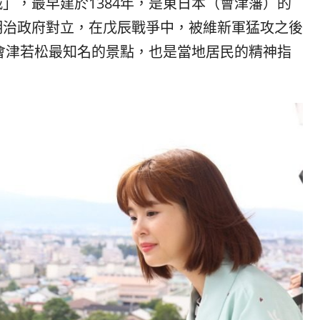
」，最早建於1384年，是東日本（會津籓）的
明治政府對立，在戊辰戰爭中，被維新軍猛攻之後
為會津若松最知名的景點，也是當地居民的精神指