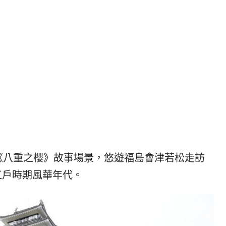
|
ド
베
|
트
オ
남
ー
·
ス
일
ト
본
ラ
·
リ
태
ア・
국
ニ
·
ュ
대
ー
만
ジ
《八重之櫻》故事場景，悠遊福島會津若松走訪
·
ー
江戶時期風華年代。
필
ラ
리
ン
핀
ド・
·
太