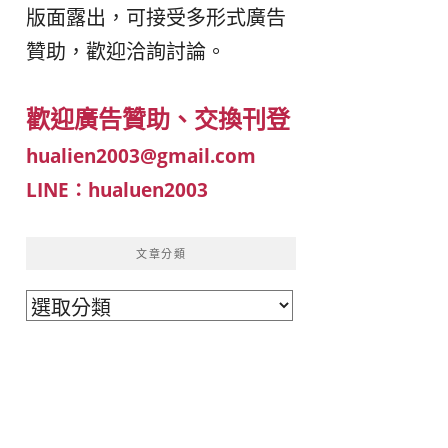
版面露出，可接受多形式廣告
이
ガ
贊助，歡迎洽詢討論。
드
イ
歡迎廣告贊助、交換刊登
|
ド
hualien2003@gmail.com
LINE：hualuen2003
베
|
트
オ
文章分類
文
남
ー
章
·
ス
分
類
일
ト