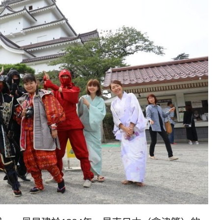
발
平
리
洋
·
諸
홍
島
콩
の
숙
ホ
소
テ
추
ル
천
比
較