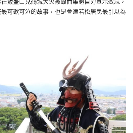
隊在飯盛山見鶴城大火被毀而集體自刃宣示效忠，
城最可歌可泣的故事，也是會津若松居民最引以為