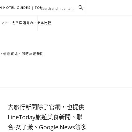
H HOTEL GUIDES | TOURNEWS
去
飯
懶
YA
日
韓
泰
YA
English
한
日
ランド・太平洋諸島のホテル比較
旅
店
人
旅
本
國
國
美
Hotel
국
本
行
推
包
遊
旅
旅
旅
食
Guides
어
語
索旅遊秘境，優惠資訊、即時旅遊新聞
關
薦
景
遊
遊
遊
|
호
ホ
於
合
點
TourNews
텔
テ
我
集
合
추
ル
去旅行新聞除了官網，也提供
集
천
宿
LineToday旅遊美食新聞、聯
合-女子漾、Google News等多
가
泊