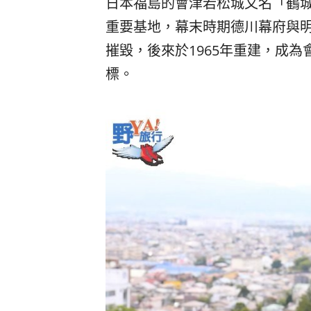
日本福島的會津若松城又名「鶴城
重要基地，幕末時期德川幕府與
摧毀，後來於1965年重建，成
標。