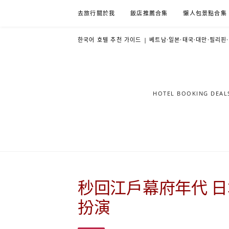
Skip
去旅行關於我
飯店推薦合集
懶人包景點合集
to
content
한국어 호텔 추천 가이드 | 베트남·일본·태국·대만·필리핀
HOTEL BOOKING DE
秒回江戶幕府年代 
扮演