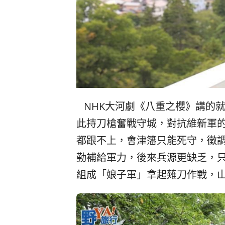
NHK大河劇《八重之櫻》講的
此持刀槍奮戰守城，對抗維新軍
都跟不上，會津籓只能死守，徵調
勤補給軍力，後來兵源更缺乏，
組成「娘子軍」拿起薙刀作戰，山