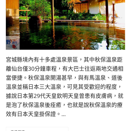
콩
の
숙
ホ
소
テ
추
ル
천
比
較
宮城縣境內有十多處溫泉景區，其中秋保溫泉距
離仙台僅30分鐘車程，有大巴士往返兩地交通相
當便捷。秋保溫泉開湯甚早，與有馬溫泉、道後
溫泉並稱日本三大溫泉，可見其受歡迎的程度，
據說日本第29代天皇欽明天皇曾患有皮膚病，就
是泡了秋保溫泉後痊癒，也就是說秋保溫泉的療
效有日本天皇掛保證。…