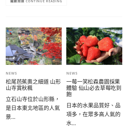
CONTINUE READING
NEWS
NEWS
松尾芭蕉奧之細道 山形
一莓一笑松森農園採果
山寺賞秋楓
體驗 仙山必去草莓吃到
飽
立石山寺位於山形縣，
日本的水果品質好、品
是日本東北地區的人氣
項多，在眾多高人氣的
景...
水...