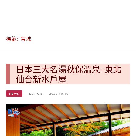
베
|
트
オ
남
ー
·
ス
일
ト
본
ラ
標籤:
宮城
·
リ
태
ア・
국
ニ
·
ュ
대
ー
日本三大名湯秋保溫泉-東北
만
ジ
仙台新水戶屋
·
ー
필
ラ
리
ン
NEWS
EDITOR
2022-10-10
핀
ド・
·
太
발
平
리
洋
·
諸
홍
島