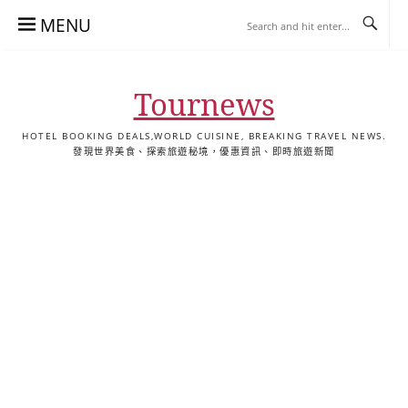
Skip
MENU
to
content
Tournews
HOTEL BOOKING DEALS,WORLD CUISINE, BREAKING TRAVEL NEWS.
發現世界美食、探索旅遊秘境，優惠資訊、即時旅遊新聞
去
飯
懶
YA
日
韓
泰
YA
English
한
日
旅
店
人
旅
本
國
國
美
Hotel
국
本
行
推
包
遊
旅
旅
旅
食
Guides
어
語
關
薦
景
遊
遊
遊
|
호
ホ
於
合
點
TourNews
텔
テ
我
集
合
추
ル
集
천
宿
가
泊
이
ガ
드
イ
|
ド