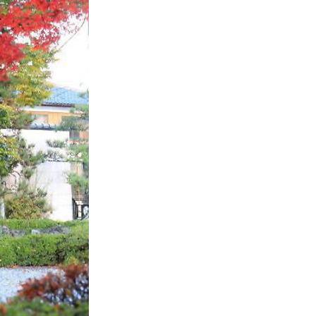
본
ラ
·
リ
태
ア・
국
ニ
·
ュ
대
ー
만
ジ
·
ー
필
ラ