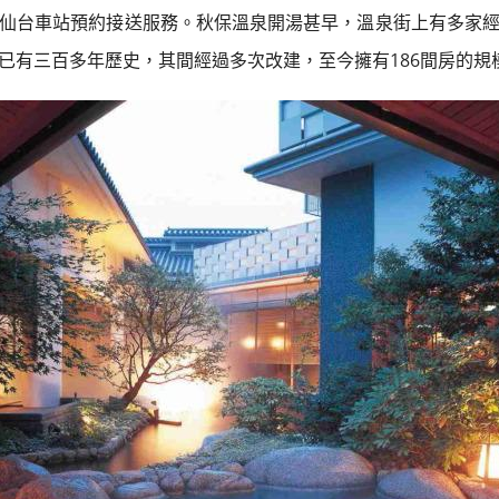
仙台車站預約接送服務。秋保溫泉開湯甚早，溫泉街上有多家
已有三百多年歷史，其間經過多次改建，至今擁有186間房的規