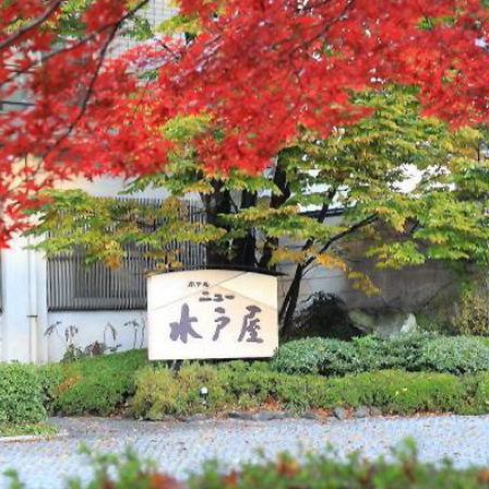
발
平
리
洋
·
諸
홍
島
콩
の
숙
ホ
소
テ
추
ル
천
比
較