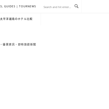
EL GUIDES | TOURNEWS
去
飯
懶
YA
日
韓
泰
YA
English
한
日
・太平洋諸島のホテル比較
旅
店
人
旅
本
國
國
美
Hotel
국
本
行
推
包
遊
旅
旅
旅
食
Guides
어
語
索旅遊秘境，優惠資訊、即時旅遊新聞
關
薦
景
遊
遊
遊
|
호
ホ
於
合
點
TourNews
텔
テ
我
集
合
추
ル
集
천
宿
가
泊