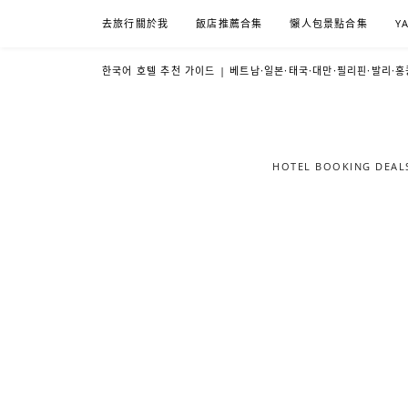
Skip
去旅行關於我
飯店推薦合集
懶人包景點合集
Y
to
content
한국어 호텔 추천 가이드 | 베트남·일본·태국·대만·필리핀·발리·홍
HOTEL BOOKING DE