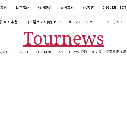
A旅遊
日本旅遊
韓國旅遊
泰國旅遊
YA美食
ENGLISH HOT
콩 숙소 추천
日本語ホテル宿泊ガイド | オーストラリア・ニュージーランド
Tournews
ALS,WORLD CUISINE, BREAKING TRAVEL NEWS.發現世界美食、探
去
飯
懶
YA
日
韓
泰
YA
English
한
日
旅
店
人
旅
本
國
國
美
Hotel
국
本
行
推
包
遊
旅
旅
旅
食
Guides
어
語
關
薦
景
遊
遊
遊
|
호
ホ
於
合
點
TourNews
텔
テ
我
集
合
추
ル
集
천
宿
가
泊
이
ガ
드
イ