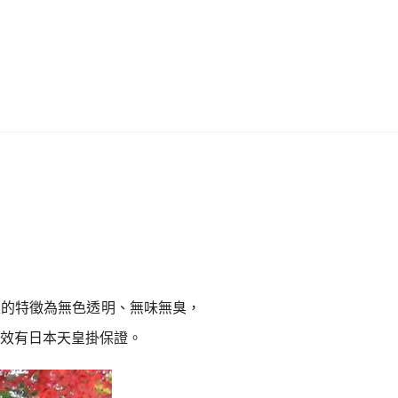
이
ガ
드
イ
|
ド
베
|
트
オ
남
ー
泉的特徵為無色透明、無味無臭，
·
ス
療效有日本天皇掛保證。
일
ト