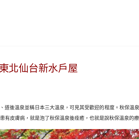
|
ド
베
|
트
オ
남
ー
·
ス
일
ト
본
ラ
·
リ
태
ア・
-東北仙台新水戶屋
국
ニ
·
ュ
대
ー
만
ジ
·
ー
、道後溫泉並稱日本三大溫泉，可見其受歡迎的程度。秋保溫
필
ラ
리
ン
曾患有皮膚病，就是泡了秋保溫泉後痊癒，也就是說秋保溫泉的
핀
ド・
·
太