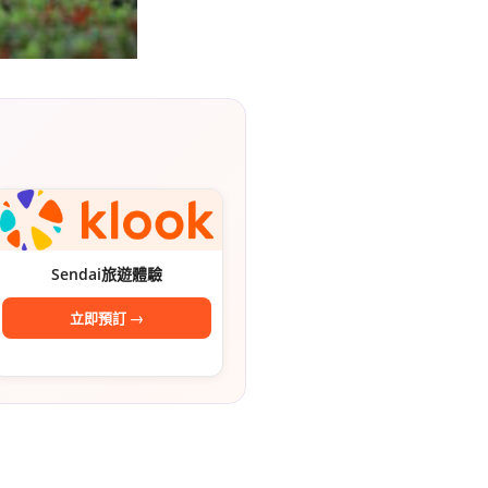
리
ン
핀
ド・
·
太
발
平
리
洋
Sendai旅遊體驗
·
諸
立即預訂 →
홍
島
콩
の