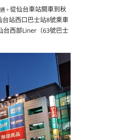
숙
ホ
從仙台車站開車到秋
交通。
소
テ
仙台站西口巴士站8號乘車
西部Liner（63號巴士
추
ル
천
比
較