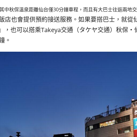
其中秋保溫泉距離仙台僅30分鐘車程，而且有大巴士往返兩地
泉飯店也會提供預約接送服務。如果要搭巴士，就從
，也可以搭乘Takeya交通（タケヤ交通）秋保・仙台
鐘。