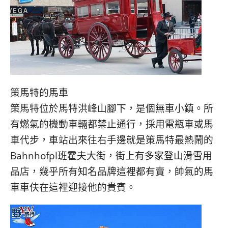
策馬特的馬車
策馬特位於馬特洪峰山腳下，是個無車小鎮。所
有燃氣的機動車輛都禁止通行，採用電瓶車或馬
車代步，車站出來往右手邊就是策馬特最熱鬧的
Bahnhofpl班霍夫大街，街上有多家登山滑雪用
品店，幾乎所有知名品牌這裡都有賣，帥氣的馬
車車伕在這裡迎接他的貴賓。