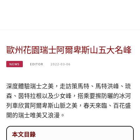
베
|
트
オ
남
ー
·
ス
일
ト
본
ラ
·
リ
歐州花園瑞士阿爾卑斯山五大名峰
태
ア・
국
ニ
·
ュ
NEWS
EDITOR
2022-03-06
대
ー
만
ジ
·
ー
深度體驗瑞士之美，走訪策馬特、馬特洪峰、琉
필
ラ
森、茵特拉根以及少女峰，搭乘要擦防曬的冰河
리
ン
핀
ド・
列車欣賞阿爾卑斯山脈之美，春天來臨、百花盛
·
太
開的瑞士唯美又浪漫。
발
平
리
洋
·
諸
本文目錄
홍
島