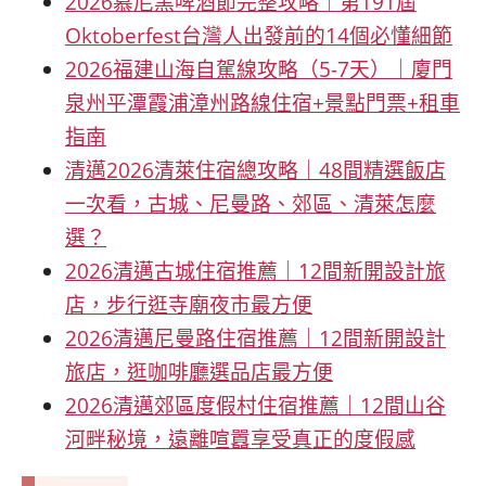
2026慕尼黑啤酒節完整攻略｜第191屆
Oktoberfest台灣人出發前的14個必懂細節
2026福建山海自駕線攻略（5-7天）｜廈門
泉州平潭霞浦漳州路線住宿+景點門票+租車
指南
清邁2026清萊住宿總攻略｜48間精選飯店
一次看，古城、尼曼路、郊區、清萊怎麼
選？
2026清邁古城住宿推薦｜12間新開設計旅
店，步行逛寺廟夜市最方便
2026清邁尼曼路住宿推薦｜12間新開設計
旅店，逛咖啡廳選品店最方便
2026清邁郊區度假村住宿推薦｜12間山谷
河畔秘境，遠離喧囂享受真正的度假感