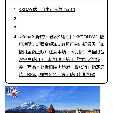
콩
の
숙
ホ
KKDAY瑞士自由行人氣 Top10
소
テ
추
ル
천
比
較
KKdayＸ野旅行 獨家95折扣：KKTONYWU使
用說明：訂購金額滿US1即可享95折優惠（無
使用金額上限）注意事項：＊此折扣碼僅限台
灣會員使用＊此折扣碼不適用「門票／兌換
券」商品＊此折扣碼需透過「野旅行」指定連
結至KKday購買商品，方可使用此折扣碼