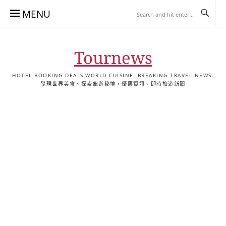
Skip
MENU
to
content
Tournews
HOTEL BOOKING DEALS,WORLD CUISINE, BREAKING TRAVEL NEWS.
發現世界美食、探索旅遊秘境，優惠資訊、即時旅遊新聞
去
飯
懶
YA
日
韓
泰
YA
English
한
日
旅
店
人
旅
本
國
國
美
Hotel
국
本
行
推
包
遊
旅
旅
旅
食
Guides
어
語
關
薦
景
遊
遊
遊
|
호
ホ
於
合
點
TourNews
텔
テ
我
集
合
추
ル
集
천
宿
가
泊
이
ガ
드
イ
|
ド