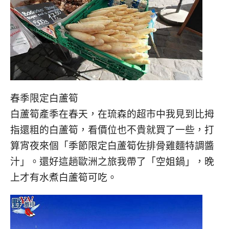
春季限定白蘆筍
白蘆筍產季在春天，在琉森的超市中我見到比拇
指還粗的白蘆筍，看價位也不貴就買了一些，打
算宵夜來個「季節限定白蘆筍佐排骨雞麵特調醬
汁」。還好這趟歐洲之旅我帶了「空姐鍋」，晚
上才有水煮白蘆筍可吃。