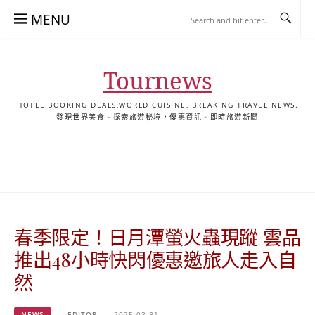
Skip
MENU
to
content
Tournews
HOTEL BOOKING DEALS,WORLD CUISINE, BREAKING TRAVEL NEWS.
發現世界美食、探索旅遊秘境，優惠資訊、即時旅遊新聞
去
飯
懶
YA
日
韓
泰
YA
English
한
日
旅
店
人
旅
本
國
國
美
Hotel
국
本
行
推
包
遊
旅
旅
旅
食
Guides
어
語
關
薦
景
遊
遊
遊
|
호
ホ
於
合
點
TourNews
텔
テ
我
集
合
추
ル
春季限定！日月潭螢火蟲現蹤 雲品
集
천
宿
가
泊
推出48小時快閃優惠邀旅人走入自
이
ガ
然
드
イ
|
ド
NEWS
EDITOR
2025-03-31