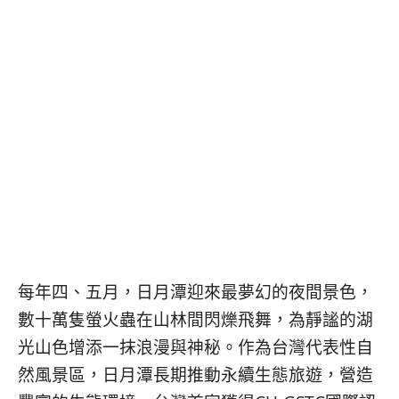
콩
の
숙
ホ
소
テ
추
ル
천
比
較
每年四、五月，日月潭迎來最夢幻的夜間景色，
數十萬隻螢火蟲在山林間閃爍飛舞，為靜謐的湖
光山色增添一抹浪漫與神秘。作為台灣代表性自
然風景區，日月潭長期推動永續生態旅遊，營造