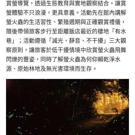
賞螢導覽，透過生態教育與實地觀察結合，讓賞
螢體驗不只浪漫，更具意義。活動先在館內講解
螢火蟲的生活習性、繁殖週期與正確觀賞禮儀，
隨後帶領旅客步行至距離飯店最近的棲地「有水
巷」；活動遵循「減光、靜音、不干擾」三大觀
察原則，讓旅客於低干擾情境中欣賞螢火蟲飛舞
閃爍的豐姿，同時了解螢火蟲為何仰賴乾淨水
源、原始林地及無光害環境而生存。