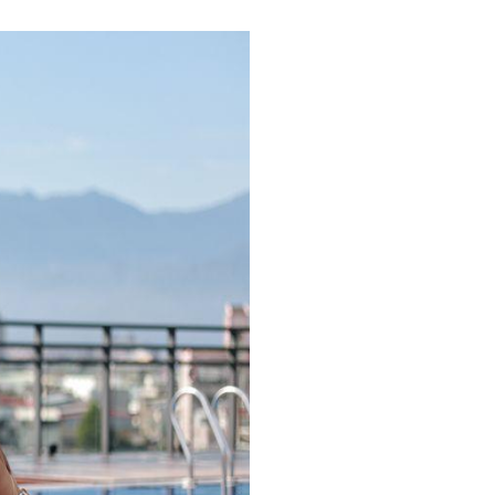
이
ガ
드
イ
|
ド
베
|
트
オ
남
ー
·
ス
일
ト