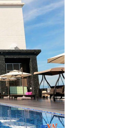
리
ン
핀
ド・
·
太
발
平
리
洋
·
諸
홍
島
콩
の