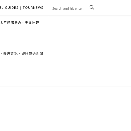
EL GUIDES | TOURNEWS
去
飯
懶
YA
日
韓
泰
YA
English
한
日
・太平洋諸島のホテル比較
旅
店
人
旅
本
國
國
美
Hotel
국
本
行
推
包
遊
旅
旅
旅
食
Guides
어
語
索旅遊秘境，優惠資訊、即時旅遊新聞
關
薦
景
遊
遊
遊
|
호
ホ
於
合
點
TourNews
텔
テ
我
集
合
추
ル
集
천
宿
가
泊