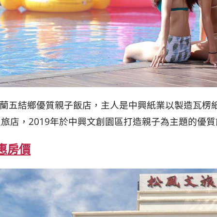
발
平
리
洋
·
諸
홍
島
콩
の
숙
ホ
소
テ
추
ル
천
比
較
Hotel)宜蘭五結鄉優質親子飯店，主人是中興紙業以製造
旅店，2019年於中興文創園區打造親子為主題的優質
優惠房價