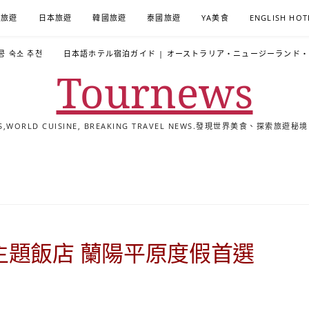
A旅遊
日本旅遊
韓國旅遊
泰國旅遊
YA美食
ENGLISH HOT
콩 숙소 추천
日本語ホテル宿泊ガイド | オーストラリア・ニュージーランド
Tournews
ALS,WORLD CUISINE, BREAKING TRAVEL NEWS.發現世界美食、探
去
飯
懶
YA
日
韓
泰
YA
English
한
日
旅
店
人
旅
本
國
國
美
Hotel
국
本
行
推
包
遊
旅
旅
旅
食
Guides
어
語
關
薦
景
遊
遊
遊
|
호
ホ
於
合
點
TourNews
텔
テ
我
集
合
추
ル
主題飯店 蘭陽平原度假首選
集
천
宿
가
泊
이
ガ
드
イ