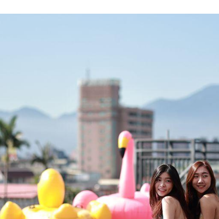
|
ド
베
|
트
オ
남
ー
·
ス
일
ト
본
ラ
·
リ
태
ア・
국
ニ
·
ュ
대
ー
만
ジ
·
ー
필
ラ
리
ン
핀
ド・
·
太