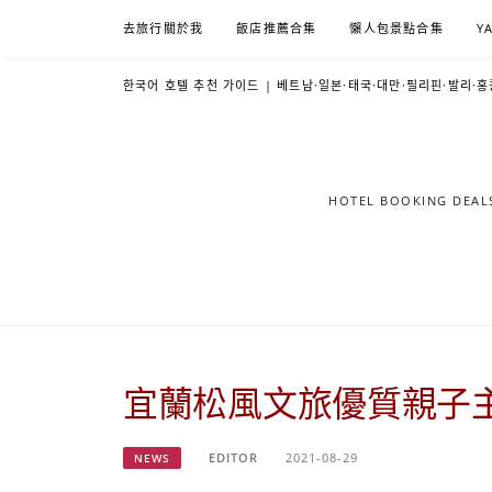
Skip
去旅行關於我
飯店推薦合集
懶人包景點合集
Y
to
content
한국어 호텔 추천 가이드 | 베트남·일본·태국·대만·필리핀·발리·홍
HOTEL BOOKING DE
宜蘭松風文旅優質親子
EDITOR
2021-08-29
NEWS