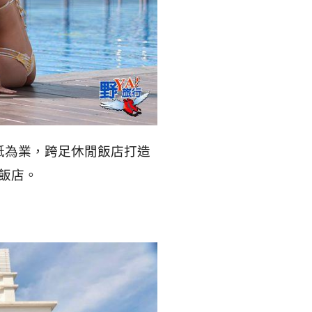
본
ラ
·
リ
태
ア・
국
ニ
瓦楞紙為業，跨足休閒飯店打造
·
ュ
飯店。
대
ー
만
ジ
·
ー
필
ラ