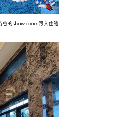
숙
ホ
소
テ
show room跟入住體
추
ル
천
比
較