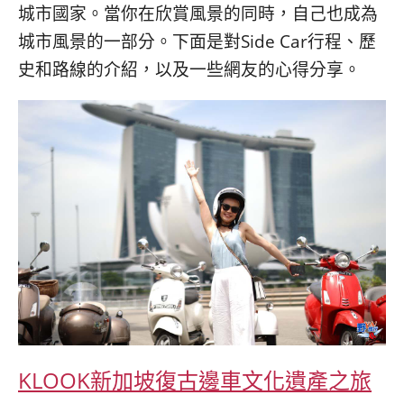
콩
の
城市國家。當你在欣賞風景的同時，自己也成為
숙
ホ
城市風景的一部分。下面是對Side Car行程、歷
소
テ
史和路線的介紹，以及一些網友的心得分享。
추
ル
천
比
較
KLOOK新加坡復古邊車文化遺產之旅