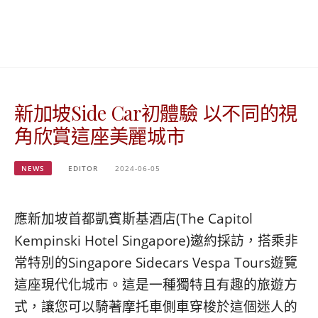
베
|
트
オ
남
ー
·
ス
일
ト
본
ラ
·
リ
新加坡Side Car初體驗 以不同的視
태
ア・
국
ニ
角欣賞這座美麗城市
·
ュ
대
ー
만
ジ
NEWS
EDITOR
2024-06-05
·
ー
필
ラ
리
ン
應新加坡首都凱賓斯基酒店(The Capitol
핀
ド・
Kempinski Hotel Singapore)邀約採訪，搭乘非
·
太
常特別的Singapore Sidecars Vespa Tours遊覽
발
平
리
洋
這座現代化城市。這是一種獨特且有趣的旅遊方
·
諸
式，讓您可以騎著摩托車側車穿梭於這個迷人的
홍
島