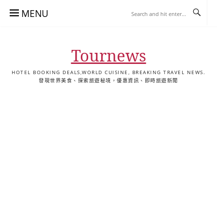
Skip
MENU
to
content
Tournews
HOTEL BOOKING DEALS,WORLD CUISINE, BREAKING TRAVEL NEWS.
發現世界美食、探索旅遊秘境，優惠資訊、即時旅遊新聞
去
飯
懶
YA
日
韓
泰
YA
English
한
日
旅
店
人
旅
本
國
國
美
Hotel
국
本
行
推
包
遊
旅
旅
旅
食
Guides
어
語
關
薦
景
遊
遊
遊
|
호
ホ
於
合
點
TourNews
텔
テ
我
集
合
추
ル
集
천
宿
가
泊
이
ガ
드
イ
|
ド