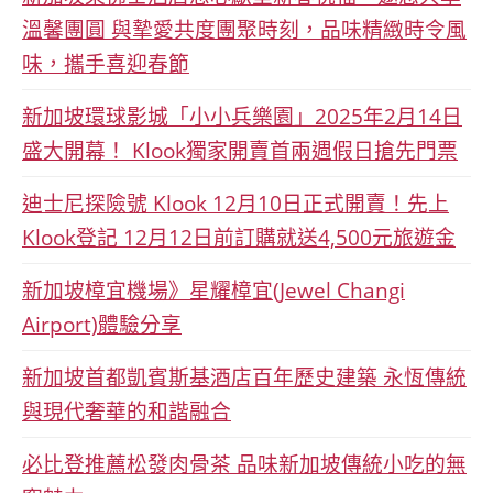
溫馨團圓 與摯愛共度團聚時刻，品味精緻時令風
味，攜手喜迎春節
新加坡環球影城「小小兵樂園」2025年2月14日
盛大開幕！ Klook獨家開賣首兩週假日搶先門票
迪士尼探險號 Klook 12月10日正式開賣！先上
Klook登記 12月12日前訂購就送4,500元旅遊金
新加坡樟宜機場》星耀樟宜(Jewel Changi
Airport)體驗分享
新加坡首都凱賓斯基酒店百年歷史建築 永恆傳統
與現代奢華的和諧融合
必比登推薦松發肉骨茶 品味新加坡傳統小吃的無