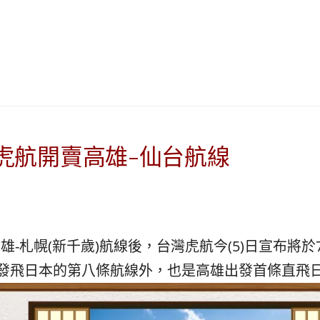
|
ド
베
|
트
オ
남
ー
·
ス
일
ト
본
ラ
·
リ
태
ア・
虎航開賣高雄-仙台航線
국
ニ
·
ュ
대
ー
만
ジ
·
ー
高雄-札幌(新千歲)航線後，
台灣虎航今(5)日宣布將於
필
ラ
리
ン
發飛日本的第八條航線外，
也是高雄出發首條直飛
핀
ド・
·
太