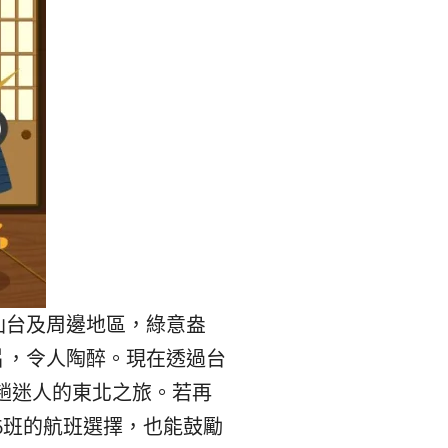
본
ラ
·
リ
태
ア・
국
ニ
·
ュ
대
ー
仙台及周邊地區，綠意盎
만
ジ
片，令人陶醉。
現在透過台
·
ー
趟迷人的東北之旅。
若再
6班的航班選擇，
也能鼓勵
필
ラ