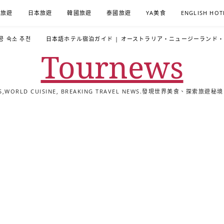
A旅遊
日本旅遊
韓國旅遊
泰國旅遊
YA美食
ENGLISH HOT
콩 숙소 추천
日本語ホテル宿泊ガイド | オーストラリア・ニュージーランド
Tournews
ALS,WORLD CUISINE, BREAKING TRAVEL NEWS.發現世界美食、探
去
飯
懶
YA
日
韓
泰
YA
English
한
日
旅
店
人
旅
本
國
國
美
Hotel
국
本
行
推
包
遊
旅
旅
旅
食
Guides
어
語
關
薦
景
遊
遊
遊
|
호
ホ
於
合
點
TourNews
텔
テ
我
集
合
추
ル
集
천
宿
가
泊
이
ガ
드
イ