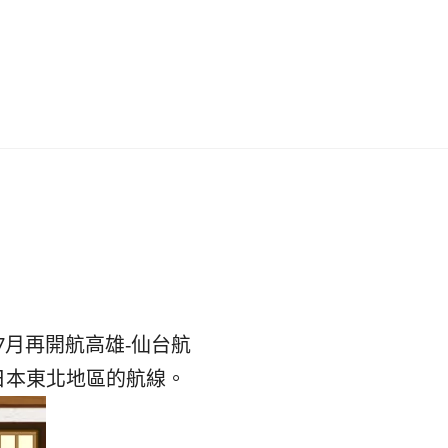
이
ガ
드
イ
|
ド
베
|
트
オ
남
ー
7月再開航高雄-仙台航
·
ス
日本東北地區的航線。
일
ト