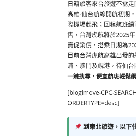
日籍旅客來台旅遊不需走
高雄-仙台航線開航初期，
際機場起飛；
回程航班編號
售，
台灣虎航將於2025年
賣促銷價，
搭乘日期為202
目前台灣虎航高雄出發的
浦、澳門及峴港，
待仙台
一鍵搜尋，便宜航班輕鬆
[blogimove-CPC-SEAR
ORDERTYPE=desc]
到東北旅遊，以下