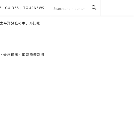
EL GUIDES | TOURNEWS
去
飯
懶
YA
日
韓
泰
YA
English
한
日
・太平洋諸島のホテル比較
旅
店
人
旅
本
國
國
美
Hotel
국
本
行
推
包
遊
旅
旅
旅
食
Guides
어
語
索旅遊秘境，優惠資訊、即時旅遊新聞
關
薦
景
遊
遊
遊
|
호
ホ
於
合
點
TourNews
텔
テ
我
集
合
추
ル
集
천
宿
가
泊