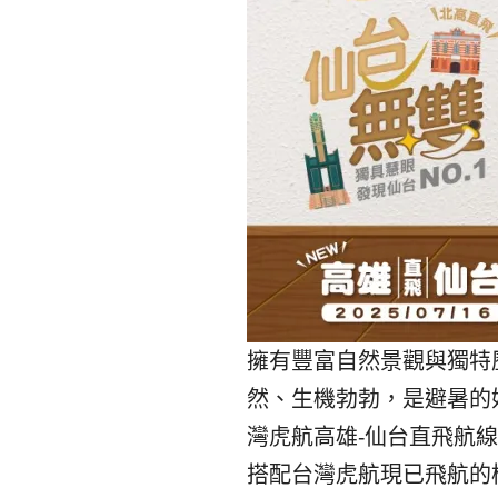
擁有豐富自然景觀與獨特
然、生機勃勃，是避暑的
灣虎航高雄-仙台直飛航
搭配台灣虎航現已飛航的