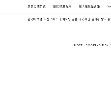
Skip
去旅行關於我
飯店推薦合集
懶人包景點合集
Y
to
content
한국어 호텔 추천 가이드 | 베트남·일본·태국·대만·필리핀·발리·홍
HOTEL BOOKING DE