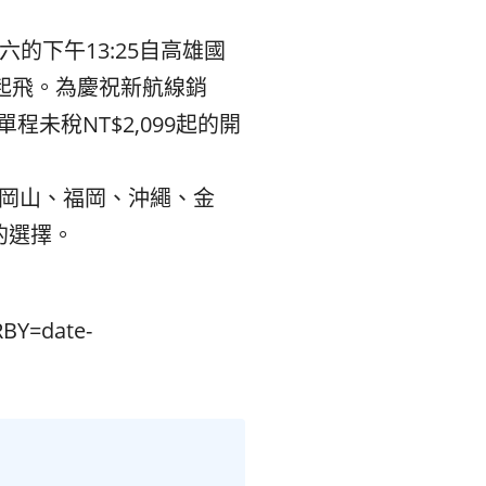
리
ン
六的下午13:25自高雄國
場起飛。為慶祝新航線銷
핀
ド・
出單程未稅NT$
2,099起的開
·
太
岡山、福岡、沖繩、金
발
平
的選擇。
리
洋
·
諸
BY=date-
홍
島
콩
の