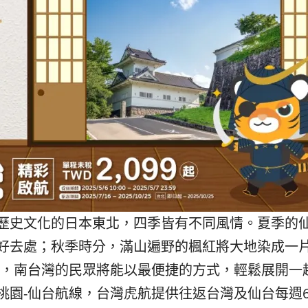
발
平
리
洋
·
諸
홍
島
콩
の
숙
ホ
소
テ
추
ル
천
比
較
歷史文化的日本東北，四季皆有不同風情。
夏季的
好去處；
秋季時分，滿山遍野的楓紅將大地染成一
線，
南台灣的民眾將能以最便捷的方式，輕鬆展開一
桃園-仙台航線，
台灣虎航提供往返台灣及仙台每週