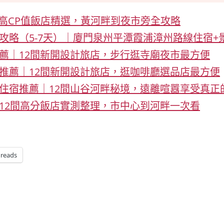
間高CP值飯店精選，黃河畔到夜市旁全攻略
線攻略（5-7天）｜廈門泉州平潭霞浦漳州路線住宿+
推薦｜12間新開設計旅店，步行逛寺廟夜市最方便
宿推薦｜12間新開設計旅店，逛咖啡廳選品店最方便
村住宿推薦｜12間山谷河畔秘境，遠離喧囂享受真正
｜12間高分飯店實測整理，市中心到河畔一次看
reads