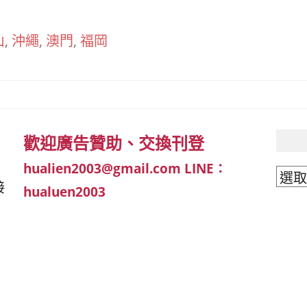
山
,
沖繩
,
澳門
,
福岡
歡迎廣告贊助、交換刊登
hualien2003@gmail.com
LINE：
文
接
hualuen2003
章
分
類