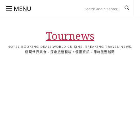
Skip
MENU
to
content
Tournews
HOTEL BOOKING DEALS,WORLD CUISINE, BREAKING TRAVEL NEWS.
發現世界美食、探索旅遊秘境，優惠資訊、即時旅遊新聞
去
飯
懶
YA
日
韓
泰
YA
English
한
日
旅
店
人
旅
本
國
國
美
Hotel
국
本
行
推
包
遊
旅
旅
旅
食
Guides
어
語
關
薦
景
遊
遊
遊
|
호
ホ
於
合
點
TourNews
텔
テ
我
集
合
추
ル
集
천
宿
가
泊
이
ガ
드
イ
|
ド