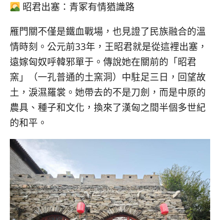
昭君出塞：青冢有情猶識路
雁門關不僅是鐵血戰場，也見證了民族融合的溫
情時刻。公元前33年，王昭君就是從這裡出塞，
遠嫁匈奴呼韓邪單于。傳說她在關前的「昭君
窯」（一孔普通的土窯洞）中駐足三日，回望故
土，淚濕羅裳。她帶去的不是刀劍，而是中原的
農具、種子和文化，換來了漢匈之間半個多世紀
的和平。