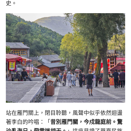
史。
站在雁門關上，閉目聆聽，風聲中似乎依然迴盪
著李白的吟唱：「
昔別雁門關，今戍龍庭前。驚
沙亂海日，飛雪迷胡天。
」這座見證了華夏民族