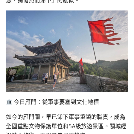
悠，獨愴然而涕下」的感慨。
今日雁門：從軍事要塞到文化地標
如今的雁門關，早已卸下軍事重鎮的職責，成為
全國重點文物保護單位和5A級旅遊景區。關城經