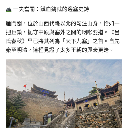
一夫當關：鐵血鑄就的邊塞史詩
雁門關，位於山西代縣以北的勾注山脊，恰如一
把巨鎖，扼守中原與塞外之間的咽喉要道。《呂
氏春秋》早已將其列為「天下九塞」之首。自先
秦至明清，這裡見證了太多王朝的興衰更迭。