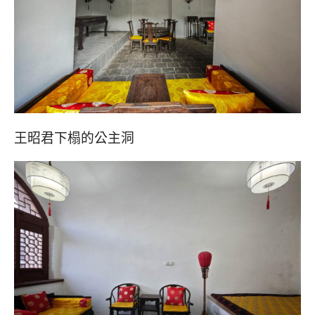
王昭君下榻的公主洞