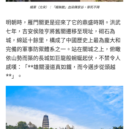
楊業（北宋）：「楊無敵」血染陳家谷，寧死不降
明朝時，雁門關更是迎來了它的鼎盛時期。洪武
七年，吉安侯陸亨將舊關遷移至現址，砌石為
城，綿延十餘里，構成了中國歷史上最為龐大和
完備的軍事防禦體系之一。站在關城之上，俯瞰
依山勢而築的長城如巨龍般蜿蜒起伏，不禁令人
感嘆：「**雄關漫道真如鐵，而今邁步從頭越
**」。