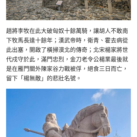
趙將李牧在此大破匈奴十餘萬騎，讓胡人不敢南
下牧馬長達十餘年；漢武帝時，衛青、霍去病從
此出塞，開啟了橫掃漠北的傳奇；北宋楊家將世
代戍守於此，滿門忠烈，金刀老令公楊業最後就
是在雁門關外陳家谷力戰被俘，絕食三日而亡，
留下「楊無敵」的悲壯名號。