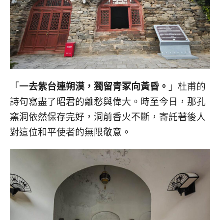
「
一去紫台連朔漠，獨留青冢向黃昏。
」杜甫的
詩句寫盡了昭君的離愁與偉大。時至今日，那孔
窯洞依然保存完好，洞前香火不斷，寄託著後人
對這位和平使者的無限敬意。