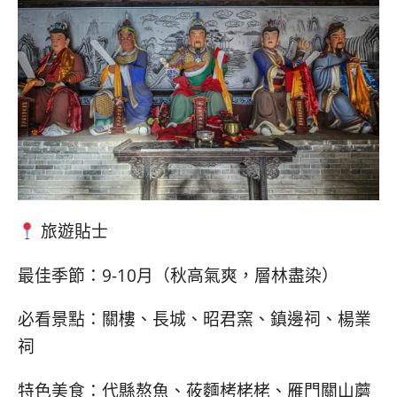
旅遊貼士
最佳季節：9-10月（秋高氣爽，層林盡染）
必看景點：關樓、長城、昭君窯、鎮邊祠、楊業
祠
特色美食：代縣熬魚、莜麵栲栳栳、雁門關山蘑