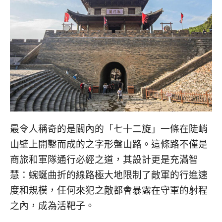
最令人稱奇的是關內的「七十二旋」一條在陡峭
山壁上開鑿而成的之字形盤山路。這條路不僅是
商旅和軍隊通行必經之道，其設計更是充滿智
慧：蜿蜒曲折的線路極大地限制了敵軍的行進速
度和規模，任何來犯之敵都會暴露在守軍的射程
之內，成為活靶子。