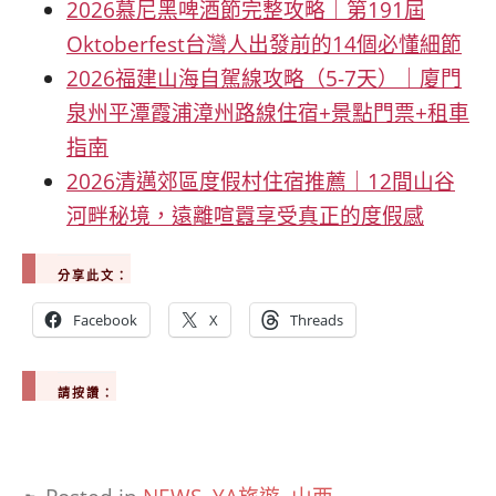
2026慕尼黑啤酒節完整攻略｜第191屆
Oktoberfest台灣人出發前的14個必懂細節
2026福建山海自駕線攻略（5-7天）｜廈門
泉州平潭霞浦漳州路線住宿+景點門票+租車
指南
2026清邁郊區度假村住宿推薦｜12間山谷
河畔秘境，遠離喧囂享受真正的度假感
分享此文：
Facebook
X
Threads
請按讚：