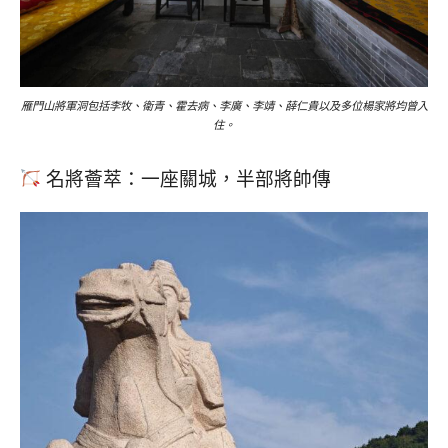
雁門山將軍洞包括李牧、衛青、霍去病、李廣、李靖、薛仁貴以及多位楊家將均曾入
住。
名將薈萃：一座關城，半部將帥傳