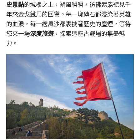
콩
の
史景點
的城樓之上，朔風獵獵，彷彿還能聽見千
숙
ホ
年來金戈鐵馬的回響。每一塊磚石都浸染著英雄
소
テ
的血淚，每一縷風沙都裹挾著歷史的塵煙，等待
추
ル
천
比
您來一場
深度旅遊
，探索這座古戰場的無盡魅
較
力。