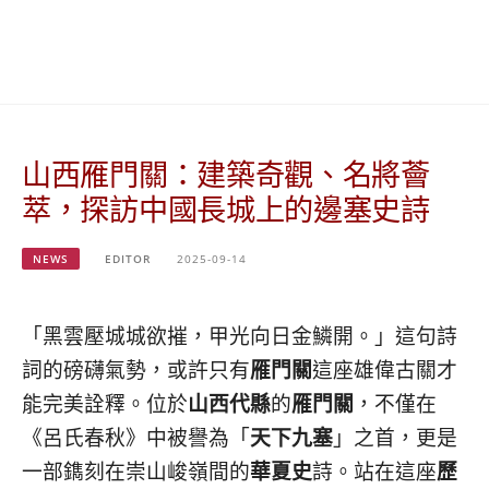
베
|
트
オ
남
ー
·
ス
일
ト
본
ラ
·
リ
山西雁門關：建築奇觀、名將薈
태
ア・
국
ニ
萃，探訪中國長城上的邊塞史詩
·
ュ
대
ー
만
ジ
NEWS
EDITOR
2025-09-14
·
ー
필
ラ
리
ン
「黑雲壓城城欲摧，甲光向日金鱗開。」這句詩
핀
ド・
詞的磅礴氣勢，或許只有
雁門關
這座雄偉古關才
·
太
能完美詮釋。位於
山西代縣
的
雁門關
，不僅在
발
平
리
洋
《呂氏春秋》中被譽為「
天下九塞
」之首，更是
·
諸
一部鐫刻在崇山峻嶺間的
華夏史
詩。站在這座
歷
홍
島