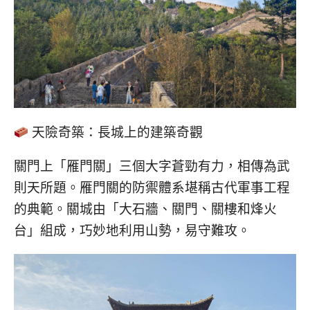
天險奇築：長城上的建築奇觀
關門上「雁門關」三個大字蒼勁有力，相傳為武
則天所題。雁門關的防禦體系堪稱古代軍事工程
的典範。關城由「大石牆、關門、關樓和烽火
台」組成，巧妙地利用山勢，易守難攻。