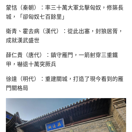
蒙恬（秦朝）：率三十萬大軍北擊匈奴，修築長
城，「卻匈奴七百餘里」
衛青、霍去病（漢代）：從此出塞，封狼居胥，
成就漢武盛世
薛仁貴（唐代）：鎮守雁門，一箭射穿三重鐵
甲，嚇退十萬突厥兵
徐達（明代）：重建關城，打造了現今看到的雁
門關格局