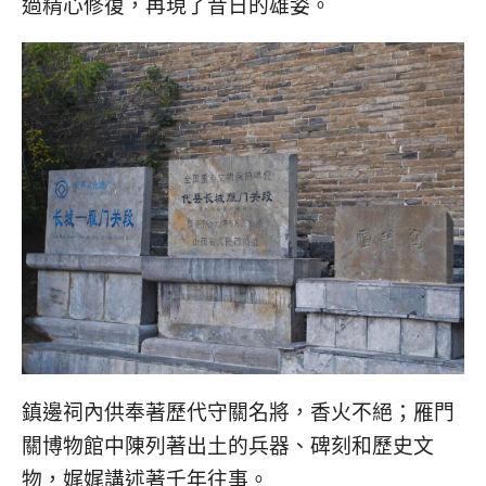
過精心修復，再現了昔日的雄姿。
鎮邊祠內供奉著歷代守關名將，香火不絕；雁門
關博物館中陳列著出土的兵器、碑刻和歷史文
物，娓娓講述著千年往事。