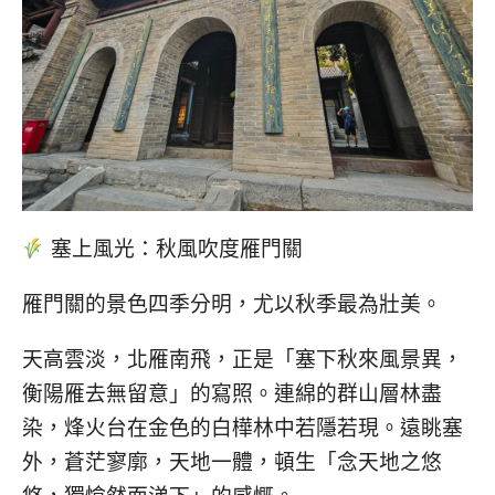
塞上風光：秋風吹度雁門關
雁門關的景色四季分明，尤以秋季最為壯美。
天高雲淡，北雁南飛，正是「塞下秋來風景異，
衡陽雁去無留意」的寫照。連綿的群山層林盡
染，烽火台在金色的白樺林中若隱若現。遠眺塞
外，蒼茫寥廓，天地一體，頓生「念天地之悠