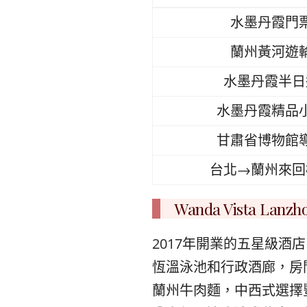
水墨丹霞門
蘭州黃河遊
水墨丹霞半日
水墨丹霞精品
甘肅省博物館
台北→蘭州來回
Wanda Vista L
2017年開業的五星級
恆溫泳池和行政酒廊，房
蘭州牛肉麵，中西式選擇