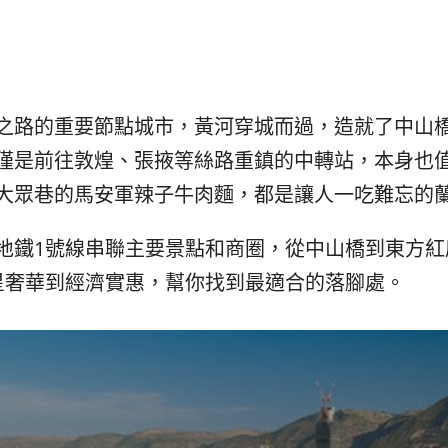
발
平
리
洋
·
諸
홍
島
콩
の
숙
ホ
之路的重要節點城市，黃河穿城而過，造就了中山
소
テ
僅是前往敦煌、張掖等絲路重鎮的中轉站，本身也
추
ル
천
比
大眾巷的馬安軍辣子牛肉麵，都是讓人一吃難忘的
較
地鐵1號線串聯主要景點和商圈，從中山橋到東方紅
星奢華到經濟實惠，幫你找到最適合的落腳處。