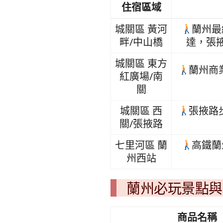
住宿區域
城關區 黃河
蘭州最
畔/中山橋
達，張
城關區 東方
蘭州商
紅廣場/南
關
城關區 西
張掖路
關/張掖路
七里河區 蘭
高鐵蘭
州西站
蘭州必玩景點與
商品名稱