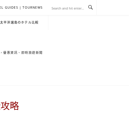
EL GUIDES | TOURNEWS
去
飯
懶
YA
日
韓
泰
YA
English
한
日
・太平洋諸島のホテル比較
旅
店
人
旅
本
國
國
美
Hotel
국
本
行
推
包
遊
旅
旅
旅
食
Guides
어
語
索旅遊秘境，優惠資訊、即時旅遊新聞
關
薦
景
遊
遊
遊
|
호
ホ
於
合
點
TourNews
텔
テ
我
集
合
추
ル
全攻略
集
천
宿
가
泊