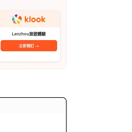
숙
ホ
소
テ
추
ル
Lanzhou旅遊體驗
천
比
立即預訂 →
較