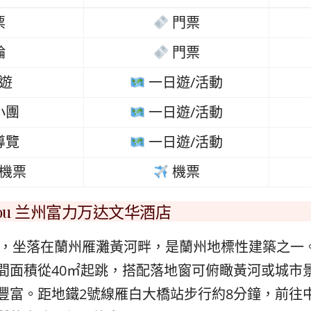
票
門票
輪
門票
遊
一日遊/活動
小團
一日遊/活動
導覽
一日遊/活動
機票
機票
anzhou 兰州富力万达文华酒店
酒店，坐落在蘭州雁灘黃河畔，是蘭州地標性建築之一
間面積從40㎡起跳，搭配落地窗可俯瞰黃河或城市
豐富。距地鐵2號線雁白大橋站步行約8分鐘，前往