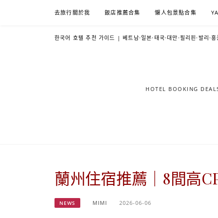
Skip
去旅行關於我
飯店推薦合集
懶人包景點合集
Y
to
content
한국어 호텔 추천 가이드 | 베트남·일본·태국·대만·필리핀·발리·홍
HOTEL BOOKING DE
蘭州住宿推薦｜8間高C
MIMI
2026-06-06
NEWS