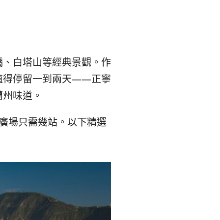
본
ラ
·
リ
태
ア・
橋、白塔山等經典景觀。作
值得停留一到兩天——正寧
국
ニ
蘭州味道。
·
ュ
廣場只需幾站。以下精選
대
ー
만
ジ
·
ー
필
ラ