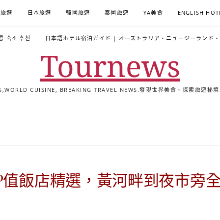
A旅遊
日本旅遊
韓國旅遊
泰國旅遊
YA美食
ENGLISH HOT
콩 숙소 추천
日本語ホテル宿泊ガイド | オーストラリア・ニュージーランド
Tournews
ALS,WORLD CUISINE, BREAKING TRAVEL NEWS.發現世界美食、探
去
飯
懶
YA
日
韓
泰
YA
English
한
日
旅
店
人
旅
本
國
國
美
Hotel
국
本
行
推
包
遊
旅
旅
旅
食
Guides
어
語
關
薦
景
遊
遊
遊
|
호
ホ
於
合
點
TourNews
텔
テ
我
集
合
추
ル
P值飯店精選，黃河畔到夜市旁
集
천
宿
가
泊
이
ガ
드
イ