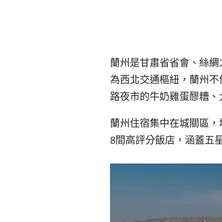
蘭州是甘肅省省會、絲綢
為西北交通樞紐，蘭州不
路夜市的牛奶雞蛋醪糟、
蘭州住宿集中在城關區，
8間高評分飯店，涵蓋五