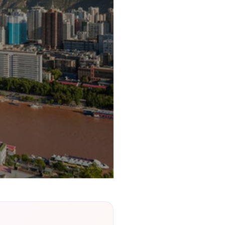
리
ン
핀
ド・
·
太
발
平
리
洋
·
諸
홍
島
콩
の