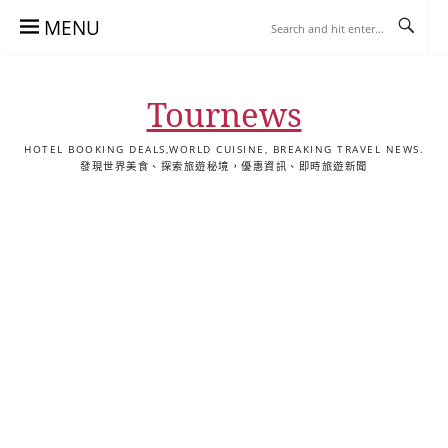
Skip
MENU
to
content
Tournews
HOTEL BOOKING DEALS,WORLD CUISINE, BREAKING TRAVEL NEWS.
發現世界美食、探索旅遊秘境，優惠資訊、即時旅遊新聞
去
飯
懶
YA
日
韓
泰
YA
English
한
日
旅
店
人
旅
本
國
國
美
Hotel
국
本
行
推
包
遊
旅
旅
旅
食
Guides
어
語
關
薦
景
遊
遊
遊
|
호
ホ
於
合
點
TourNews
텔
テ
我
集
合
추
ル
集
천
宿
가
泊
이
ガ
드
イ
|
ド