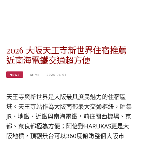
베
|
트
オ
남
ー
·
ス
일
ト
본
ラ
·
リ
2026 大阪天王寺新世界住宿推薦
태
ア・
국
ニ
近南海電鐵交通超方便
·
ュ
대
ー
만
ジ
NEWS
MIMI
2026-06-01
·
ー
필
ラ
리
ン
天王寺與新世界是大阪最具庶民魅力的住宿區
핀
ド・
域。天王寺站作為大阪南部最大交通樞紐，匯集
·
太
JR、地鐵、近鐵與南海電鐵，前往關西機場、京
발
平
리
洋
都、奈良都極為方便；阿倍野HARUKAS更是大
·
諸
阪地標，頂觀景台可以360度俯瞰整個大阪市
홍
島