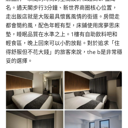
名。通天閣步行3分鐘、新世界商圈核心位置，
走出飯店就是大阪最具懷舊風情的街道。房間走
都會簡約風，配色年輕有型，床鋪使用席夢思床
墊，睡眠品質在水準之上。1樓有自助飲料吧和
輕食區，晚上回來可以小酌放鬆。對於追求「住
得舒服但不花大錢」的旅客來說，the b是非常穩
妥的選擇。