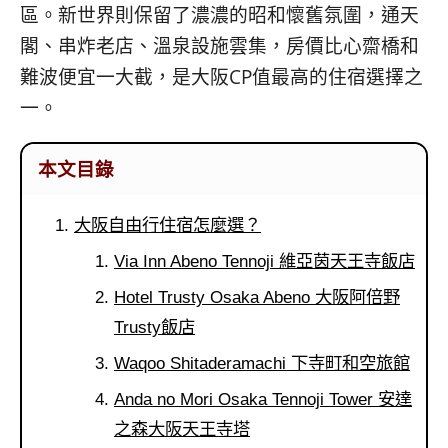
콩
の
區。新世界則保留了濃濃的昭和懷舊氛圍，通天
숙
ホ
閣、串炸老店、溫泉設施雲集，房價比心齋橋和
소
テ
難波便宜一大截，是大阪CP值最高的住宿選擇之
추
ル
천
比
一。
較
本文目錄
大阪自由行住宿怎麼選？
Via Inn Abeno Tennoji 維亞茵天王寺飯店
Hotel Trusty Osaka Abeno 大阪阿倍野
Trusty飯店
Waqoo Shitaderamachi 下寺町和空旅館
Anda no Mori Osaka Tennoji Tower 安達
之森大阪天王寺塔