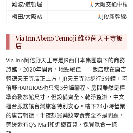
難波/道頓堀
大阪交通中樞
梅田/大阪站
JR/新幹
Via Inn Abeno Tennoji 維亞茵天王寺飯
店
Via Inn阿倍野天王寺是JR西日本集團旗下的商務
旅館，2020年開幕，地點絕佳——飯店就在唐吉
軻德天王寺店正上方，JR天王寺站步行5分鐘，阿
倍野HARUKAS也只需3分鐘腳程。房間雖然是標
準商務旅館尺寸，但設備齊全、乾淨整潔，中文
櫃台服務讓台灣旅客特別安心。樓下24小時營業
的唐吉軻德，半夜想買藥妝零食完全不是問題，
旁邊還有Q’s Mall和近鐵百貨，採買覓食一條