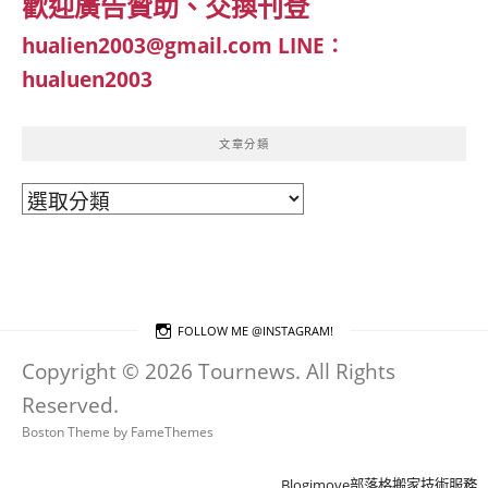
歡迎廣告贊助、交換刊登
hualien2003@gmail.com
LINE：
hualuen2003
文章分類
文
章
分
類
FOLLOW ME @INSTAGRAM!
Copyright © 2026 Tournews. All Rights
Reserved.
Boston Theme by
FameThemes
Blogimove部落格搬家技術服務