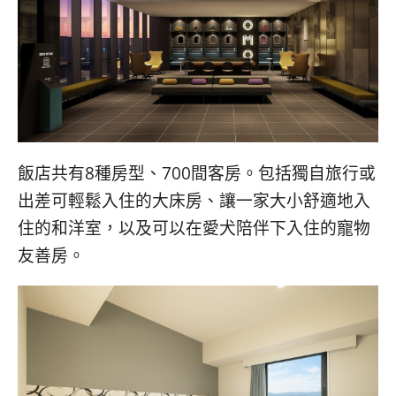
콩
の
숙
ホ
소
テ
추
ル
천
比
較
飯店共有8種房型、700間客房。包括獨自旅行或
出差可輕鬆入住的大床房、讓一家大小舒適地入
住的和洋室，以及可以在愛犬陪伴下入住的寵物
友善房。