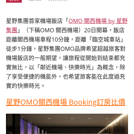
베
|
트
オ
남
ー
·
ス
星野集團首家機場飯店「
OMO 關西機場 by 星野
일
ト
集團
」（下稱OMO 關西機場）20日開幕，飯店
본
ラ
·
リ
距離關西機場車程10分鐘，距離「臨空城車站」
태
ア・
徒步1分鐘，星野集團OMO品牌希望超越旅客對
국
ニ
機場飯店的一般期望，讓旅程從開始到結束都充
·
ュ
대
ー
實無比，以「鄰近機場、快樂時光」為概念，除
만
ジ
了享受便捷的機能外，也希望旅客能在此度過充
·
ー
필
ラ
實的快樂時光。
리
ン
핀
ド・
星野OMO關西機場 Booking訂房比價
·
太
발
平
리
洋
·
諸
홍
島