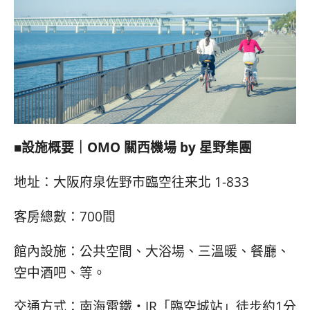
■設施概要｜
OMO
關西機場 by 星野集團
地址：大阪府泉佐野市臨空往来北 1-833
客房總數：700間
館內設施：公共空間、大浴場、三溫暖、餐廳、
空中酒吧、等。
交通方式：南海電鐵・JR「臨空城站」徒步約1分