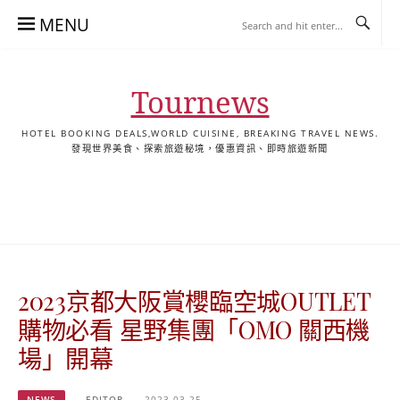
Skip
MENU
to
content
Tournews
HOTEL BOOKING DEALS,WORLD CUISINE, BREAKING TRAVEL NEWS.
發現世界美食、探索旅遊秘境，優惠資訊、即時旅遊新聞
去
飯
懶
YA
日
韓
泰
YA
English
한
日
旅
店
人
旅
本
國
國
美
Hotel
국
本
行
推
包
遊
旅
旅
旅
食
Guides
어
語
關
薦
景
遊
遊
遊
|
호
ホ
於
合
點
TourNews
텔
テ
我
集
合
추
ル
2023京都大阪賞櫻臨空城OUTLET
集
천
宿
가
泊
購物必看 星野集團「OMO 關西機
이
ガ
場」開幕
드
イ
|
ド
NEWS
EDITOR
2023-03-25