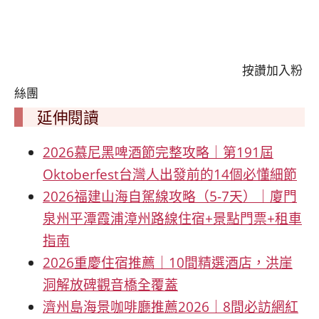
按讚加入粉
絲團
延伸閱讀
2026慕尼黑啤酒節完整攻略｜第191屆
Oktoberfest台灣人出發前的14個必懂細節
2026福建山海自駕線攻略（5-7天）｜廈門
泉州平潭霞浦漳州路線住宿+景點門票+租車
指南
2026重慶住宿推薦｜10間精選酒店，洪崖
洞解放碑觀音橋全覆蓋
濟州島海景咖啡廳推薦2026｜8間必訪網紅