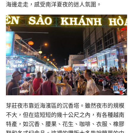
콩
の
海邊走走，感受南洋夏夜的迷人氛圍。
숙
ホ
소
テ
추
ル
천
比
較
芽莊夜市靠近海濱區的沉香塔。雖然夜市的規模
不大，但在這短短的幾十公尺之內，有各種越南
特產，如沉香、腰果、花生、咖啡、衣服、橡膠