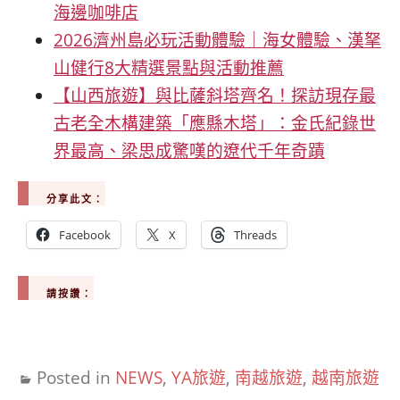
海邊咖啡店
2026濟州島必玩活動體驗｜海女體驗、漢拏
山健行8大精選景點與活動推薦
【山西旅遊】與比薩斜塔齊名！探訪現存最
古老全木構建築「應縣木塔」：金氏紀錄世
界最高、梁思成驚嘆的遼代千年奇蹟
分享此文：
Facebook
X
Threads
請按讚：
Posted in
NEWS
,
YA旅遊
,
南越旅遊
,
越南旅遊