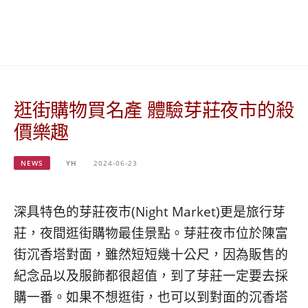
베
|
트
オ
남
ー
·
ス
일
ト
본
ラ
·
リ
逛街購物買名產 體驗芽莊夜市的殺
태
ア・
국
ニ
價樂趣
·
ュ
대
ー
만
ジ
NEWS
YH
2024-06-23
·
ー
필
ラ
리
ン
深具特色的芽莊夜市(Night Market)更是旅行芽
핀
ド・
莊，夜間逛街購物最佳景點。芽莊夜市位於陳富
·
太
街沉香塔對面，雖然短短幾十公尺，因為販售的
발
平
리
洋
紀念品以及服飾都很超值，到了芽莊一定要去採
·
諸
購一番。如果不想逛街，也可以到對面的沉香塔
홍
島