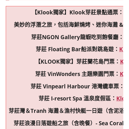
【Klook獨家】Klook芽莊景點通票：
K
美妙的浮潛之旅，包括海鮮燒烤、迷你海灘 & 
芽莊NGON Gallery龍蝦吃到飽餐廳：
K
芽莊 Floating Bar船派對跳島遊：
Klo
【KLOOK獨家】芽莊蘭花島門票：
Kl
芽莊 VinWonders 主題樂園門票：
Kl
芽莊 Vinpearl Harbour 港灣纜車票：
K
芽莊 I-resort Spa 溫泉度假區：
Kloo
芽莊灣＆Tranh 海灘＆漁村快艇一日遊（含泥浴
芽莊浪漫日落遊船之旅（含晚餐）- Sea Coral 