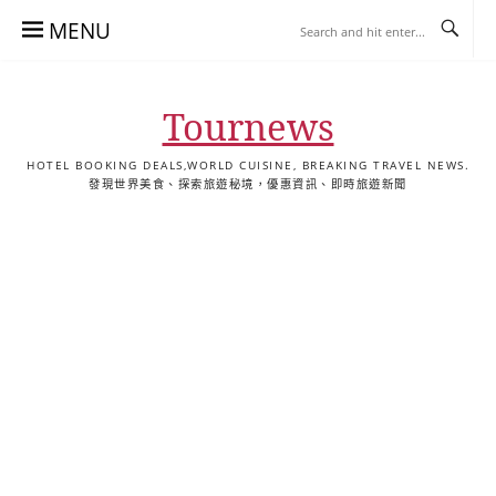
Skip
MENU
to
content
Tournews
HOTEL BOOKING DEALS,WORLD CUISINE, BREAKING TRAVEL NEWS.
發現世界美食、探索旅遊秘境，優惠資訊、即時旅遊新聞
去
飯
懶
YA
日
韓
泰
YA
English
한
日
旅
店
人
旅
本
國
國
美
Hotel
국
本
行
推
包
遊
旅
旅
旅
食
Guides
어
語
關
薦
景
遊
遊
遊
|
호
ホ
於
合
點
TourNews
텔
テ
我
集
合
추
ル
集
천
宿
가
泊
이
ガ
드
イ
|
ド