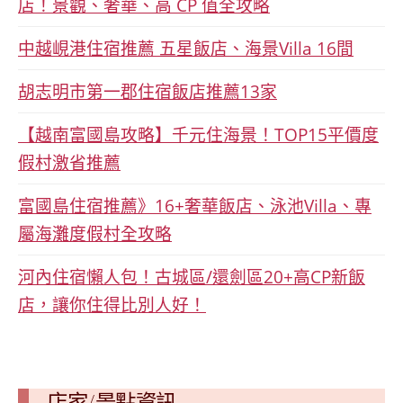
店！景觀、奢華、高 CP 值全攻略
中越峴港住宿推薦 五星飯店、海景Villa 16間
胡志明市第一郡住宿飯店推薦13家
【越南富國島攻略】千元住海景！TOP15平價度
假村激省推薦
富國島住宿推薦》16+奢華飯店、泳池Villa、專
屬海灘度假村全攻略
河內住宿懶人包！古城區/還劍區20+高CP新飯
店，讓你住得比別人好！
店家/景點資訊