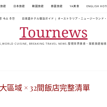
A旅遊
日本旅遊
韓國旅遊
泰國旅遊
YA美食
ENGLISH HOT
콩 숙소 추천
日本語ホテル宿泊ガイド | オーストラリア・ニュージーランド
Tournews
ALS,WORLD CUISINE, BREAKING TRAVEL NEWS.發現世界美食、探
去
飯
懶
YA
日
韓
泰
YA
English
한
日
旅
店
人
旅
本
國
國
美
Hotel
국
本
行
推
包
遊
旅
旅
旅
食
Guides
어
語
關
薦
景
遊
遊
遊
|
호
ホ
於
合
點
TourNews
텔
テ
我
集
合
추
ル
區域 × 32間飯店完整清單
集
천
宿
가
泊
이
ガ
드
イ