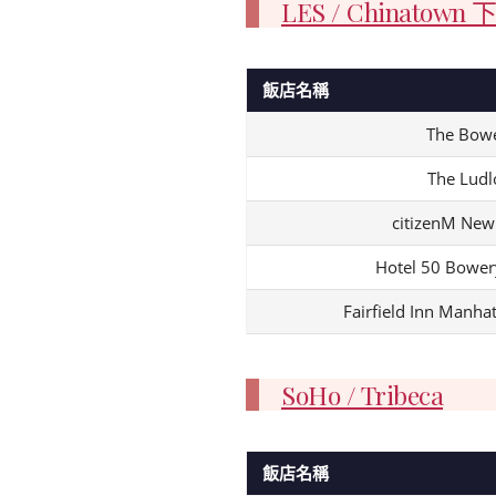
LES / Chinato
飯店名稱
The Bowe
The Ludl
citizenM New
Hotel 50 Bowery
Fairfield Inn Manh
SoHo / Tribeca
飯店名稱