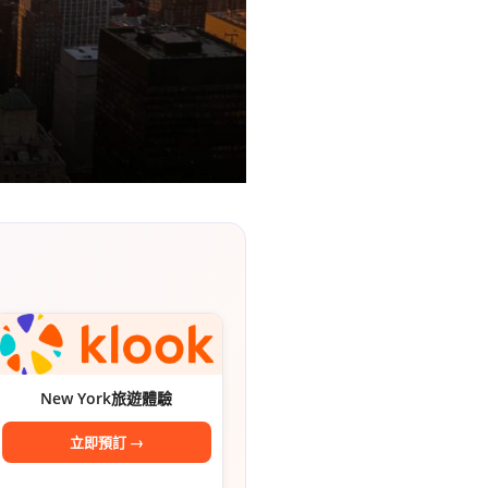
리
ン
핀
ド・
·
太
발
平
리
洋
·
諸
홍
島
New York旅遊體驗
콩
の
立即預訂 →