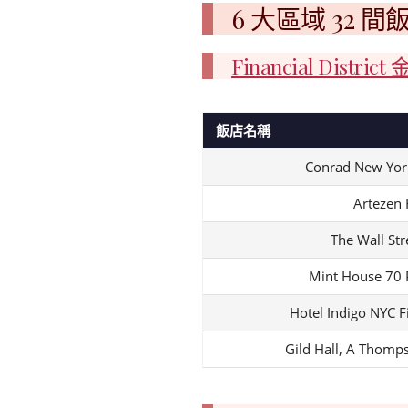
6 大區域 32 
Financial Distric
飯店名稱
Conrad New Yo
Artezen 
The Wall Str
Mint House 70 
Hotel Indigo NYC Fi
Gild Hall, A Thomps