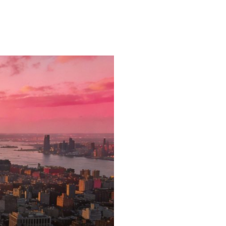
본
ラ
·
リ
태
ア・
국
ニ
·
ュ
대
ー
만
ジ
·
ー
필
ラ