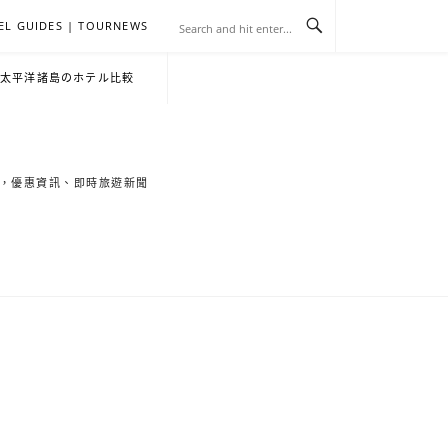
EL GUIDES | TOURNEWS
去
飯
懶
YA
日
韓
泰
YA
English
한
日
・太平洋諸島のホテル比較
旅
店
人
旅
本
國
國
美
Hotel
국
本
行
推
包
遊
旅
旅
旅
食
Guides
어
語
索旅遊秘境，優惠資訊、即時旅遊新聞
關
薦
景
遊
遊
遊
|
호
ホ
於
合
點
TourNews
텔
テ
我
集
合
추
ル
集
천
宿
가
泊