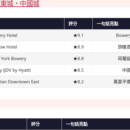
wn 下東城・中國城
評分
一句話亮點
ry Hotel
★9.1
Bowe
ow Hotel
★8.9
頂樓酒
 York Bowery
★8.8
荷蘭
 (JDV by Hyatt)
★8.5
中
attan Downtown East
★8.2
萬豪平
評分
一句話亮點