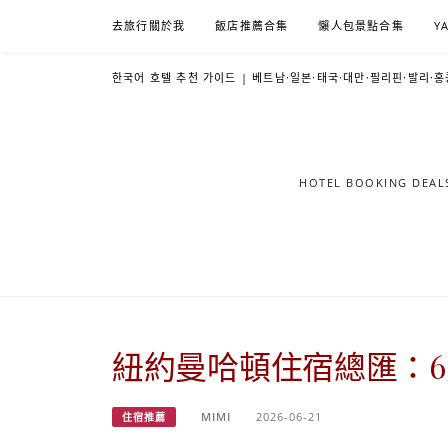
Skip
去旅行關於我
飯店推薦合集
懶人包景點合集
Y
to
content
한국어 호텔 추천 가이드 | 베트남·일본·태국·대만·필리핀·발리·홍
HOTEL BOOKING DE
紐約曼哈頓住宿總匯：6大
MIMI
2026-06-21
住宿推薦