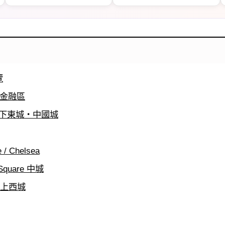
覽
ict 金融區
own 下東城・中國城
e / Chelsea
 Square 中城
de 上西城