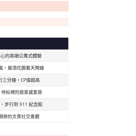
核心的高端公寓式體驗
風，屋頂花園看天際線
行三分鐘，CP值超高
eco 地标裡的居家感套房
，步行到 911 紀念館
頭旁的文青社交客廳