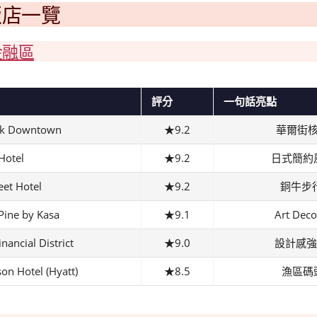
間飯店一覽
t 金融區
評分
一句話亮點
rk Downtown
★9.2
華爾街
Hotel
★9.2
日式簡約
eet Hotel
★9.2
銅牛步
Pine by Kasa
★9.1
Art D
nancial District
★9.0
設計感強
on Hotel (Hyatt)
★8.5
漁區碼