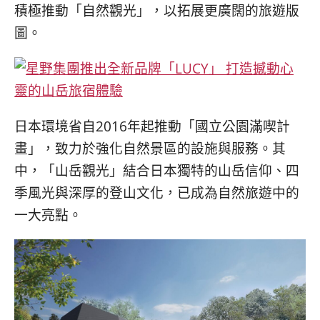
콩
の
積極推動「自然觀光」，
以拓展更廣闊的旅遊版
숙
ホ
圖。
소
テ
추
ル
천
比
較
日本環境省自2016年起推動「
國立公園滿喫計
畫」，致力於強化自然景區的設施與服務。其
中，「
山岳觀光」結合日本獨特的山岳信仰、四
季風光與深厚的登山文化，
已成為自然旅遊中的
一大亮點。