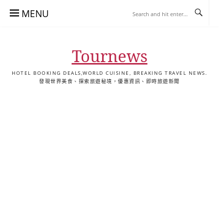
Skip
MENU
to
content
Tournews
HOTEL BOOKING DEALS,WORLD CUISINE, BREAKING TRAVEL NEWS.
發現世界美食、探索旅遊秘境，優惠資訊、即時旅遊新聞
去
飯
懶
YA
日
韓
泰
YA
English
한
日
旅
店
人
旅
本
國
國
美
Hotel
국
本
行
推
包
遊
旅
旅
旅
食
Guides
어
語
關
薦
景
遊
遊
遊
|
호
ホ
於
合
點
TourNews
텔
テ
我
集
合
추
ル
集
천
宿
가
泊
이
ガ
드
イ
|
ド