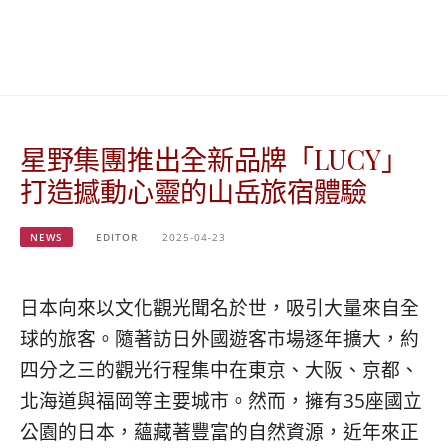
베
|
트
オ
남
ー
·
ス
일
ト
본
ラ
·
リ
星野集團推出全新品牌「LUCY」
태
ア・
국
ニ
打造撼動心靈的山岳旅宿體驗
·
ュ
대
ー
만
ジ
NEWS
EDITOR
2025-04-23
·
ー
필
ラ
리
ン
日本向來以文化觀光聞名於世，吸引大量來自全
핀
ド・
球的旅客。
隨著訪日外國遊客市場逐年擴大，
約
·
太
四分之三的觀光行程集中在東京、大阪、京都、
발
平
리
洋
北海道與福岡等主要城市。然而，擁有35座國立
·
諸
公園的日本，
蘊藏著豐富的自然資源，近年來正
홍
島