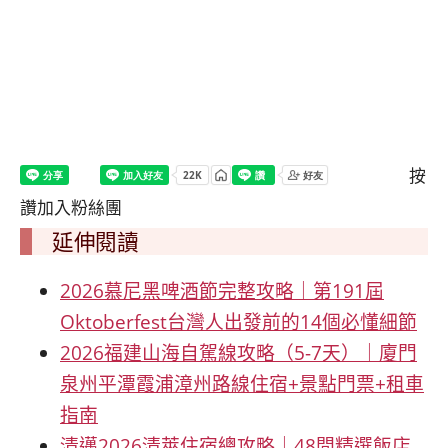
按
讚加入粉絲團
延伸閱讀
2026慕尼黑啤酒節完整攻略｜第191屆
Oktoberfest台灣人出發前的14個必懂細節
2026福建山海自駕線攻略（5-7天）｜廈門
泉州平潭霞浦漳州路線住宿+景點門票+租車
指南
清邁2026清萊住宿總攻略｜48間精選飯店