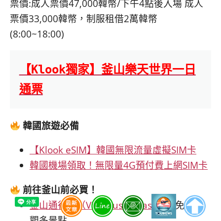
票價:成人票價47,000韓幣/下午4點後入場 成人
票價33,000韓幣，制服租借2萬韓幣
(8:00~18:00)
【
Klook
獨家】釜山樂天世界一日
通票
韓國旅遊必備
【Klook eSIM】韓國無限流量虛擬SIM卡
韓國機場領取！無限量4G預付費上網SIM卡
前往釜山前必買！
釜山通行證（Visit Busan Pass）
｜免費參
觀多景點