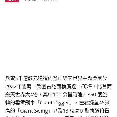
베
|
트
オ
남
ー
·
ス
일
ト
본
ラ
·
リ
태
ア・
국
ニ
·
ュ
대
ー
만
ジ
·
ー
필
ラ
斥資5千億韓元建造的釜山樂天世界主題樂園於
리
ン
핀
ド・
2022年開幕，樂園占地面積廣達15萬坪，比首爾
·
太
樂天世界大4倍，其中100 公里時速、360 度旋
발
平
轉的雲霄飛車「Giant Digger」、左右擺盪45米
리
洋
·
諸
高的「Giant Swing」以及13 樓高U 型軌道俯衝
홍
島