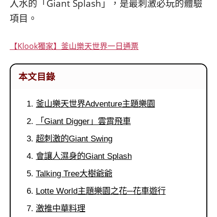
入水的「Giant Splash」，是最刺激必玩的體驗
콩
の
숙
ホ
項目。
소
テ
추
ル
【Klook獨家】釜山樂天世界一日通票
천
比
較
本文目錄
釜山樂天世界Adventure主題樂園
「Giant Digger」雲霄飛車
超刺激的Giant Swing
會讓人濕身的Giant Splash
Talking Tree大樹爺爺
Lotte World主題樂園之花─花車遊行
激推中華料理