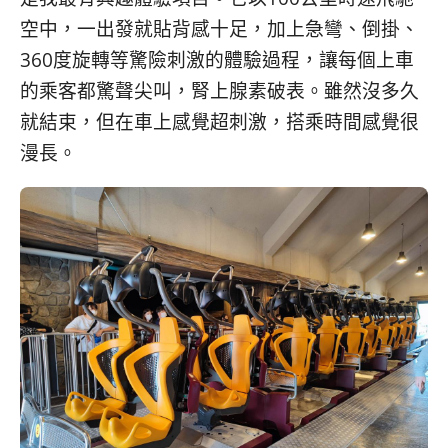
空中，一出發就貼背感十足，加上急彎、倒掛、
360度旋轉等驚險刺激的體驗過程，讓每個上車
的乘客都驚聲尖叫，腎上腺素破表。雖然沒多久
就結束，但在車上感覺超刺激，搭乘時間感覺很
漫長。