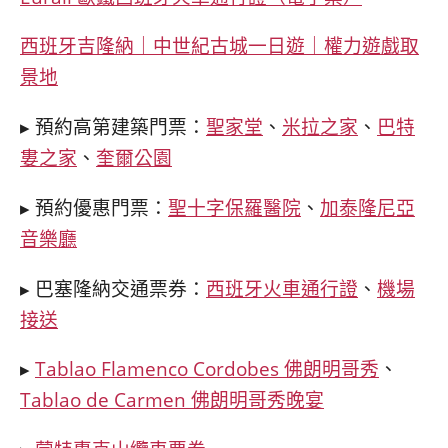
西班牙吉隆納｜中世紀古城一日遊｜權力遊戲取
景地
▸ 預約高第建築門票：
聖家堂
、
米拉之家
、
巴特
婁之家
、
奎爾公園
▸ 預約優惠門票：
聖十字保羅醫院
、
加泰隆尼亞
音樂廳
▸ 巴塞隆納交通票券：
西班牙火車通行證
、
機場
接送
▸
Tablao Flamenco Cordobes 佛朗明哥秀
、
Tablao de Carmen 佛朗明哥秀晚宴