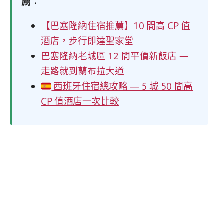
薦：
【巴塞隆納住宿推薦】10 間高 CP 值
酒店，步行即達聖家堂
巴塞隆納老城區 12 間平價新飯店 —
走路就到蘭布拉大道
西班牙住宿總攻略 — 5 城 50 間高
CP 值酒店一次比較