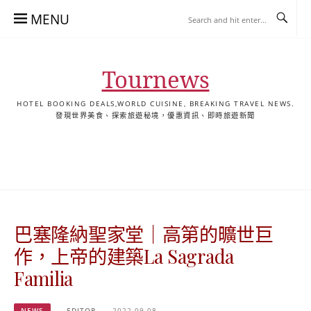
Skip
MENU
to
content
Tournews
HOTEL BOOKING DEALS,WORLD CUISINE, BREAKING TRAVEL NEWS.
發現世界美食、探索旅遊秘境，優惠資訊、即時旅遊新聞
去
飯
懶
YA
日
韓
泰
YA
English
한
日
旅
店
人
旅
本
國
國
美
Hotel
국
本
行
推
包
遊
旅
旅
旅
食
Guides
어
語
關
薦
景
遊
遊
遊
|
호
ホ
於
合
點
TourNews
텔
テ
我
集
合
추
ル
巴塞隆納聖家堂｜高第的曠世巨
集
천
宿
가
泊
作，上帝的建築La Sagrada
이
ガ
Familia
드
イ
|
ド
NEWS
EDITOR
2022-09-08