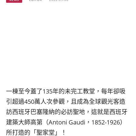
베
|
트
オ
남
ー
·
ス
일
ト
본
ラ
·
リ
태
ア・
국
ニ
·
ュ
대
ー
만
ジ
·
ー
필
ラ
一棟至今蓋了135年的未完工教堂，每年卻吸
리
ン
핀
ド・
引超過450萬人次參觀，且成為全球觀光客造
·
太
訪西班牙巴塞隆納的必訪聖地，這就是西班牙
발
平
리
洋
建築大師高第（Antoni Gaudi，1852-1926）
·
諸
所打造的「聖家堂」！
홍
島