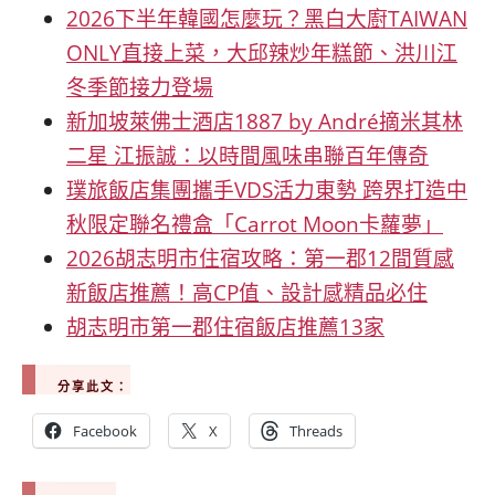
2026下半年韓國怎麼玩？黑白大廚TAIWAN
ONLY直接上菜，大邱辣炒年糕節、洪川江
冬季節接力登場
新加坡萊佛士酒店1887 by André摘米其林
二星 江振誠：以時間風味串聯百年傳奇
璞旅飯店集團攜手VDS活力東勢 跨界打造中
秋限定聯名禮盒「Carrot Moon卡蘿夢」
2026胡志明市住宿攻略：第一郡12間質感
新飯店推薦！高CP值、設計感精品必住
胡志明市第一郡住宿飯店推薦13家
分享此文：
Facebook
X
Threads