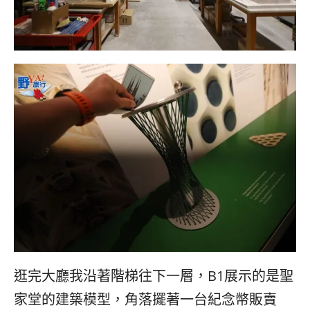
逛完大廳我沿著階梯往下一層，B1展示的是聖
家堂的建築模型，角落擺著一台紀念幣販賣