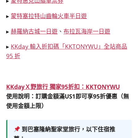
▸
蒙特惠克山纜車票券
▸
蒙特塞拉特山齒輪火車半日遊
▸
赫羅納古城一日遊
、
布拉瓦海岸一日遊
▸
KKday 輸入折扣碼「KKTONYWU」全站商品
95 折
KKdayＸ野旅行 獨家95折扣：
KKTONYWU
使用說明：訂購金額滿US1即可享95折優惠（無
使用金額上限）
到巴塞隆納聖家堂旅行，以下住宿推