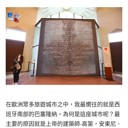
콩
の
숙
ホ
소
テ
추
ル
천
比
較
在歐洲眾多旅遊城市之中，我最嚮往的就是西
班牙南部的巴塞隆納。為何是這座城市呢？最
主要的原因就是上帝的建築師-高第，安東尼．