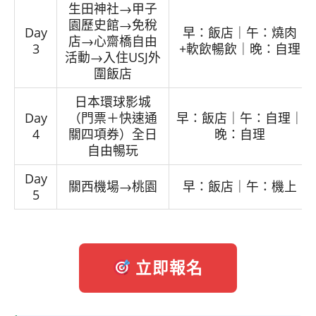
生田神社→甲子
園歷史館→免稅
Day
早：飯店｜午：燒肉
店→心齋橋自由
3
+軟飲暢飲｜晚：自理
活動→入住USJ外
圍飯店
日本環球影城
Day
（門票＋快速通
早：飯店｜午：自理｜
4
關四項券）全日
晚：自理
自由暢玩
Day
關西機場→桃園
早：飯店｜午：機上
5
立即報名