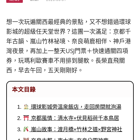
베
|
트
オ
남
ー
·
ス
想一次玩遍關西最經典的景點，又不想錯過環球
일
ト
影城的超級任天堂世界？這團一次滿足：京都千
본
ラ
·
リ
年古韻、嵐山竹林祕境、奈良萌鹿相伴、神戶港
태
ア・
灣夜景，再加上一整天USJ門票＋快速通關四項
국
ニ
券，玩瑪利歐賽車不用排到腿軟。長榮直飛關
·
ュ
대
ー
西，早去午回，五天剛剛好。
만
ジ
·
ー
필
ラ
本文目錄
리
ン
핀
ド・
環球影城旁溫泉飯店，走回房間就泡湯
·
太
발
平
京都風情：清水寺×伏見稻荷千本鳥居
리
洋
嵐山故事：渡月橋×竹林之道×野宮神社
·
諸
홍
島