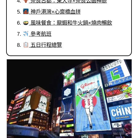
奈良古都：東大寺×奈良公園神鹿
콩
の
숙
ホ
神戶港灣×心齋橋血拼
소
テ
風味餐食：龍蝦和牛火鍋×燒肉暢飲
추
ル
천
比
參考航班
較
五日行程總覽