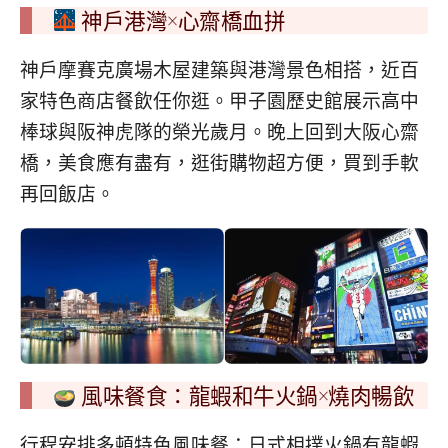
神戶港灣×心齋橋血拼
神戶摩賽克廣場木屋建築與港灣景色相搭，近百
家特色商店餐飲任你逛。甲子園歷史館展示高中
棒球與阪神虎隊的榮光歲月。晚上回到大阪心齋
橋，美食應有盡有，逛街購物超方便，買到手軟
再回飯店。
風味餐食：龍蝦和牛火鍋×燒肉暢飲
行程安排多頓特色風味餐：日式相撲火鍋有龍蝦