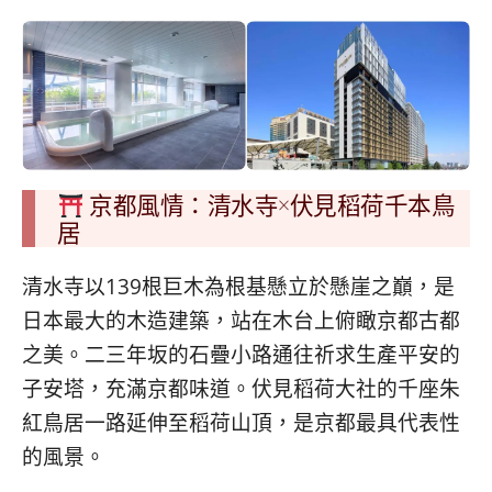
京都風情：清水寺×伏見稻荷千本鳥
居
清水寺以139根巨木為根基懸立於懸崖之巔，是
日本最大的木造建築，站在木台上俯瞰京都古都
之美。二三年坂的石疊小路通往祈求生產平安的
子安塔，充滿京都味道。伏見稻荷大社的千座朱
紅鳥居一路延伸至稻荷山頂，是京都最具代表性
的風景。