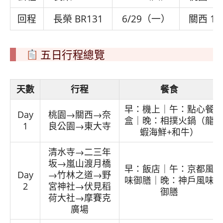
回程
長榮 BR131
6/29（一）
關西 13:
五日行程總覽
天數
行程
餐食
早：機上｜午：點心餐
Day
桃園→關西→奈
盒｜晚：相撲火鍋（龍
1
良公園→東大寺
蝦海鮮+和牛）
清水寺→二三年
坂→嵐山渡月橋
早：飯店｜午：京都風
Day
→竹林之道→野
味御膳｜晚：神戶風味
2
宮神社→伏見稻
御膳
荷大社→摩賽克
廣場