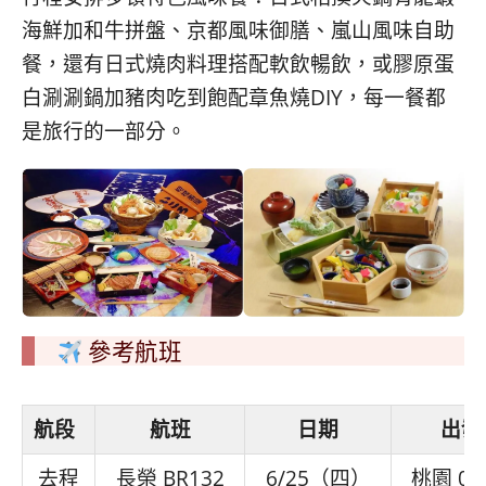
海鮮加和牛拼盤、京都風味御膳、嵐山風味自助
餐，還有日式燒肉料理搭配軟飲暢飲，或膠原蛋
白涮涮鍋加豬肉吃到飽配章魚燒DIY，每一餐都
是旅行的一部分。
參考航班
航段
航班
日期
出發
去程
長榮 BR132
6/25（四）
桃園 08: