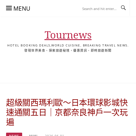
Skip
MENU
to
content
Tournews
HOTEL BOOKING DEALS,WORLD CUISINE, BREAKING TRAVEL NEWS.
發現世界美食、探索旅遊秘境，優惠資訊、即時旅遊新聞
去
飯
懶
YA
日
韓
泰
YA
English
한
日
旅
店
人
旅
本
國
國
美
Hotel
국
本
行
推
包
遊
旅
旅
旅
食
Guides
어
語
關
薦
景
遊
遊
遊
|
호
ホ
於
合
點
TourNews
텔
テ
我
集
合
추
ル
超級關西瑪利歐～日本環球影城快
集
천
宿
가
泊
速通關五日｜京都奈良神戶一次玩
이
ガ
遍
드
イ
|
ド
NEWS
MIMI
2026-06-01