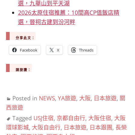
選，九華山到平天湖
2026太原住宿推薦：10間高CP值飯店精
選，晉祠古建到汾河畔
分享此文：
Facebook
X
Threads
請按讚：
Posted in
NEWS
,
YA旅遊
,
大阪
,
日本旅遊
,
關
西旅遊
Tagged
USJ住宿
,
京都自由行
,
大阪住宿
,
大阪
環球影城
,
大阪自由行
,
日本旅遊
,
日本跟團
,
長榮