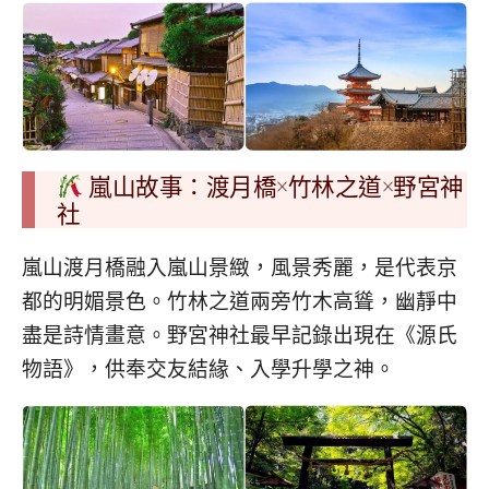
嵐山故事：渡月橋×竹林之道×野宮神
社
嵐山渡月橋融入嵐山景緻，風景秀麗，是代表京
都的明媚景色。竹林之道兩旁竹木高聳，幽靜中
盡是詩情畫意。野宮神社最早記錄出現在《源氏
物語》，供奉交友結緣、入學升學之神。