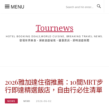
Skip
MENU
to
content
Tournews
HOTEL BOOKING DEALS,WORLD CUISINE, BREAKING TRAVEL NEWS.
發現世界美食、探索旅遊秘境，優惠資訊、即時旅遊新聞
去
飯
懶
YA
日
韓
泰
YA
English
한
日
旅
店
人
旅
本
國
國
美
Hotel
국
本
行
推
包
遊
旅
旅
旅
食
Guides
어
語
關
薦
景
遊
遊
遊
|
호
ホ
於
合
點
TourNews
텔
テ
我
集
合
추
ル
2026雅加達住宿推薦：10間MRT步
集
천
宿
가
泊
行即達精選飯店，自由行必住清單
이
ガ
드
イ
NEWS
MIMI
2026-06-02
|
ド