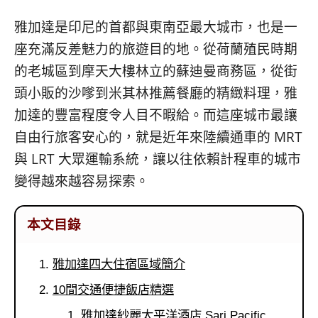
베
|
트
オ
雅加達是印尼的首都與東南亞最大城市，也是一
남
ー
·
ス
座充滿反差魅力的旅遊目的地。從荷蘭殖民時期
일
ト
的老城區到摩天大樓林立的蘇迪曼商務區，從街
본
ラ
頭小販的沙嗲到米其林推薦餐廳的精緻料理，雅
·
リ
태
ア・
加達的豐富程度令人目不暇給。而這座城市最讓
국
ニ
自由行旅客安心的，就是近年來陸續通車的 MRT
·
ュ
대
ー
與 LRT 大眾運輸系統，讓以往依賴計程車的城市
만
ジ
變得越來越容易探索。
·
ー
필
ラ
리
ン
本文目錄
핀
ド・
·
太
발
平
雅加達四大住宿區域簡介
리
洋
10間交通便捷飯店精選
·
諸
홍
島
雅加達紗麗太平洋酒店 Sari Pacific