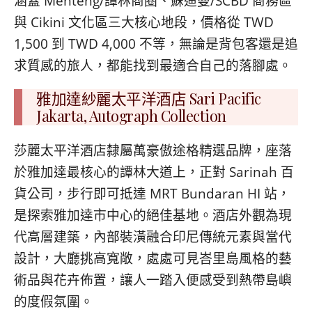
涵蓋 Menteng/譚林商圈、蘇迪曼/SCBD 商務區
與 Cikini 文化區三大核心地段，價格從 TWD
1,500 到 TWD 4,000 不等，無論是背包客還是追
求質感的旅人，都能找到最適合自己的落腳處。
雅加達紗麗太平洋酒店 Sari Pacific
Jakarta, Autograph Collection
莎麗太平洋酒店隸屬萬豪傲途格精選品牌，座落
於雅加達最核心的譚林大道上，正對 Sarinah 百
貨公司，步行即可抵達 MRT Bundaran HI 站，
是探索雅加達市中心的絕佳基地。酒店外觀為現
代高層建築，內部裝潢融合印尼傳統元素與當代
設計，大廳挑高寬敞，處處可見峇里島風格的藝
術品與花卉佈置，讓人一踏入便感受到熱帶島嶼
的度假氛圍。