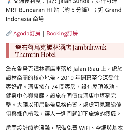
交通便利度：位於 Jalan Sunda；步行可達
MRT Bundaran HI 站（約 5 分鐘）；近 Grand
Indonesia 商場
Agoda訂房
|
Booking訂房
詹布魯烏克譚林酒店 Jambuluwuk
Thamrin Hotel
詹布魯烏克譚林酒店座落於 Jalan Riau 上，處於
譚林商圈的核心地帶，2019 年開幕至今深受住
客好評。酒店擁有 74 間客房，設有屋頂泳池、
健身中心與餐廳，設施在同價位酒店中堪稱完
整。大廳以印尼熱帶風格佈置，處處可見藤編傢
俱與綠色植栽，讓人一進門就卸下旅途的疲憊。
房間設計簡約溫馨，配備免費 WiFi、空調與基本