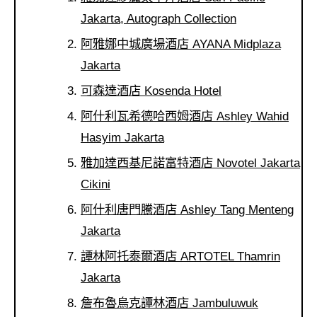
콩
の
Jakarta, Autograph Collection
숙
ホ
소
テ
阿雅娜中城廣場酒店 AYANA Midplaza
추
ル
Jakarta
천
比
較
可森達酒店 Kosenda Hotel
阿什利瓦希德哈西姆酒店 Ashley Wahid
Hasyim Jakarta
雅加達西基尼諾富特酒店 Novotel Jakarta
Cikini
阿什利唐門騰酒店 Ashley Tang Menteng
Jakarta
譚林阿托泰爾酒店 ARTOTEL Thamrin
Jakarta
詹布魯烏克譚林酒店 Jambuluwuk