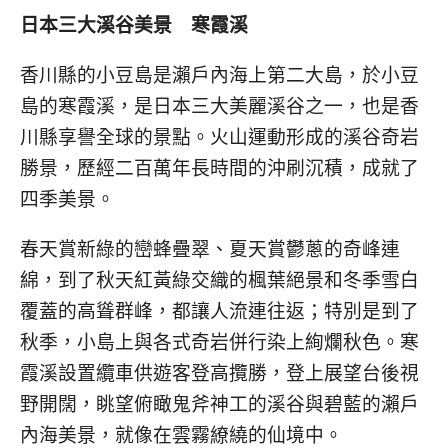
日本三大溪谷美景 寒霞溪
香川縣的小豆島是瀨戶內海上第二大島，於小豆
島的寒霞溪，是日本三大美麗溪谷之一，也是香
川縣享譽全球的景點。火山運動形成的溪谷奇岩
勝景，歷經二百萬年長時間的沖刷沉積，成就了
四季美景。
春天賞新綠的巒蜂疊翠、夏天賞鬱蔥的奇峰連
綿，到了秋天紅黃綠交織的楓葉絕景和冬季雪白
覆蓋的高聳群峰，都讓人流連往返；特別是到了
秋季，小島上與各式奇岩併行染上絢爛秋色。寒
霞溪設置纜車供遊客登高攬勝，登上展望台後視
野開闊，眺望俯瞰鬼斧神工的溪谷與碧藍的瀨戶
內海美景，就像在雲霧繚繞的仙境中。