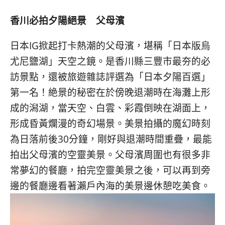
香川必拍夕陽絕景 父母濱
日本IG掀起打卡熱潮的父母濱，堪稱「日本版烏
尤尼鹽湖」天空之鏡。是香川縣三豐市最夯的必
訪景點，還被旅遊雜誌評選為「日本夕陽百選」
第一名！絶景的秘密在於傍晚退潮時在海灘上形
成的潟湖，當天空、白雲、彩霞倒映在湖面上，
形成昏黃爛漫的奇幻場景。美景拍攝的魔幻時刻
為日落前後30分鐘，剛好與退潮時間重疊，最能
拍出父母濱的空靈美景。父母濱周圍也有很多非
常夢幻的餐廳，拍完空靈美景之後，可以再到旁
邊的餐廳邊看著瀨戶內海的美景邊休憩吃美食。