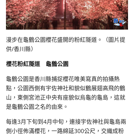
漫步在龜鶴公園櫻花盛開的粉紅隧道。（圖片提
供/香川縣）
櫻花粉紅隧道 龜鶴公園
龜鶴公園是香川縣捕捉櫻花唯美寫真的拍攝熱
點，公園西側有宇佐神社和貌似鶴展翅高飛的鶴
山，東側宮池正中央有座貌似烏龜的龜島，這就
是龜鶴公園之名的由來。
每逢3月下旬到4月中旬，連接宇佐神社與龜島兩
側小徑佈滿櫻花，一路綿延300公尺，交織成粉