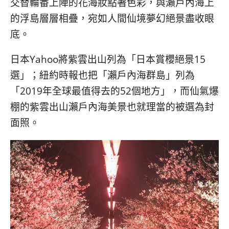
交替輪番上陣的花海妝點著色彩，與瀨戶內海上
的浮島層層相疊，宛如人間仙境夢幻絕景盡收眼
底。
日本Yahoo將紫雲出山列為「日本賞櫻絕景15
選」；紐約時報也把「瀨戶內海群島」列為
「2019年全球最值得去的52個地方」，而仙氣爆
棚的紫雲出山瀨戶內海美景也就理當的被選為封
面照。