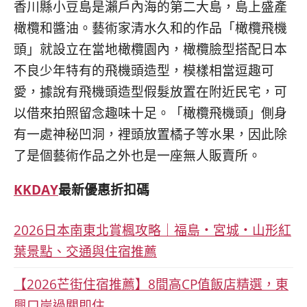
香川縣小豆島是瀨戶內海的第二大島，島上盛產
橄欖和醬油。藝術家清水久和的作品「橄欖飛機
頭」就設立在當地橄欖園內，橄欖臉型搭配日本
不良少年特有的飛機頭造型，模樣相當逗趣可
愛，據說有飛機頭造型假髮放置在附近民宅，可
以借來拍照留念趣味十足。「橄欖飛機頭」側身
有一處神秘凹洞，裡頭放置橘子等水果，因此除
了是個藝術作品之外也是一座無人販賣所。
KKDAY
最新優惠折扣碼
2026日本南東北賞楓攻略｜福島・宮城・山形紅
葉景點、交通與住宿推薦
【2026芒街住宿推薦】8間高CP值飯店精選，東
興口岸過關即住