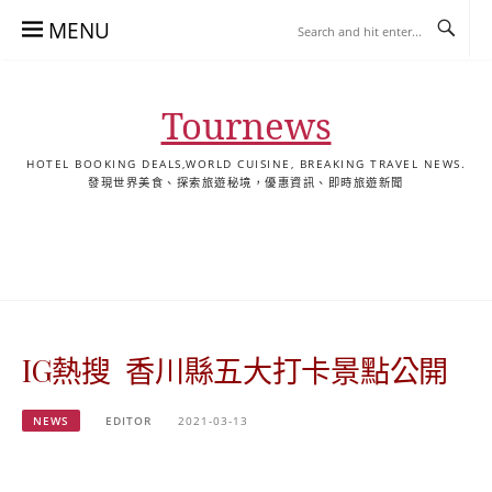
Skip
MENU
to
content
Tournews
HOTEL BOOKING DEALS,WORLD CUISINE, BREAKING TRAVEL NEWS.
發現世界美食、探索旅遊秘境，優惠資訊、即時旅遊新聞
去
飯
懶
YA
日
韓
泰
YA
English
한
日
旅
店
人
旅
本
國
國
美
Hotel
국
本
行
推
包
遊
旅
旅
旅
食
Guides
어
語
關
薦
景
遊
遊
遊
|
호
ホ
於
合
點
TourNews
텔
テ
我
集
合
추
ル
IG熱搜 香川縣五大打卡景點公開
集
천
宿
가
泊
이
ガ
NEWS
EDITOR
2021-03-13
드
イ
|
ド