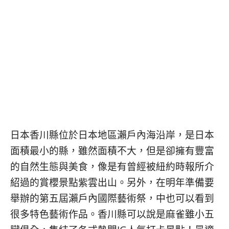
콩
の
숙
ホ
소
テ
추
ル
천
比
較
日本香川縣位於日本地區瀨戶內海沿岸，是日本
面積最小的縣，雖然面積不大，但是卻擁有豐富
的自然生態與美食，像是有曾經被紐約時報所介
紹過的賞櫻景點紫雲出山。另外，在明年準備要
舉辦的第五屆瀨戶內國際藝術祭，中也可以看到
很多特色藝術作品。香川縣可以說是麻雀雖小五