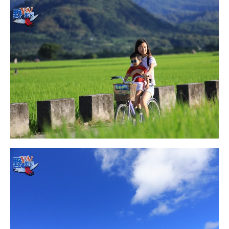
콩
の
숙
ホ
소
テ
추
ル
천
比
較