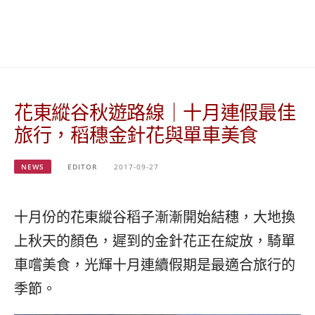
베
|
트
オ
남
ー
·
ス
일
ト
본
ラ
·
リ
花東縱谷秋遊路線｜十月連假最佳
태
ア・
국
ニ
旅行，稻穗金針花與單車美食
·
ュ
대
ー
만
ジ
NEWS
EDITOR
2017-09-27
·
ー
필
ラ
리
ン
十月份的花東縱谷稻子漸漸開始結穗，大地換
핀
ド・
上秋天的顏色，遲到的金針花正在綻放，騎單
·
太
발
平
車嚐美食，光輝十月連續假期是最適合旅行的
리
洋
季節。
·
諸
홍
島