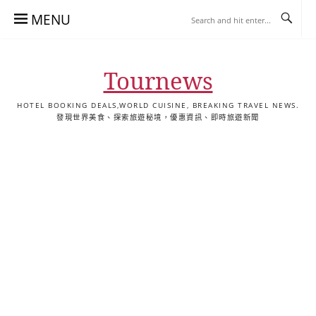
Skip
MENU
to
content
Tournews
HOTEL BOOKING DEALS,WORLD CUISINE, BREAKING TRAVEL NEWS.
發現世界美食、探索旅遊秘境，優惠資訊、即時旅遊新聞
去
飯
懶
YA
日
韓
泰
YA
English
한
日
旅
店
人
旅
本
國
國
美
Hotel
국
本
行
推
包
遊
旅
旅
旅
食
Guides
어
語
關
薦
景
遊
遊
遊
|
호
ホ
於
合
點
TourNews
텔
テ
我
集
合
추
ル
集
천
宿
가
泊
이
ガ
드
イ
|
ド