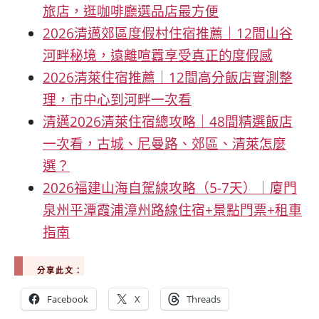
旅店，逛咖啡廳選品店最方便
2026清邁郊區度假村住宿推薦｜12間山谷
河畔秘境，遠離喧囂享受真正的度假感
2026清萊住宿推薦｜12間高分飯店實測整
理，市中心到河畔一次看
清邁2026清萊住宿總攻略｜48間精選飯店
一次看，古城、尼曼路、郊區、清萊怎麼
選？
2026福建山海自駕線攻略（5-7天）｜廈門
泉州平潭霞浦漳州路線住宿+景點門票+租車
指南
分享此文：
Facebook
X
Threads