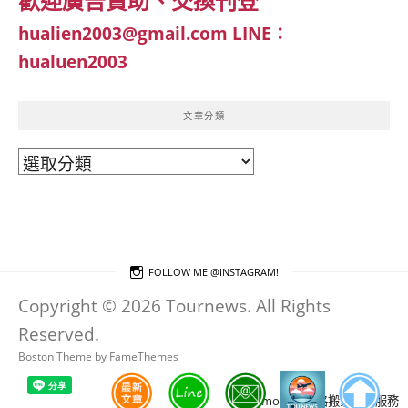
歡迎廣告贊助、交換刊登
hualien2003@gmail.com
LINE：
hualuen2003
文章分類
文
章
分
類
FOLLOW ME @INSTAGRAM!
Copyright © 2026 Tournews. All Rights
Reserved.
Boston Theme by
FameThemes
Blogimove部落格搬家技術服務