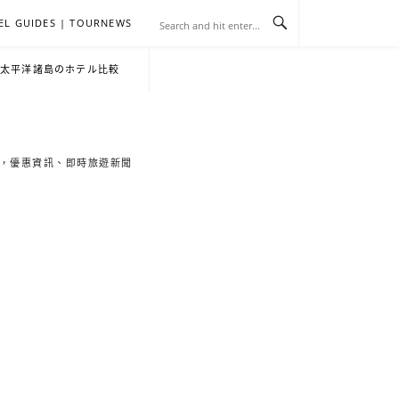
EL GUIDES | TOURNEWS
去
飯
懶
YA
日
韓
泰
YA
English
한
日
・太平洋諸島のホテル比較
旅
店
人
旅
本
國
國
美
Hotel
국
本
行
推
包
遊
旅
旅
旅
食
Guides
어
語
索旅遊秘境，優惠資訊、即時旅遊新聞
關
薦
景
遊
遊
遊
|
호
ホ
於
合
點
TourNews
텔
テ
我
集
合
추
ル
集
천
宿
가
泊