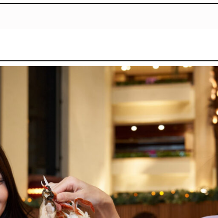
발
平
리
洋
·
諸
홍
島
콩
の
숙
ホ
소
テ
추
ル
천
比
較