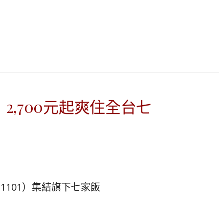
이
ガ
드
イ
|
ド
베
|
2,700元起爽住全台七
트
オ
남
ー
·
ス
1101）集結旗下七家飯
일
ト