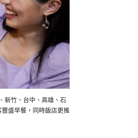
리
ン
핀
ド・
·
太
발
平
리
洋
·
諸
北、新竹、台中、高雄、石
홍
島
客豐盛早餐，同時飯店更推
콩
の