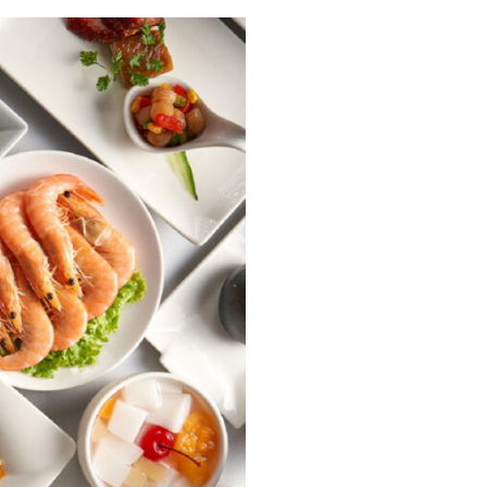
숙
ホ
소
テ
추
ル
천
比
較