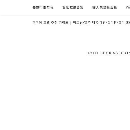
Skip
去旅行關於我
飯店推薦合集
懶人包景點合集
Y
to
content
한국어 호텔 추천 가이드 | 베트남·일본·태국·대만·필리핀·발리·홍
HOTEL BOOKING DE