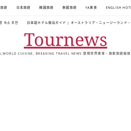
A旅遊
日本旅遊
韓國旅遊
泰國旅遊
YA美食
ENGLISH HOT
콩 숙소 추천
日本語ホテル宿泊ガイド | オーストラリア・ニュージーランド
Tournews
ALS,WORLD CUISINE, BREAKING TRAVEL NEWS.發現世界美食、探
去
飯
懶
YA
日
韓
泰
YA
English
한
日
旅
店
人
旅
本
國
國
美
Hotel
국
本
行
推
包
遊
旅
旅
旅
食
Guides
어
語
關
薦
景
遊
遊
遊
|
호
ホ
於
合
點
TourNews
텔
テ
我
集
合
추
ル
集
천
宿
가
泊
이
ガ
드
イ