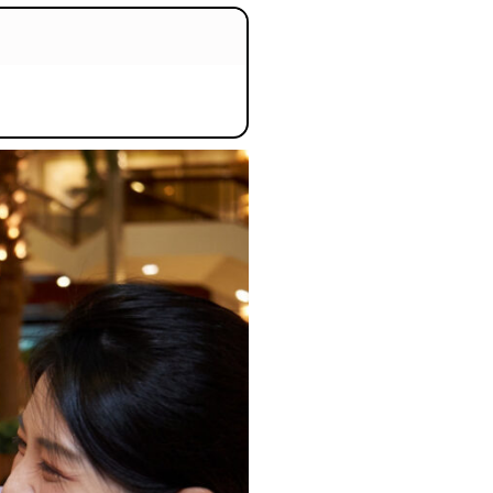
본
ラ
·
リ
태
ア・
국
ニ
·
ュ
대
ー
만
ジ
·
ー
필
ラ