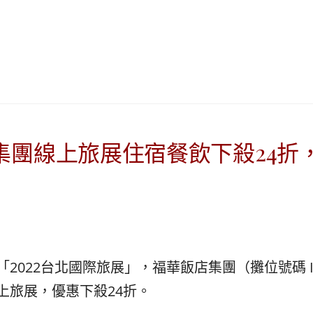
|
ド
베
|
트
オ
남
ー
·
ス
일
ト
본
ラ
·
リ
태
ア・
集團線上旅展住宿餐飲下殺24折，
국
ニ
·
ュ
대
ー
만
ジ
·
ー
필
ラ
리
ン
2022台北國際旅展」，福華飯店集團（攤位號碼 I
핀
ド・
上旅展，優惠下殺24折。
·
太