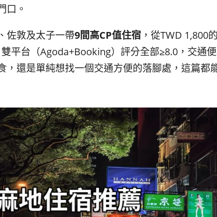
발
平
門口。
리
洋
·
諸
홍
島
、佐敦及太子一帶
9間高CP值住宿
，從TWD 1,80
콩
の
，雙平台（Agoda+Booking）評分全部≥8.0，
숙
ホ
食，還是單純想找一個交通方便的落腳處，這篇都
소
テ
추
ル
천
比
較