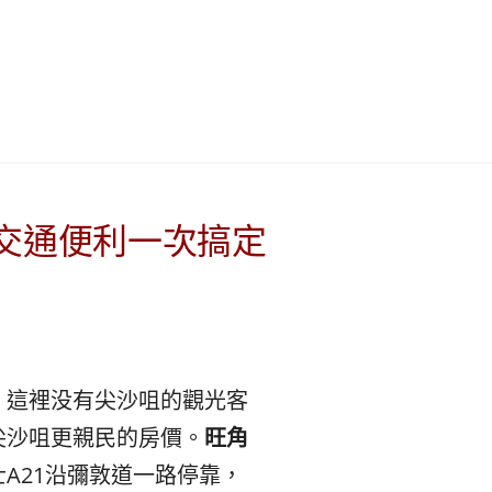
이
ガ
드
イ
|
ド
베
|
+交通便利一次搞定
트
オ
남
ー
·
ス
。這裡没有尖沙咀的觀光客
尖沙咀更親民的房價。
旺角
일
ト
A21沿彌敦道一路停靠，