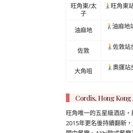
旺角東/太
旺角東
子
油麻地
油麻地
佐敦站
佐敦
奧運站
大角咀
Cordis, Hong K
旺角唯一的五星級酒店，
2015年更名後持續翻