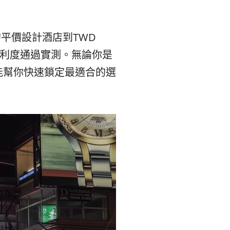
본
ラ
·
リ
0的平價設計酒店到TWD
交通便利度通過實測。無論你是
태
ア・
能幫你快速鎖定最適合的選
국
ニ
·
ュ
대
ー
만
ジ
·
ー
필
ラ