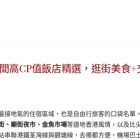
|
ド
베
|
트
オ
남
ー
·
ス
일
ト
본
ラ
·
リ
태
ア・
間高CP值飯店精選，逛街美食
국
ニ
·
ュ
대
ー
만
ジ
·
ー
필
ラ
最接地氣的住宿區域，也是自由行旅客的口袋名單
리
ン
街、廟街夜市、金魚市場
等道地香港風情，以及比
핀
ド・
·
太
站串聯港鐵荃灣線與觀塘線，去哪都方便，機場巴士