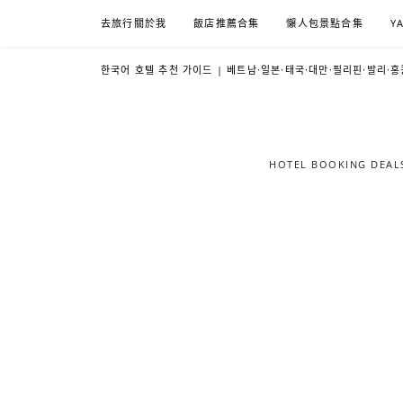
Skip
去旅行關於我
飯店推薦合集
懶人包景點合集
Y
to
content
한국어 호텔 추천 가이드 | 베트남·일본·태국·대만·필리핀·발리·홍
HOTEL BOOKING DE