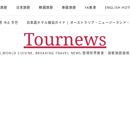
A旅遊
日本旅遊
韓國旅遊
泰國旅遊
YA美食
ENGLISH HOT
콩 숙소 추천
日本語ホテル宿泊ガイド | オーストラリア・ニュージーランド
Tournews
ALS,WORLD CUISINE, BREAKING TRAVEL NEWS.發現世界美食、探
去
飯
懶
YA
日
韓
泰
YA
English
한
日
旅
店
人
旅
本
國
國
美
Hotel
국
本
行
推
包
遊
旅
旅
旅
食
Guides
어
語
關
薦
景
遊
遊
遊
|
호
ホ
於
合
點
TourNews
텔
テ
我
集
合
추
ル
集
천
宿
가
泊
이
ガ
드
イ