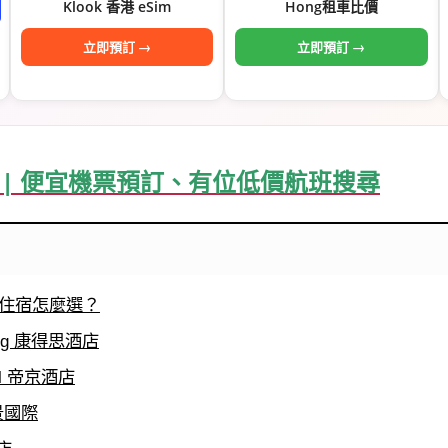
Klook 香港 eSim
Hong租車比價
立即預訂 →
立即預訂 →
機票 | 便宜機票預訂、有位低價航班搜尋
住宿怎麼選？
Kong 康得思酒店
tel 帝京酒店
城景國際