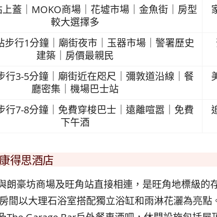
站上蓋｜MOKO商場｜花墟市場｜金魚街｜房型
較大選擇多
站步行1分鐘｜廟街夜市｜玉器市場｜警署歷史
建築｜房價最親民
步行3-5分鐘｜廟街近在咫尺｜彌敦道沿線｜餐
廳密集｜機場巴士站
步行7-8分鐘｜免費穿梭巴士｜遠離喧嚣｜免費
下午酒
ong 康得思酒店
與朗豪坊商場及旺角站直接相連，是旺角地標級的
新，房間以大理石浴室搭配獨立浴缸和雨淋花灑為亮點