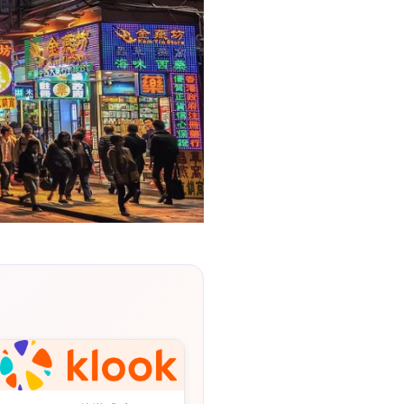
리
ン
핀
ド・
·
太
발
平
리
洋
·
諸
홍
島
콩
の