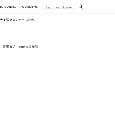
EL GUIDES | TOURNEWS
去
飯
懶
YA
日
韓
泰
YA
English
한
日
・太平洋諸島のホテル比較
旅
店
人
旅
本
國
國
美
Hotel
국
本
行
推
包
遊
旅
旅
旅
食
Guides
어
語
索旅遊秘境，優惠資訊、即時旅遊新聞
關
薦
景
遊
遊
遊
|
호
ホ
於
合
點
TourNews
텔
テ
我
集
合
추
ル
集
천
宿
가
泊