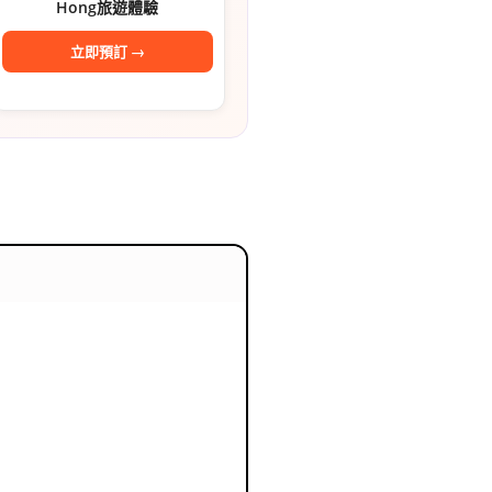
숙
ホ
Hong旅遊體驗
立即預訂 →
소
テ
추
ル
천
比
較