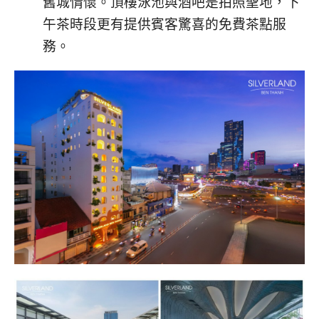
舊城情懷。頂樓泳池與酒吧是拍照聖地，下
午茶時段更有提供賓客驚喜的免費茶點服
務。