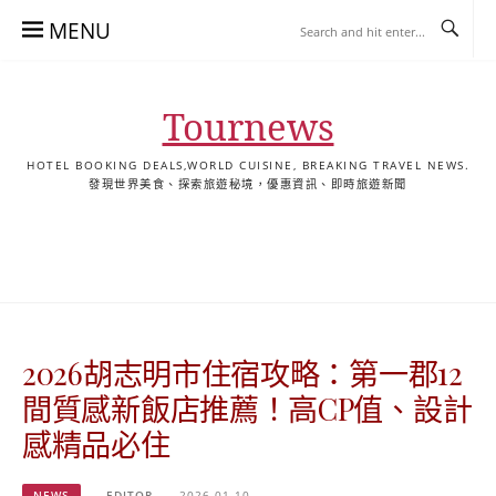
Skip
MENU
to
content
Tournews
HOTEL BOOKING DEALS,WORLD CUISINE, BREAKING TRAVEL NEWS.
發現世界美食、探索旅遊秘境，優惠資訊、即時旅遊新聞
去
飯
懶
YA
日
韓
泰
YA
English
한
日
旅
店
人
旅
本
國
國
美
Hotel
국
本
行
推
包
遊
旅
旅
旅
食
Guides
어
語
關
薦
景
遊
遊
遊
|
호
ホ
於
合
點
TourNews
텔
テ
我
集
合
추
ル
2026胡志明市住宿攻略：第一郡12
集
천
宿
가
泊
間質感新飯店推薦！高CP值、設計
이
ガ
感精品必住
드
イ
|
ド
NEWS
EDITOR
2026-01-10