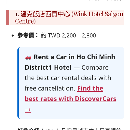
1.
溫克飯店西貢中心 (Wink Hotel Saigon
Centre)
參考價：
約 TWD 2,200 – 2,800
Rent a Car in Ho Chi Minh
District1 Hotel
— Compare
the best car rental deals with
free cancellation.
Find the
best rates with DiscoverCars
→