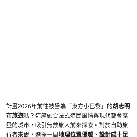
콩
の
숙
ホ
소
テ
추
ル
천
比
較
計畫2026年前往被譽為「東方小巴黎」的
胡志明
市旅遊
嗎？這座融合法式殖民風情與現代都會摩
登的城市，吸引無數旅人前來探索。對於自助旅
行者來說，選擇一間
地理位置優越、設計感十足