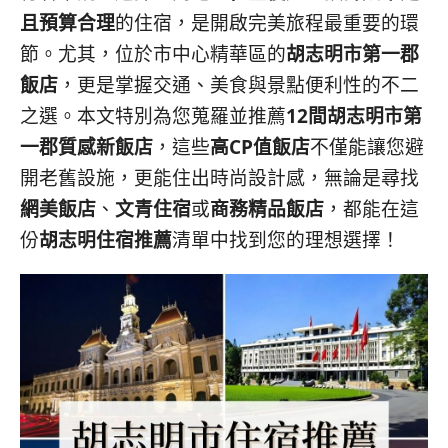
且預算合理
的住宿，是開啟完美旅程最重要的環
節。尤其，位於市中心精華區的
胡志明市第一郡
飯店
，更是掌握交通、美食與景點便利性的不二
之選。本文特別為您蒐羅並推薦
12間胡志明市第
一郡質感新飯店
，這些
高CP值飯店
不僅能讓您避
開老舊設施，更能住出時尚設計感，無論是尋找
網美飯店
、
文青住宿
或
商務精品飯店
，都能在這
份
胡志明住宿推薦
清單中找到您的理想選擇！