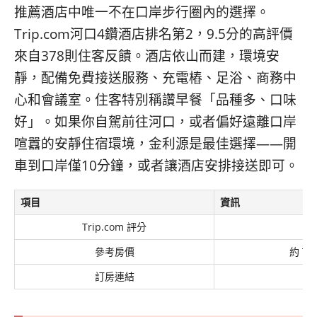
推薦酒店中唯一不在口岸步行圈內的選擇。
Trip.com河口4鑽酒店排名第2，9.5分的高評價
來自378則住客反饋。酒店依山而建，環境安
靜，配備免費接送服務、充電樁、足浴、商務中
心和會議室。住客特別稱讚早餐「品種多、口味
好」。如果你自駕前往河口，或者偏好遠離口岸
喧囂的安靜住宿環境，金利源是最佳選擇——開
車到口岸僅10分鐘，或者讓酒店安排接送即可。
項目
資訊
Trip.com 評分
參考房價
約 TW
訂房連結
Tr