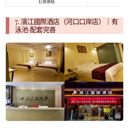
訂房連結
Tr
7. 濱江國際酒店（河口口岸店）｜有
泳池·配套完善