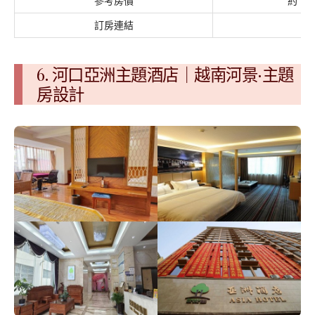
參考房價
約 TW
訂房連結
Tr
6. 河口亞洲主題酒店｜越南河景·主題
房設計