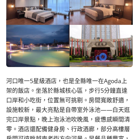
河口唯一5星級酒店，也是全縣唯一在Agoda上
架的飯店。坐落於縣城核心區，步行5分鐘直達
口岸和小吃街，位置無可挑剔。房間寬敞舒適，
設施較新，最大亮點是自帶室外泳池——白天逛
完口岸景點，晚上泡泳池吹晚風，疲憊感瞬間清
零。酒店還配備健身房、行政酒廊，部分高樓層
房間可遠眺越南老街方向河景。早餐品種豐富，