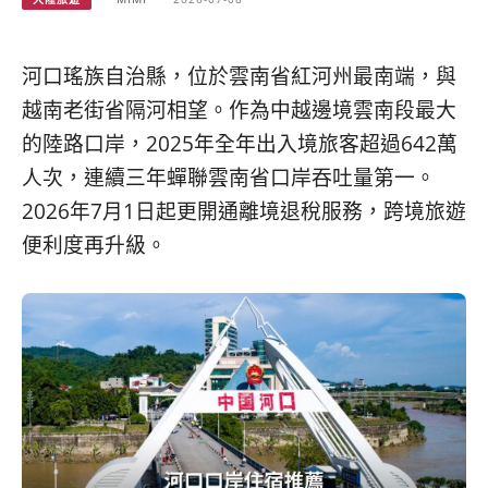
베
|
트
オ
남
ー
·
ス
河口瑤族自治縣，位於雲南省紅河州最南端，與
일
ト
越南老街省隔河相望。作為中越邊境雲南段最大
본
ラ
·
リ
的陸路口岸，2025年全年出入境旅客超過642萬
태
ア・
人次，連續三年蟬聯雲南省口岸吞吐量第一。
국
ニ
2026年7月1日起更開通離境退稅服務，跨境旅遊
·
ュ
대
ー
便利度再升級。
만
ジ
·
ー
필
ラ
리
ン
핀
ド・
·
太
발
平
리
洋
·
諸
홍
島