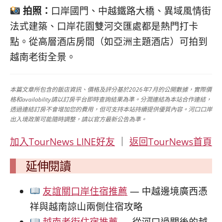
拍照：
口岸國門、中越鐵路大橋、異域風情街
法式建築、口岸花園雙河交匯處都是熱門打卡
點。從高層酒店房間（如亞洲主題酒店）可拍到
越南老街全景。
本篇文章所包含的飯店資訊、價格及評分基於2026年7月的公開數據，實際價
格和availability請以訂房平台即時查詢結果為準。分潤連結為本站合作連結，
透過連結訂房不會增加您的費用，但可支持本站持續提供優質內容。河口口岸
出入境政策可能隨時調整，請以官方最新公告為準。
加入TourNews LINE好友
｜
返回TourNews首頁
延伸閱讀
友誼關口岸住宿推薦
— 中越邊境廣西憑
祥與越南諒山兩側住宿攻略
越南老街住宿推薦
— 從河口過關後的越