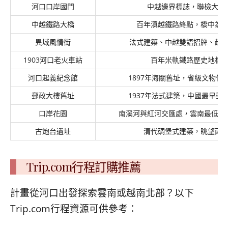
河口口岸國門
中越邊界標誌，聯檢大樓
中越鐵路大橋
百年滇越鐵路終點，橋中為
異域風情街
法式建築、中越雙語招牌、越
1903河口老火車站
百年米軌鐵路歷史地標
河口起義紀念館
1897年海關舊址，省級文物保
郵政大樓舊址
1937年法式建築，中國最早郵
口岸花園
南溪河與紅河交匯處，雲南最低海拔
古炮台遺址
清代碉堡式建築，眺望兩
Trip.com行程訂購推薦
計畫從河口出發探索雲南或越南北部？以下
Trip.com行程資源可供參考：