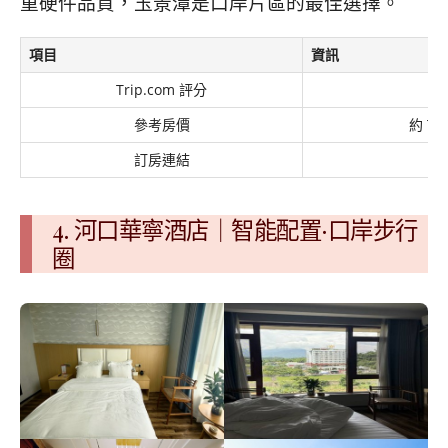
重硬件品質，玉景潭是口岸片區的最佳選擇。
項目
資訊
Trip.com 評分
參考房價
約 TW
訂房連結
Tr
4. 河口華寧酒店｜智能配置·口岸步行
圈