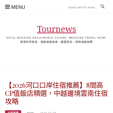
Skip
MENU
to
content
Tournews
HOTEL BOOKING DEALS,WORLD CUISINE, BREAKING TRAVEL NEWS.
發現世界美食、探索旅遊秘境，優惠資訊、即時旅遊新聞
去
飯
懶
YA
日
韓
泰
YA
English
한
日
旅
店
人
旅
本
國
國
美
Hotel
국
本
行
推
包
遊
旅
旅
旅
食
Guides
어
語
關
薦
景
遊
遊
遊
|
호
ホ
於
合
點
TourNews
텔
テ
我
集
合
추
ル
【2026河口口岸住宿推薦】8間高
集
천
宿
가
泊
CP值飯店精選，中越邊境雲南住宿
이
ガ
攻略
드
イ
|
ド
大陸旅遊
MIMI
2026-07-08