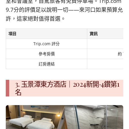
室和會議室，自駕旅客有免費停車場。Trip.com
9.7分的評價足以說明一切——來河口如果預算允
許，這家絕對值得首選。
項目
資訊
Trip.com 評分
參考房價
約 TW
訂房連結
Tr
3. 玉景潭東方酒店｜2024新開·4鑽第1
名