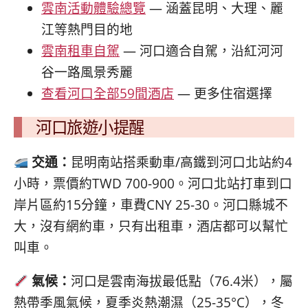
雲南活動體驗總覽
— 涵蓋昆明、大理、麗
江等熱門目的地
雲南租車自駕
— 河口適合自駕，沿紅河河
谷一路風景秀麗
查看河口全部59間酒店
— 更多住宿選擇
河口旅遊小提醒
交通：
昆明南站搭乘動車/高鐵到河口北站約4
小時，票價約TWD 700-900。河口北站打車到口
岸片區約15分鐘，車費CNY 25-30。河口縣城不
大，沒有網約車，只有出租車，酒店都可以幫忙
叫車。
氣候：
河口是雲南海拔最低點（76.4米），屬
熱帶季風氣候，夏季炎熱潮濕（25-35°C），冬