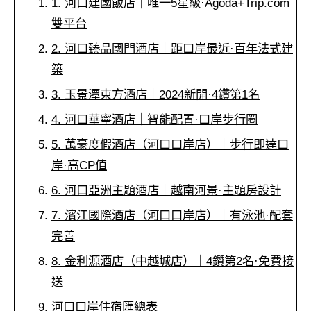
1. 河口建國飯店｜唯一5星級·Agoda+Trip.com
雙平台
2. 河口臻品國門酒店｜距口岸最近·百年法式建
築
3. 玉景潭東方酒店｜2024新開·4鑽第1名
4. 河口華寧酒店｜智能配置·口岸步行圈
5. 萬豪度假酒店（河口口岸店）｜步行即達口
岸·高CP值
6. 河口亞洲主題酒店｜越南河景·主題房設計
7. 濱江國際酒店（河口口岸店）｜有泳池·配套
完善
8. 金利源酒店（中越城店）｜4鑽第2名·免費接
送
河口口岸住宿匯總表