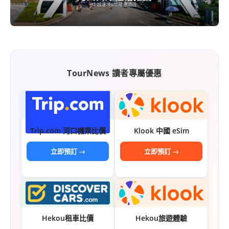
콩
の
숙
ホ
소
テ
추
ル
천
比
較
TourNews 讀者專屬優惠
Trip.com 河口機票比價
Klook 中國 eSim
立即預訂 →
立即預訂 →
Hekou租車比價
Hekou旅遊體驗