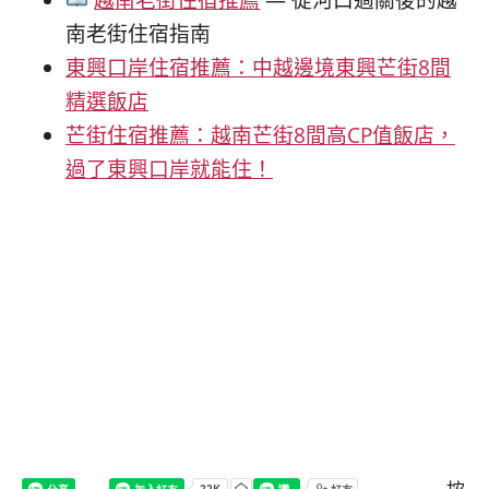
南老街住宿指南
東興口岸住宿推薦：中越邊境東興芒街8間
精選飯店
芒街住宿推薦：越南芒街8間高CP值飯店，
過了東興口岸就能住！