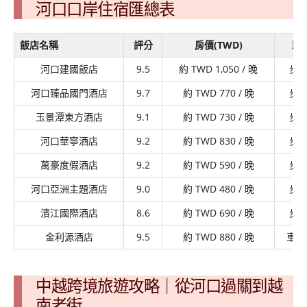
河口口岸住宿匯總表
飯店名稱
評分
房價(TWD)
距
河口建國飯店
9.5
約 TWD 1,050 / 晚
步行
河口臻品國門酒店
9.7
約 TWD 770 / 晚
步行
玉景潭東方酒店
9.1
約 TWD 730 / 晚
步行
河口華寧酒店
9.2
約 TWD 830 / 晚
步行
萬豪度假酒店
9.2
約 TWD 590 / 晚
步行
河口亞洲主題酒店
9.0
約 TWD 480 / 晚
步行
濱江國際酒店
8.6
約 TWD 690 / 晚
步行
金利源酒店
9.5
約 TWD 880 / 晚
車程
中越跨境旅遊攻略｜從河口過關到越
南老街