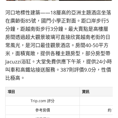
河口地標性建築——18層高的亞洲主題酒店坐落
在廣齡街85號，國門小學正對面。距口岸步行5
分鐘，距越南街步行3分鐘。最大賣點是高樓層
房間透過超大觀景玻璃可直接欣賞越南老街的日
常風光，是河口最佳觀景酒店。房間40-50平方
米，面積寬敞，提供各種主題房型，部分房型帶
Jacuzzi浴缸。大堂免費供應下午茶，提供24小時
叫車和高鐵站接送服務。387則評價9.0分，性價
比極高。
項目
資訊
Trip.com 評分
參考房價
約 TW