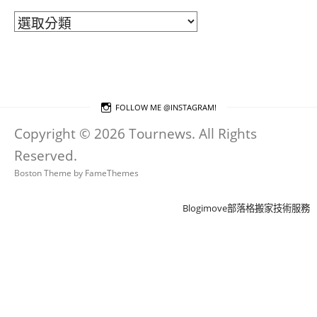
文
章
分
類
FOLLOW ME @INSTAGRAM!
Copyright © 2026 Tournews. All Rights
Reserved.
Boston Theme by
FameThemes
Blogimove部落格搬家技術服務