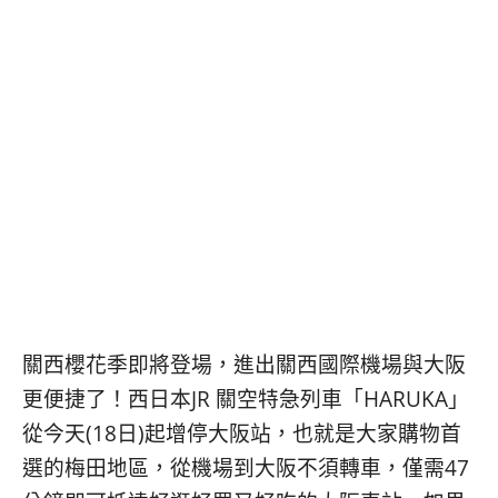
콩
の
숙
ホ
소
テ
추
ル
천
比
較
關西櫻花季即將登場，進出關西國際機場與大阪
更便捷了！西日本JR 關空特急列車「HARUKA」
從今天(18日)起增停大阪站，也就是大家購物首
選的梅田地區，從機場到大阪不須轉車，僅需47