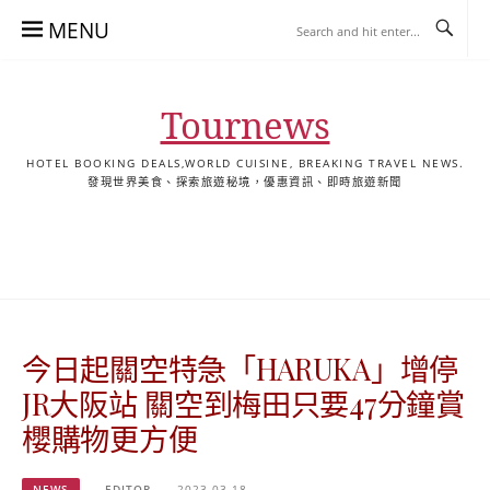
Skip
MENU
to
content
Tournews
HOTEL BOOKING DEALS,WORLD CUISINE, BREAKING TRAVEL NEWS.
發現世界美食、探索旅遊秘境，優惠資訊、即時旅遊新聞
去
飯
懶
YA
日
韓
泰
YA
English
한
日
旅
店
人
旅
本
國
國
美
Hotel
국
本
行
推
包
遊
旅
旅
旅
食
Guides
어
語
關
薦
景
遊
遊
遊
|
호
ホ
於
合
點
TourNews
텔
テ
我
集
合
추
ル
今日起關空特急「HARUKA」增停
集
천
宿
가
泊
JR大阪站 關空到梅田只要47分鐘賞
이
ガ
櫻購物更方便
드
イ
|
ド
NEWS
EDITOR
2023-03-18