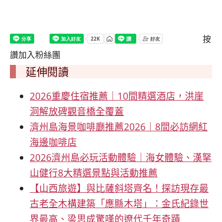
按
讚加入粉絲團
延伸閱讀
2026重慶住宿推薦｜10間精選酒店，洪崖
洞解放碑觀音橋全覆蓋
濟州島海景咖啡廳推薦2026｜8間必訪網紅
海邊咖啡店
2026濟州島必玩活動體驗｜海女體驗、漢拏
山健行8大精選景點與活動推薦
【山西旅遊】與比薩斜塔齊名！探訪現存最
古老全木構建築「應縣木塔」：金氏紀錄世
界最高、梁思成驚嘆的遼代千年奇蹟