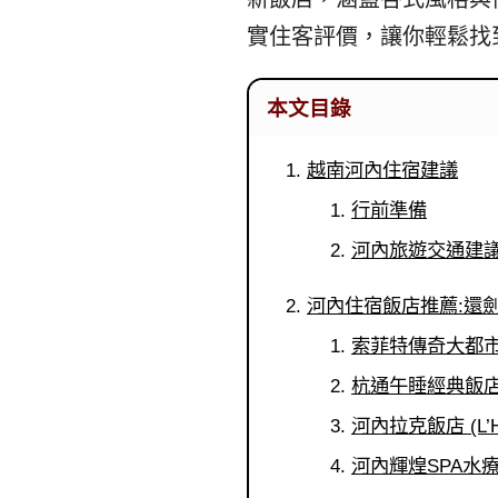
實住客評價，讓你輕鬆找
本文目錄
越南河內住宿建議
行前準備
河內旅遊交通建
河內住宿飯店推薦:還
索菲特傳奇大都市飯店 (S
杭通午睡經典飯店 (La 
河內拉克飯店 (L’HÔT
河內輝煌SPA水療飯店 (H