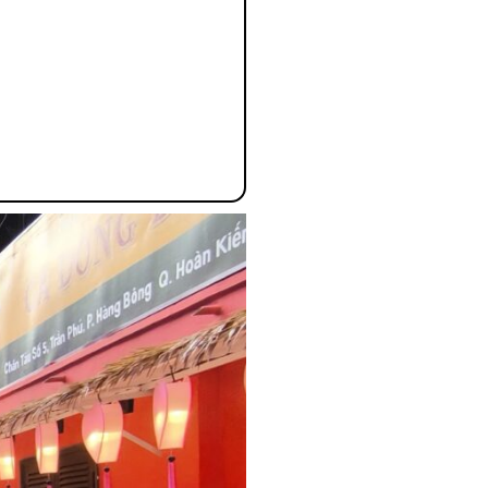
숙
ホ
소
テ
추
ル
천
比
較