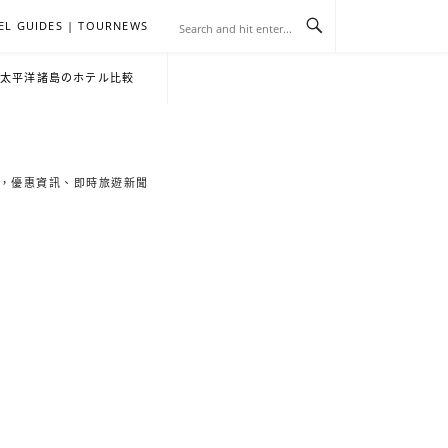
EL GUIDES | TOURNEWS
去
飯
懶
YA
日
韓
泰
YA
English
한
日
・太平洋諸島のホテル比較
旅
店
人
旅
本
國
國
美
Hotel
국
本
行
推
包
遊
旅
旅
旅
食
Guides
어
語
索旅遊秘境，優惠資訊、即時旅遊新聞
關
薦
景
遊
遊
遊
|
호
ホ
於
合
點
TourNews
텔
テ
我
集
合
추
ル
集
천
宿
가
泊