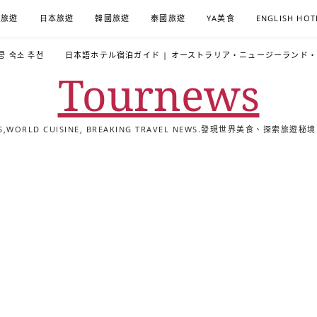
A旅遊
日本旅遊
韓國旅遊
泰國旅遊
YA美食
ENGLISH HOT
콩 숙소 추천
日本語ホテル宿泊ガイド | オーストラリア・ニュージーランド
Tournews
ALS,WORLD CUISINE, BREAKING TRAVEL NEWS.發現世界美食、探
去
飯
懶
YA
日
韓
泰
YA
English
한
日
旅
店
人
旅
本
國
國
美
Hotel
국
本
行
推
包
遊
旅
旅
旅
食
Guides
어
語
關
薦
景
遊
遊
遊
|
호
ホ
於
合
點
TourNews
텔
テ
我
集
合
추
ル
集
천
宿
가
泊
이
ガ
드
イ