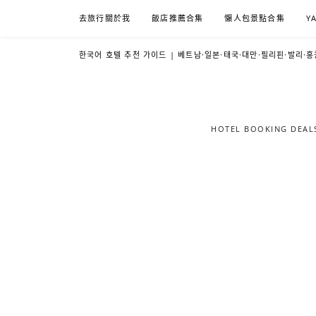
Skip
去旅行關於我
飯店推薦合集
懶人包景點合集
Y
to
content
한국어 호텔 추천 가이드 | 베트남·일본·태국·대만·필리핀·발리·홍
HOTEL BOOKING DE