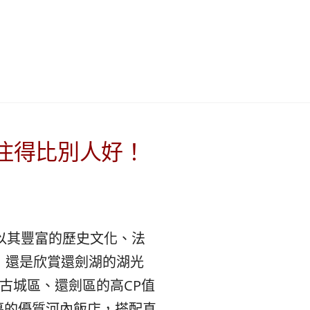
이
ガ
드
イ
|
ド
베
|
你住得比別人好！
트
オ
남
ー
以其豐富的歷史文化、法
·
ス
，還是欣賞還劍湖的湖光
일
ト
古城區、還劍區的高CP值
幕的優質河內飯店，搭配真