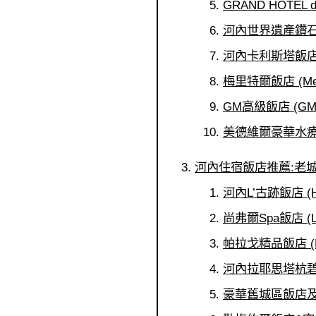
GRAND HOTEL d
河內世界遺產鑽石Spa飯店
河內卡利斯塔飯店 (Han
梅里特爾飯店 (Merit
GM高級飯店 (GM P
美德維爾豪華水療飯店 (
河內住宿飯店推薦:老
河內L’古跡飯店 (Hano
尚弗爾Spa飯店 (Le C
帕拉戈精品飯店 (Pala
河內拉耶思塔杭碧高級飯店
豪華舊城區飯店及健身房 