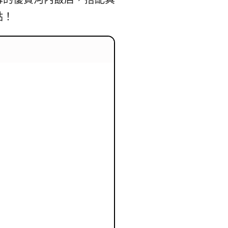
본
ラ
點！
·
リ
태
ア・
국
ニ
·
ュ
대
ー
만
ジ
·
ー
필
ラ