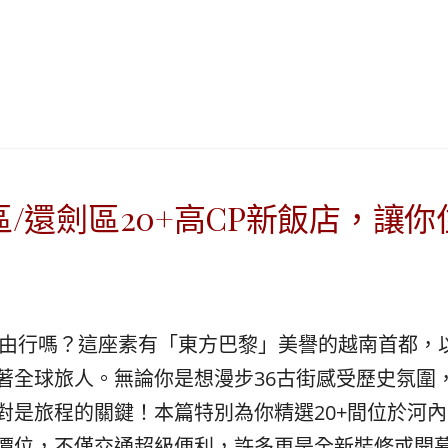
|
ド
베
|
트
オ
남
ー
·
ス
일
ト
본
ラ
·
リ
태
ア・
/還劍區20+高CP新飯店，讓
국
ニ
·
ュ
대
ー
만
ジ
·
ー
內自由行嗎？這座素有「東方巴黎」美譽的越南首都，
필
ラ
리
ン
著全球旅人。無論你是想漫步36古街感受歷史氛圍
핀
ド・
對是旅程的關鍵！本篇特別為你精選20+間位於河內
·
太
價位，不僅交通超級便利，許多更是全新裝修或開