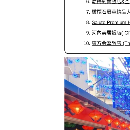
勒梅約爾飯店&空中酒吧 
橄欖石豪華精品大飯店 (P
Salute Premium H
河內美居飯店( GRA
東方翡翠飯店 (The Or