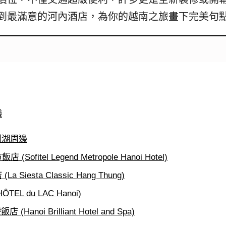
발
平
리
洋
到最滿意的河內酒店，為你的越南之旅畫下完美句
·
諸
홍
島
콩
の
숙
ホ
소
テ
추
ル
천
比
較
議
劍湖周邊
ofitel Legend Metropole Hanoi Hotel)
Siesta Classic Hang Thung)
EL du LAC Hanoi)
anoi Brilliant Hotel and Spa)