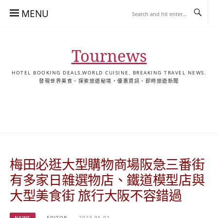
Skip
MENU
to
content
Tournews
HOTEL BOOKING DEALS,WORLD CUISINE, BREAKING TRAVEL NEWS.
發現世界美食、探索旅遊秘境，優惠資訊、即時旅遊新聞
去
飯
懶
YA
日
韓
泰
YA
English
한
日
旅
店
人
旅
本
國
國
美
Hotel
국
本
行
推
包
遊
旅
旅
旅
食
Guides
어
語
關
薦
景
遊
遊
遊
|
호
ホ
於
合
點
TourNews
텔
テ
我
集
合
추
ル
梅田必逛大型購物商場阪急三番街
集
천
宿
가
泊
有多家日雜選物店、鐵道模型店與
이
ガ
大型美食街 旅行大阪不容錯過
드
イ
|
ド
NEWS
EDITOR
2023-05-02