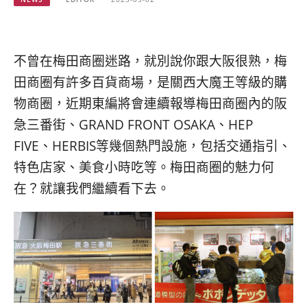
베
|
트
オ
남
ー
·
ス
일
ト
不曾在梅田商圈迷路，就別說你跟大阪很熟，梅
본
ラ
田商圈有許多百貨商場，是關西大魔王等級的購
·
リ
物商圈，近期東編將會連續報導梅田商圈內的阪
태
ア・
국
ニ
急三番街、GRAND FRONT OSAKA、HEP
·
ュ
FIVE、HERBIS等幾個熱門設施，包括交通指引、
대
ー
만
ジ
特色店家、美食小時吃等。梅田商圈的魅力何
·
ー
在？就讓我們繼續看下去。
필
ラ
리
ン
핀
ド・
·
太
발
平
리
洋
·
諸
홍
島