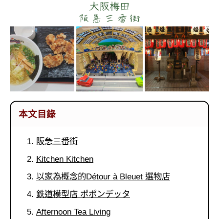
콩
の
숙
ホ
소
テ
추
ル
천
比
較
本文目錄
阪急三番街
Kitchen Kitchen
以家為概念的Détour à Bleuet 選物店
鉄道模型店 ポポンデッタ
Afternoon Tea Living