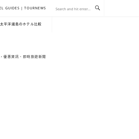
EL GUIDES | TOURNEWS
去
飯
懶
YA
日
韓
泰
YA
English
한
日
・太平洋諸島のホテル比較
旅
店
人
旅
本
國
國
美
Hotel
국
本
行
推
包
遊
旅
旅
旅
食
Guides
어
語
索旅遊秘境，優惠資訊、即時旅遊新聞
關
薦
景
遊
遊
遊
|
호
ホ
於
合
點
TourNews
텔
テ
我
集
合
추
ル
集
천
宿
가
泊