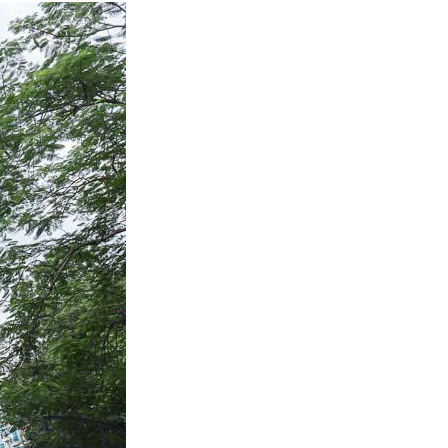
본
ラ
·
リ
태
ア・
국
ニ
·
ュ
대
ー
만
ジ
·
ー
필
ラ