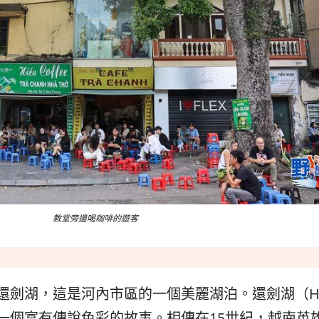
教堂旁邊喝咖啡的遊客
劍湖，這是河內市區的一個美麗湖泊。還劍湖（Hoan 
一個富有傳說色彩的故事。相傳在15世紀，越南英