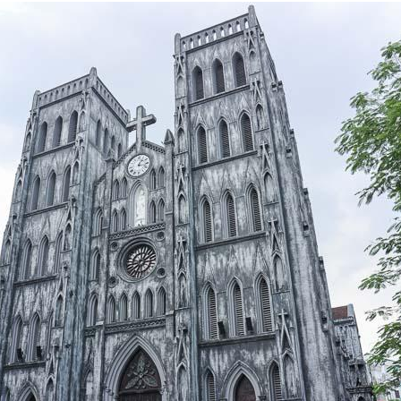
발
平
리
洋
·
諸
홍
島
콩
の
숙
ホ
소
テ
추
ル
천
比
較