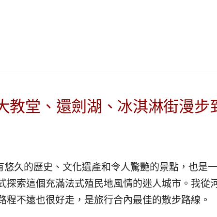
|
ド
베
|
트
オ
남
ー
·
ス
일
ト
본
ラ
·
リ
태
ア・
內大教堂、還劍湖、冰淇淋街漫步
국
ニ
·
ュ
대
ー
만
ジ
·
ー
i）有悠久的歷史、文化遺產和令人驚艷的景點，也是
필
ラ
리
ン
式探索這個充滿法式殖民地風情的迷人城市。我從
핀
ド・
路程不遠也很好走，是旅行合內最佳的散步路線。
·
太