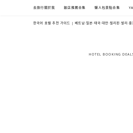
Skip
去旅行關於我
飯店推薦合集
懶人包景點合集
Y
to
content
한국어 호텔 추천 가이드 | 베트남·일본·태국·대만·필리핀·발리·홍
HOTEL BOOKING DE