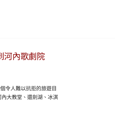
이
ガ
드
イ
|
ド
베
|
到河內歌劇院
트
オ
남
ー
一個令人難以抗拒的旅遊目
·
ス
河內大教堂、還劍湖、冰淇
일
ト