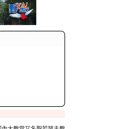
리
ン
핀
ド・
·
太
발
平
리
洋
·
諸
홍
島
콩
の
河內大教堂又名聖若瑟主教