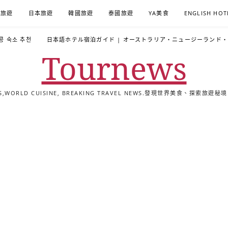
A旅遊
日本旅遊
韓國旅遊
泰國旅遊
YA美食
ENGLISH HOT
콩 숙소 추천
日本語ホテル宿泊ガイド | オーストラリア・ニュージーランド
Tournews
ALS,WORLD CUISINE, BREAKING TRAVEL NEWS.發現世界美食、探
去
飯
懶
YA
日
韓
泰
YA
English
한
日
旅
店
人
旅
本
國
國
美
Hotel
국
本
行
推
包
遊
旅
旅
旅
食
Guides
어
語
關
薦
景
遊
遊
遊
|
호
ホ
於
合
點
TourNews
텔
テ
我
集
合
추
ル
集
천
宿
가
泊
이
ガ
드
イ