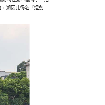
龜，湖因此得名「還劍