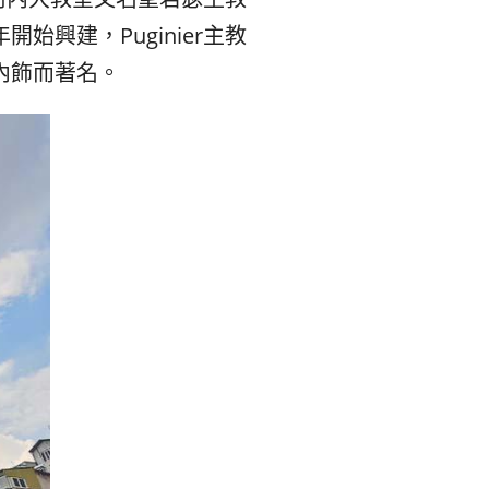
숙
ホ
興建，Puginier主教
소
テ
內飾而著名。
추
ル
천
比
較