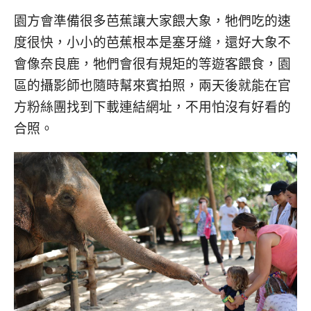
園方會準備很多芭蕉讓大家餵大象，牠們吃的速
度很快，小小的芭蕉根本是塞牙縫，還好大象不
會像奈良鹿，牠們會很有規矩的等遊客餵食，園
區的攝影師也隨時幫來賓拍照，兩天後就能在官
方粉絲團找到下載連結網址，不用怕沒有好看的
合照。