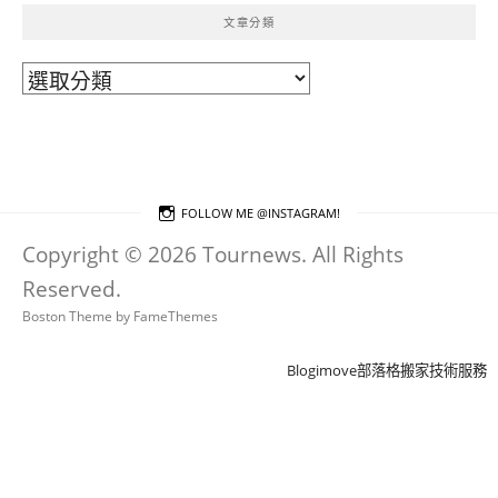
文章分類
文
章
分
類
FOLLOW ME @INSTAGRAM!
Copyright © 2026 Tournews. All Rights
Reserved.
Boston Theme by
FameThemes
Blogimove部落格搬家技術服務