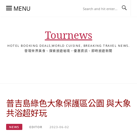
Skip
MENU
to
content
Tournews
HOTEL BOOKING DEALS,WORLD CUISINE, BREAKING TRAVEL NEWS.
發現世界美食、探索旅遊秘境，優惠資訊、即時旅遊新聞
去
飯
懶
YA
日
韓
泰
YA
English
한
日
旅
店
人
旅
本
國
國
美
Hotel
국
本
行
推
包
遊
旅
旅
旅
食
Guides
어
語
關
薦
景
遊
遊
遊
|
호
ホ
於
合
點
TourNews
텔
テ
我
集
合
추
ル
普吉島綠色大象保護區公園 與大象
集
천
宿
가
泊
共浴超好玩
이
ガ
드
イ
NEWS
EDITOR
2023-06-02
|
ド