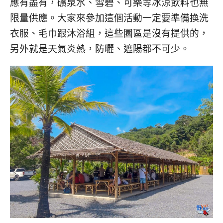
應有盡有，礦泉水、雪碧、可樂等冰涼飲料也無
限量供應。大家來參加這個活動一定要準備換洗
衣服、毛巾跟沐浴組，這些園區是沒有提供的，
另外就是天氣炎熱，防曬、遮陽都不可少。