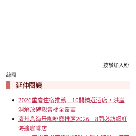
按讚加入粉
絲團
延伸閱讀
2026重慶住宿推薦｜10間精選酒店，洪崖
洞解放碑觀音橋全覆蓋
濟州島海景咖啡廳推薦2026｜8間必訪網紅
海邊咖啡店