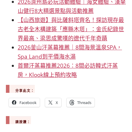
2026濟州島必玩活動體驗｜海女體驗、漢拏
山健行8大精選景點與活動推薦
【山西旅遊】與比薩斜塔齊名！探訪現存最
古老全木構建築「應縣木塔」：金氏紀錄世
界最高、梁思成驚嘆的遼代千年奇蹟
2026釜山汗蒸幕推薦｜8間海景溫泉SPA，
Spa Land到平價海水湯
首爾汗蒸幕推薦2026：8間必訪韓式汗蒸
房，Klook線上預約攻略
分享此文：
Facebook
X
Threads
請按讚：