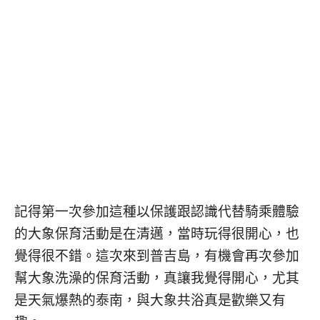
콩
の
숙
ホ
소
テ
추
ル
천
比
較
記得第一次參加這種以保護跟認識代替騎乘體驗
的大象保育活動是在清邁，當時玩得很開心，也
覺得很不錯。這次來到普吉島，有機會再次參加
幫大象洗澡的保育活動，真讓我覺得開心，尤其
是天氣爆熱的泰南，與大象共浴真是歡樂又有