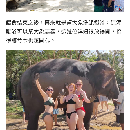
餵食結束之後，再來就是幫大象洗泥漿浴，這泥
漿浴可以幫大象驅蟲，這幾位洋妞很放得開，搞
得髒兮兮也超開心。