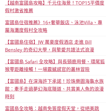
【越南富國島攻略】千元住海景！TOP15平價度
假村激省推薦
富國島住宿推薦》16+奢華飯店、泳池Villa、專
屬海灘度假村全攻略
【富國島住宿】JW 萬豪度假酒店 走進 Bill
Bensley 的奇幻大學，與摯愛共譜法式浪漫
【富國島 Safari 全攻略】與長頸鹿用餐、環尾狐
猴零距離接觸！一場震撼感官的叢林冒險
【富國島】在深海許下承諾！珍珠樂園海龜水族
館：牽手走過夢幻海底隧道、共賞美人魚的浪漫
時刻
富國島全攻略：越南免簽度假天堂，從絕美跳