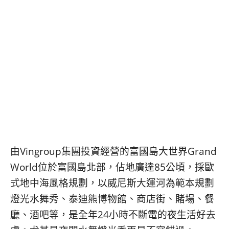
콩
の
숙
ホ
소
テ
추
ル
천
比
較
由Vingroup集團投資經營的富國島大世界Grand
World位於富國島北部，佔地廣達85公頃，採歐
式地中海風格規劃，以威尼斯大運河為範本規劃
燈光水舞秀、泰迪熊博物館、商店街、賭場、餐
廳、酒吧等，是全年24小時不斷電的夜生活好去