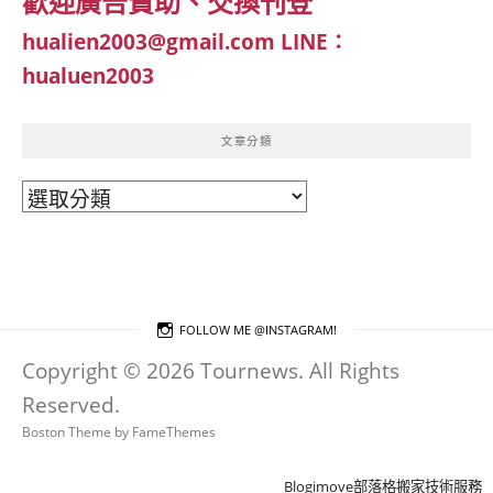
歡迎廣告贊助、交換刊登
hualien2003@gmail.com
LINE：
hualuen2003
文章分類
文
章
分
類
FOLLOW ME @INSTAGRAM!
Copyright © 2026 Tournews. All Rights
Reserved.
Boston Theme by
FameThemes
Blogimove部落格搬家技術服務