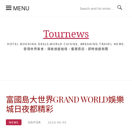
Skip
MENU
to
content
Tournews
HOTEL BOOKING DEALS,WORLD CUISINE, BREAKING TRAVEL NEWS.
發現世界美食、探索旅遊秘境，優惠資訊、即時旅遊新聞
去
飯
懶
YA
日
韓
泰
YA
English
한
日
旅
店
人
旅
本
國
國
美
Hotel
국
本
行
推
包
遊
旅
旅
旅
食
Guides
어
語
關
薦
景
遊
遊
遊
|
호
ホ
於
合
點
TourNews
텔
テ
我
集
合
추
ル
富國島大世界GRAND WORLD娛樂
集
천
宿
가
泊
城日夜都精彩
이
ガ
드
イ
NEWS
EDITOR
2024-06-05
|
ド