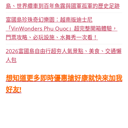
島、世界纜車到百年魚露與國軍孤軍的歷史足跡
富國島珍珠奇幻樂園：越南版迪士尼
「VinWonders Phu Quoc」超完整開箱體驗，
門票攻略、必玩設施、水舞秀一次看！
2026富國島自由行超夯人氣景點、美食、交通懶
人包
想知道更多即時優惠搶好康就快來加我
好友!