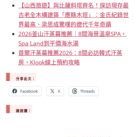
【山西旅遊】與比薩斜塔齊名！探訪現存最
古老全木構建築「應縣木塔」：金氏紀錄世
界最高、梁思成驚嘆的遼代千年奇蹟
2026釜山汗蒸幕推薦｜8間海景溫泉SPA，
Spa Land到平價海水湯
首爾汗蒸幕推薦2026：8間必訪韓式汗蒸
房，Klook線上預約攻略
分享此文：
Facebook
X
Threads
請按讚：