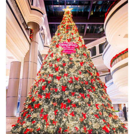
콩
の
숙
ホ
소
テ
추
ル
천
比
較