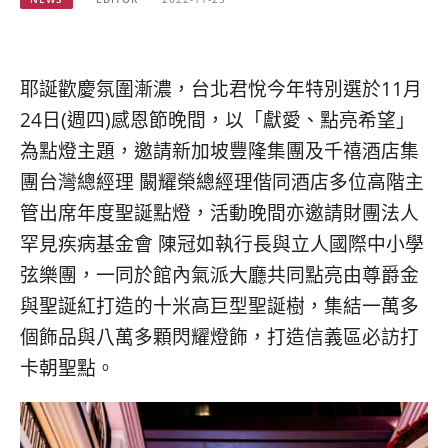
베
|
트
オ
남
ー
·
ス
일
ト
耶誕歡慶氛圍漸濃，台北君悅今年特別選於11月
본
ラ
24日(週四)感恩節晚間，以「獻愛、點亮希望」
·
リ
為點燈主題，邀請新加坡豐隆集團及千禧酒店集
태
ア・
국
ニ
團台灣總經理 闞耀榮總經理偕同酒店多位高階主
·
ュ
管出席年度聖誕點燈，活動晚間亦邀請財團法人
대
ー
만
ジ
罕見疾病基金會 陳冠如執行長與立人國際中小學
·
ー
弦樂團，一同於館內氣派大廳共同點亮由尊爵金
필
ラ
與聖誕紅打造的十米高巨型聖誕樹，集結一萬多
리
ン
핀
ド・
個飾品與八萬多顆閃耀燈飾，打造信義區必訪打
·
太
卡朝聖點。
발
平
리
洋
·
諸
홍
島