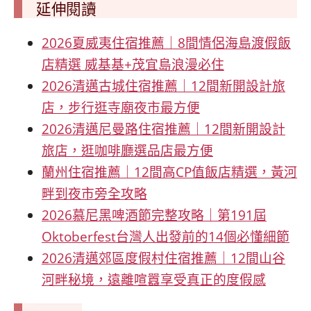
延伸閱讀
2026夏威夷住宿推薦｜8間情侶海島渡假飯
店精選 威基基+茂宜島浪漫必住
2026清邁古城住宿推薦｜12間新開設計旅
店，步行逛寺廟夜市最方便
2026清邁尼曼路住宿推薦｜12間新開設計
旅店，逛咖啡廳選品店最方便
蘭州住宿推薦｜12間高CP值飯店精選，黃河
畔到夜市旁全攻略
2026慕尼黑啤酒節完整攻略｜第191屆
Oktoberfest台灣人出發前的14個必懂細節
2026清邁郊區度假村住宿推薦｜12間山谷
河畔秘境，遠離喧囂享受真正的度假感