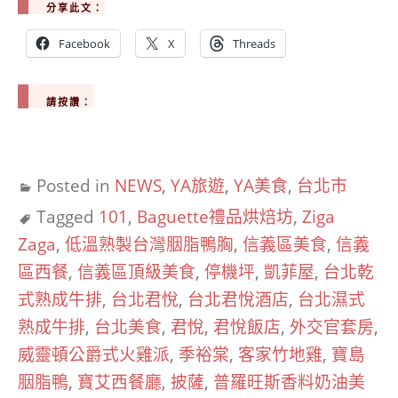
分享此文：
Facebook
X
Threads
請按讚：
Posted in
NEWS
,
YA旅遊
,
YA美食
,
台北市
Tagged
101
,
Baguette禮品烘焙坊
,
Ziga
Zaga
,
低溫熟製台灣胭脂鴨胸
,
信義區美食
,
信義
區西餐
,
信義區頂級美食
,
停機坪
,
凱菲屋
,
台北乾
式熟成牛排
,
台北君悅
,
台北君悅酒店
,
台北濕式
熟成牛排
,
台北美食
,
君悅
,
君悅飯店
,
外交官套房
,
威靈頓公爵式火雞派
,
季裕棠
,
客家竹地雞
,
寶島
胭脂鴨
,
寶艾西餐廳
,
披薩
,
普羅旺斯香料奶油美