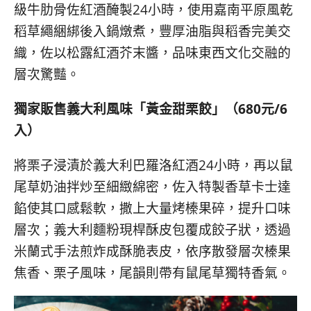
級牛肋骨佐紅酒醃製24小時，使用嘉南平原風乾
稻草繩綑綁後入鍋燉煮，豐厚油脂與稻香完美交
織，佐以松露紅酒芥末醬，品味東西文化交融的
層次驚豔。
獨家販售義大利風味「黃金甜栗餃」（
680
元
/6
入）
將栗子浸漬於義大利巴羅洛紅酒24小時，再以鼠
尾草奶油拌炒至細緻綿密，佐入特製香草卡士達
餡使其口感鬆軟，撒上大量烤榛果碎，提升口味
層次；義大利麵粉現桿酥皮包覆成餃子狀，透過
米蘭式手法煎炸成酥脆表皮，依序散發層次榛果
焦香、栗子風味，尾韻則帶有鼠尾草獨特香氣。