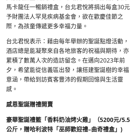
馬卡龍任一暢銷禮盒，台北君悅將捐出每盒30元
予財團法人罕見疾病基金會，欲在歡慶佳節之
際，為孩童傳遞更多幸福力量。
台北君悅表示：藉由每年舉辦的聖誕點燈活動，
酒店總是能凝聚來自各地旅客的祝福與期待，亦
累積了數萬人次的造訪留念。在邁向2023年前
夕，希望能從信義區出發，讓搭建聖誕樹的幸福
意涵，帶給到訪賓客豐沛的假期回憶與生活靈
感。
感恩聖誕贈禮開賣
豪華聖誕禮籃「香料奶油烤火雞」（
5200
元
/5.5
公斤，贈哈利波特「巫師歡迎禮
–
曲奇禮盒」
)