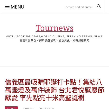
Skip
MENU
to
content
Tournews
HOTEL BOOKING DEALS,WORLD CUISINE, BREAKING TRAVEL NEWS.
發現世界美食、探索旅遊秘境，優惠資訊、即時旅遊新聞
去
飯
懶
YA
日
韓
泰
YA
English
한
日
旅
店
人
旅
本
國
國
美
Hotel
국
本
行
推
包
遊
旅
旅
旅
食
Guides
어
語
關
薦
景
遊
遊
遊
|
호
ホ
於
合
點
TourNews
텔
テ
我
集
合
추
ル
信義區最吸睛耶誕打卡點！集結八
集
천
宿
가
泊
萬盞燈及萬件裝飾 台北君悅感恩節
이
ガ
獻愛 率先點亮十米高聖誕樹
드
イ
|
ド
NEWS
EDITOR
2022-11-25