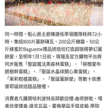
同一時間，點心房主廚陳建佑率領團隊耗時72小
時，集結800片薑餅磚瓦、200公斤糖霜、50公
斤蜂蜜於Baguette禮品烘焙坊打造超吸睛夢幻薑
餅屋，至明年1月1日前，現場及官方購物平台將
同步販售「聖誕魔法黑森林蛋糕」、「柳橙蒙布
朗樹幹蛋糕」、「聖誕水晶球開心果蛋糕」、
「茉莉柑橘蛋糕」、「聖誕薑餅屋」等數十款應
景耶誕烘焙甜品贈禮。
消費者凡購買哈利波特巫師歡迎禮-曲奇餅乾、嘿
美信使禮盒-達克瓦茲、霍格華茲手提皮箱-學院