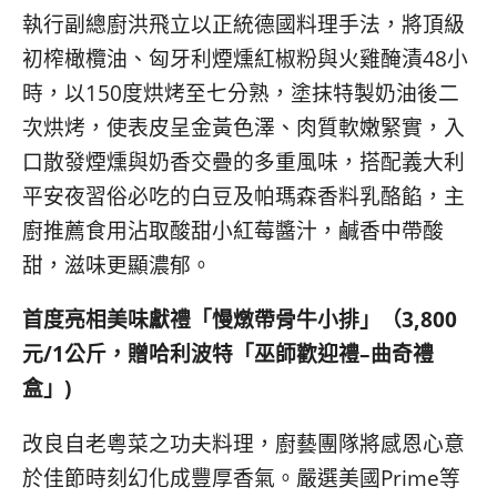
執行副總廚洪飛立以正統德國料理手法，將頂級
初榨橄欖油、匈牙利煙燻紅椒粉與火雞醃漬48小
時，以150度烘烤至七分熟，塗抹特製奶油後二
次烘烤，使表皮呈金黃色澤、肉質軟嫩緊實，入
口散發煙燻與奶香交疊的多重風味，搭配義大利
平安夜習俗必吃的白豆及帕瑪森香料乳酪餡，主
廚推薦食用沾取酸甜小紅莓醬汁，鹹香中帶酸
甜，滋味更顯濃郁。
首度亮相美味獻禮「慢燉帶骨牛小排」（
3,800
元
/1
公斤，贈哈利波特「巫師歡迎禮
–
曲奇禮
盒」
)
改良自老粵菜之功夫料理，廚藝團隊將感恩心意
於佳節時刻幻化成豐厚香氣。嚴選美國Prime等