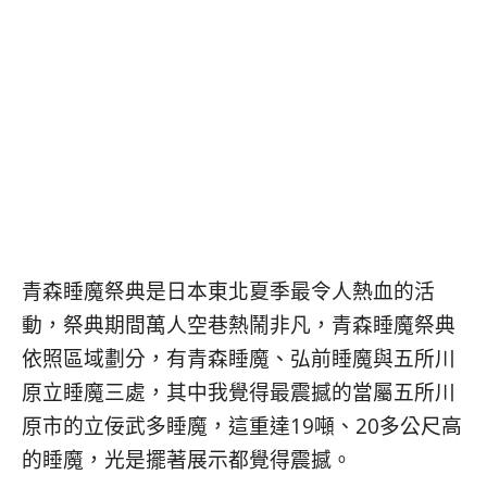
베
|
트
オ
남
ー
·
ス
일
ト
본
ラ
·
リ
태
ア・
국
ニ
·
ュ
대
ー
만
ジ
·
ー
青森睡魔祭典是日本東北夏季最令人熱血的活
필
ラ
動，祭典期間萬人空巷熱鬧非凡，青森睡魔祭典
리
ン
핀
ド・
依照區域劃分，有青森睡魔、弘前睡魔與五所川
·
太
原立睡魔三處，其中我覺得最震撼的當屬五所川
발
平
原市的立佞武多睡魔，這重達19噸、20多公尺高
리
洋
·
諸
的睡魔，光是擺著展示都覺得震撼。
홍
島