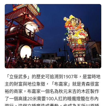
「立佞武多」的歷史可追溯到1907年，是當時地
主的財富與地位象徵，「布嘉家」就是青森很富
裕的商家，布嘉家一個名為秋元末吉的木匠製作
了一個高達20米需要100人扛的睡魔燈籠在市內
遊行，這個立睡魔造成轟動，也成為五所川原睡