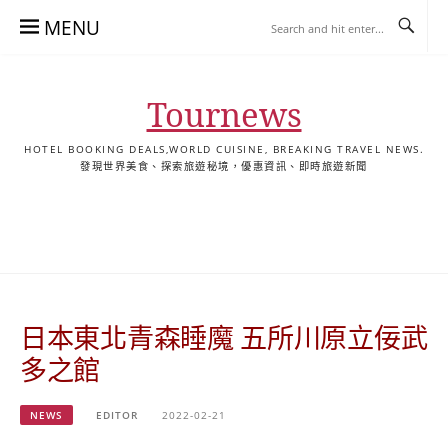
Skip
MENU
to
content
Tournews
HOTEL BOOKING DEALS,WORLD CUISINE, BREAKING TRAVEL NEWS.
發現世界美食、探索旅遊秘境，優惠資訊、即時旅遊新聞
去
飯
懶
YA
日
韓
泰
YA
English
한
日
旅
店
人
旅
本
國
國
美
Hotel
국
本
行
推
包
遊
旅
旅
旅
食
Guides
어
語
關
薦
景
遊
遊
遊
|
호
ホ
於
合
點
TourNews
텔
テ
我
集
合
추
ル
日本東北青森睡魔 五所川原立佞武
集
천
宿
가
泊
多之館
이
ガ
드
イ
NEWS
EDITOR
2022-02-21
|
ド