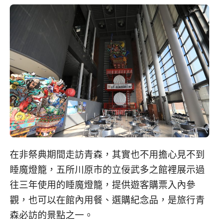
콩
の
숙
ホ
소
テ
추
ル
천
比
較
在非祭典期間走訪青森，其實也不用擔心見不到
睡魔燈籠，五所川原市的立佞武多之館裡展示過
往三年使用的睡魔燈籠，提供遊客購票入內參
觀，也可以在館內用餐、選購紀念品，是旅行青
森必訪的景點之一。