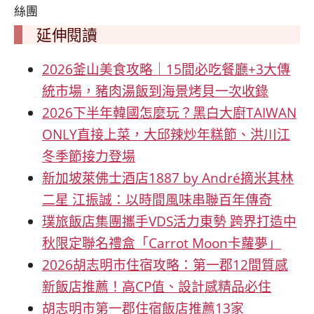
絲團
延伸閱讀
2026釜山美食攻略｜15間必吃餐廳+3大傳
統市場，豬肉湯飯到海景烤貝一次收錄
2026下半年韓國怎麼玩？黑白大廚TAIWAN
ONLY直接上菜，大邱辣炒年糕節、洪川江
冬季節接力登場
新加坡萊佛士酒店1887 by André摘米其林
二星 江振誠：以時間風味串聯百年傳奇
璞旅飯店集團攜手VDS活力東勢 跨界打造中
秋限定聯名禮盒「Carrot Moon卡蘿夢」
2026胡志明市住宿攻略：第一郡12間質感
新飯店推薦！高CP值、設計感精品必住
胡志明市第一郡住宿飯店推薦13家