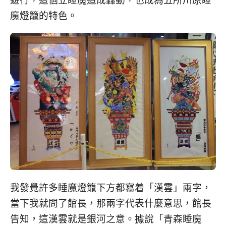
魔燈籠的特色。
我發覺許多睡魔燈籠下方都寫着「漢雲」兩字，
當下我就問了館長，那兩字代表什麼意思，館長
告知，這漢雲就是銀河之意。據說「青森睡魔