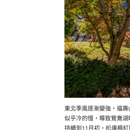
東北季風逐漸變強，福壽山
似乎冷的慢，導致鴛鴦湖
持續到11月初，松廬楓紅