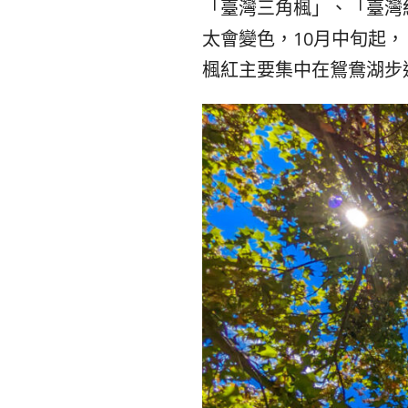
「臺灣三角楓」、「臺灣
太會變色，10月中旬起
楓紅主要集中在鴛鴦湖步