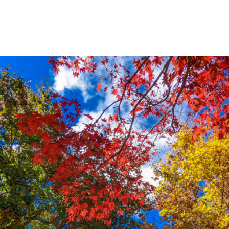
발
平
리
洋
·
諸
홍
島
콩
の
숙
ホ
소
テ
추
ル
천
比
較