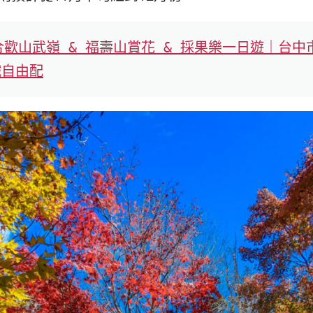
AY 合歡山武嶺 & 福壽山賞花 & 採果樂一日遊｜
鐵自由配