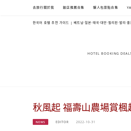
Skip
去旅行關於我
飯店推薦合集
懶人包景點合集
Y
to
content
한국어 호텔 추천 가이드 | 베트남·일본·태국·대만·필리핀·발리·홍
HOTEL BOOKING DE
秋風起 福壽山農場賞楓
EDITOR
2022-10-31
NEWS