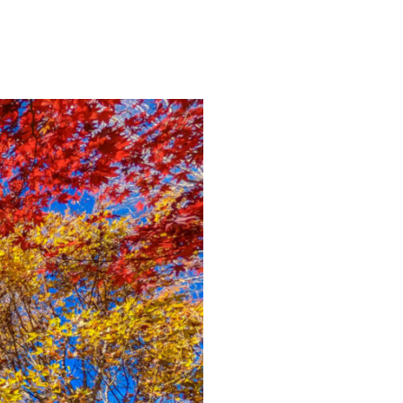
본
ラ
·
リ
태
ア・
국
ニ
·
ュ
대
ー
만
ジ
·
ー
필
ラ