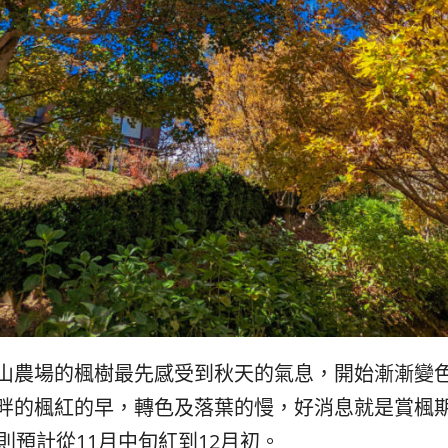
農場的楓樹最先感受到秋天的氣息，開始漸漸變色了！
畔的楓紅的早，轉色及落葉的慢，好消息就是賞楓
則預計從11月中旬紅到12月初。