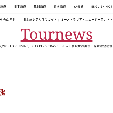
A旅遊
日本旅遊
韓國旅遊
泰國旅遊
YA美食
ENGLISH HOT
콩 숙소 추천
日本語ホテル宿泊ガイド | オーストラリア・ニュージーランド
Tournews
ALS,WORLD CUISINE, BREAKING TRAVEL NEWS.發現世界美食、探
去
飯
懶
YA
日
韓
泰
YA
English
한
日
旅
店
人
旅
本
國
國
美
Hotel
국
本
行
推
包
遊
旅
旅
旅
食
Guides
어
語
關
薦
景
遊
遊
遊
|
호
ホ
於
合
點
TourNews
텔
テ
我
集
合
추
ル
趣
集
천
宿
가
泊
이
ガ
드
イ