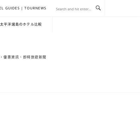
EL GUIDES | TOURNEWS
去
飯
懶
YA
日
韓
泰
YA
English
한
日
・太平洋諸島のホテル比較
旅
店
人
旅
本
國
國
美
Hotel
국
本
行
推
包
遊
旅
旅
旅
食
Guides
어
語
索旅遊秘境，優惠資訊、即時旅遊新聞
關
薦
景
遊
遊
遊
|
호
ホ
於
合
點
TourNews
텔
テ
我
集
合
추
ル
集
천
宿
가
泊