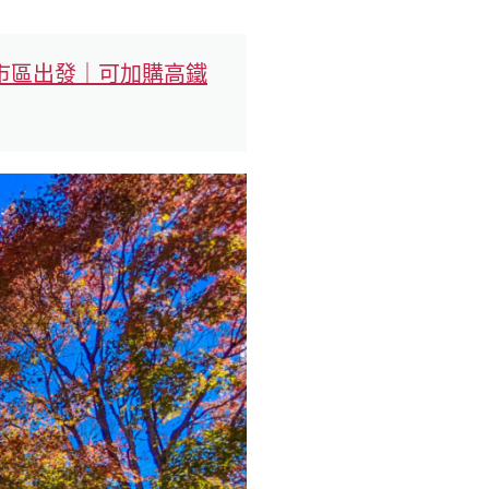
숙
ホ
소
テ
台中市區出發｜可加購高鐵
추
ル
천
比
較