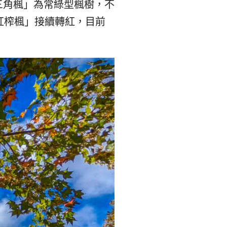
三角楓」為常綠型楓樹，不
紅榨楓」接續轉紅，目前