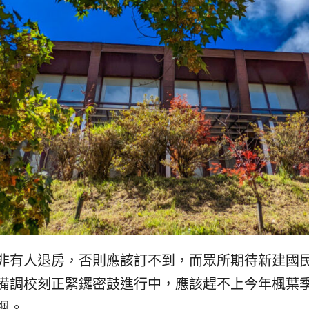
非有人退房，否則應該訂不到，而眾所期待新建國
備調校刻正緊鑼密鼓進行中，應該趕不上今年楓葉
楓。