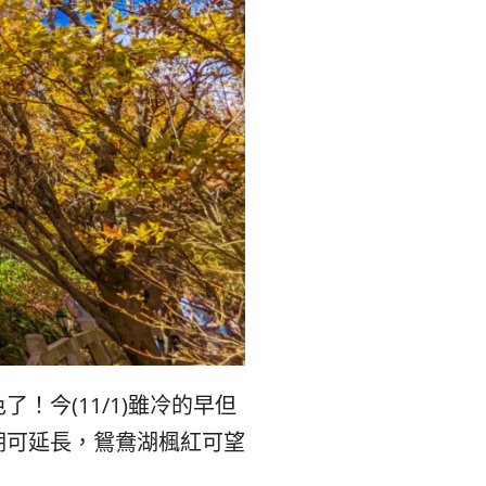
리
ン
핀
ド・
·
太
발
平
리
洋
·
諸
홍
島
今(11/1)雖冷的早但
콩
の
期可延長，鴛鴦湖楓紅可望