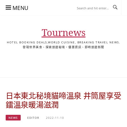
Skip
MENU
to
content
Tournews
HOTEL BOOKING DEALS,WORLD CUISINE, BREAKING TRAVEL NEWS.
發現世界美食、探索旅遊秘境，優惠資訊、即時旅遊新聞
去
飯
懶
YA
日
韓
泰
YA
English
한
日
旅
店
人
旅
本
國
國
美
Hotel
국
本
行
推
包
遊
旅
旅
旅
食
Guides
어
語
關
薦
景
遊
遊
遊
|
호
ホ
於
合
點
TourNews
텔
テ
我
集
合
추
ル
日本東北秘境貓啼溫泉 井筒屋享受
集
천
宿
가
泊
鐳溫泉暖湯滋潤
이
ガ
드
イ
NEWS
EDITOR
2022-11-10
|
ド