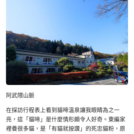
콩
の
숙
ホ
소
テ
추
ル
천
比
較
阿武隈山脈
在採訪行程表上看到貓啼溫泉讓我眼睛為之一
亮，這「貓啼」是什麼情形頗令人好奇。東編家
裡養很多貓，是「有貓就按讚」的死忠貓粉，原