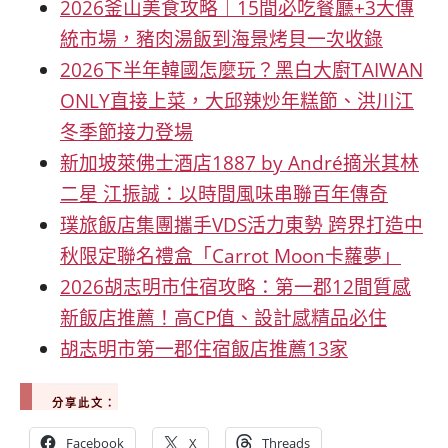
2026釜山美食攻略｜15間必吃餐廳+3大傳
統市場，豬肉湯飯到海景烤貝一次收錄
2026下半年韓國怎麼玩？黑白大廚TAIWAN
ONLY直接上菜，大邱辣炒年糕節、洪川江
冬季節接力登場
新加坡萊佛士酒店1887 by André摘米其林
二星 江振誠：以時間風味串聯百年傳奇
璞旅飯店集團攜手VDS活力東勢 跨界打造中
秋限定聯名禮盒「Carrot Moon卡蘿夢」
2026胡志明市住宿攻略：第一郡12間質感
新飯店推薦！高CP值、設計感精品必住
胡志明市第一郡住宿飯店推薦13家
分享此文：
Facebook
X
Threads