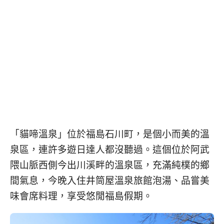
베
|
트
オ
남
ー
·
ス
일
ト
본
ラ
·
リ
태
ア・
국
ニ
·
ュ
대
ー
만
ジ
·
ー
「貓啼溫泉」位於福島石川町，是個小而美的溫
필
ラ
泉區，連許多遊日達人都沒聽過。這個位於阿武
리
ン
핀
ド・
隈山脈西側今出川溪畔的溫泉區，充滿純樸的鄉
·
太
間氣息，今晚入住井筒屋溫泉旅館泡湯、品嘗美
발
平
味會席料理，享受悠閒福島假期。
리
洋
·
諸
홍
島