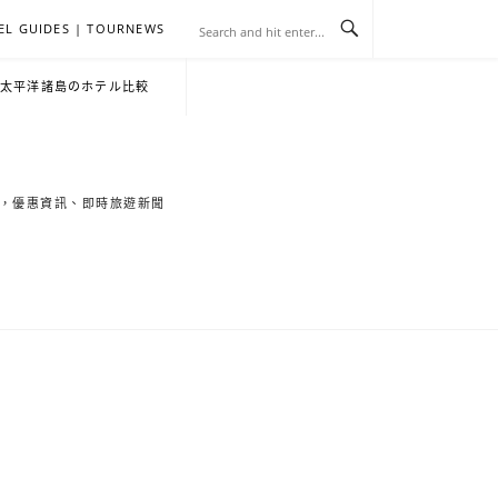
EL GUIDES | TOURNEWS
去
飯
懶
YA
日
韓
泰
YA
English
한
日
・太平洋諸島のホテル比較
旅
店
人
旅
本
國
國
美
Hotel
국
本
行
推
包
遊
旅
旅
旅
食
Guides
어
語
索旅遊秘境，優惠資訊、即時旅遊新聞
關
薦
景
遊
遊
遊
|
호
ホ
於
合
點
TourNews
텔
テ
我
集
合
추
ル
集
천
宿
가
泊