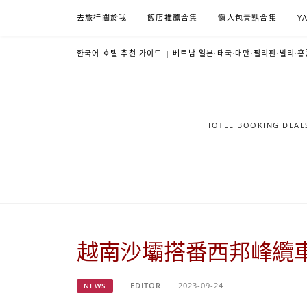
Skip
去旅行關於我
飯店推薦合集
懶人包景點合集
Y
to
content
한국어 호텔 추천 가이드 | 베트남·일본·태국·대만·필리핀·발리·홍
HOTEL BOOKING DE
越南沙壩搭番西邦峰纜
EDITOR
2023-09-24
NEWS