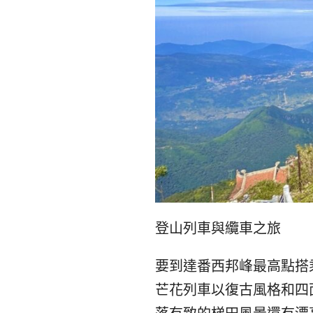
登山列車與纜車之旅
要到達番西邦峰最高點搭
芒花列車以復古風格和四