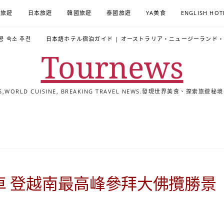
A旅遊
日本旅遊
韓國旅遊
泰國旅遊
YA美食
ENGLISH HOT
콩 숙소 추천
日本語ホテル宿泊ガイド | オーストラリア・ニュージーランド
Tournews
ALS,WORLD CUISINE, BREAKING TRAVEL NEWS.發現世界美食、探
去
飯
懶
YA
日
韓
泰
YA
English
한
日
旅
店
人
旅
本
國
國
美
Hotel
국
本
行
推
包
遊
旅
旅
旅
食
Guides
어
語
關
薦
景
遊
遊
遊
|
호
ホ
於
合
點
TourNews
텔
テ
我
集
合
추
ル
車 登越南最高峰參拜大佛攬勝景
集
천
宿
가
泊
이
ガ
드
イ