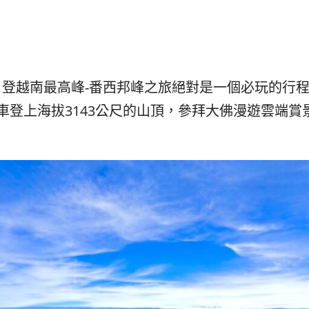
발
平
리
洋
·
諸
홍
島
콩
の
숙
ホ
城，登越南最高峰-番西邦峰之旅絕對是一個必玩的行
소
テ
車登上海拔3143公尺的山頂，參拜大佛漫遊雲端賞
추
ル
천
比
較