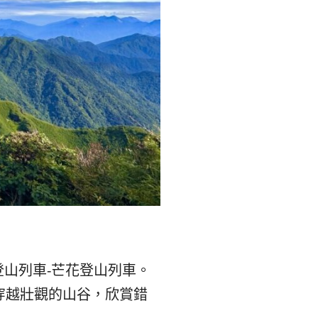
리
ン
핀
ド・
·
太
발
平
리
洋
·
諸
홍
島
山列車-芒花登山列車。
콩
の
穿越壯觀的山谷，欣賞錯