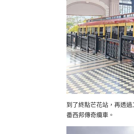
到了終點芒花站，再透過
番西邦傳奇纜車。