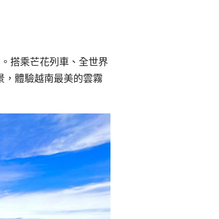
본
ラ
·
リ
태
ア・
程。搭乘芒花列車、全世界
景，體驗越南最美的雲霧
국
ニ
·
ュ
대
ー
만
ジ
·
ー
필
ラ