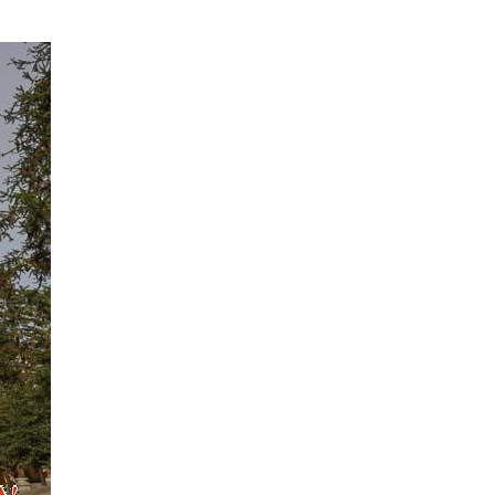
숙
ホ
소
テ
추
ル
천
比
較