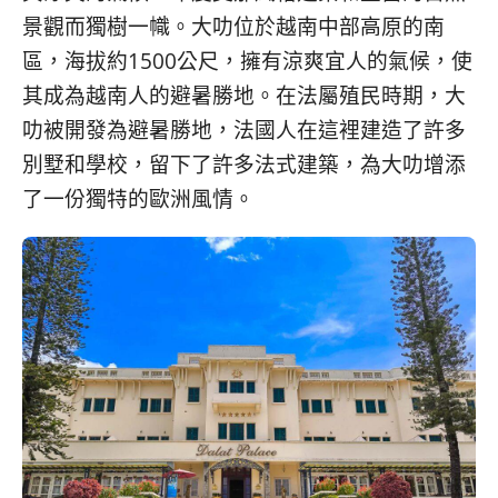
콩
の
景觀而獨樹一幟。大叻位於越南中部高原的南
숙
ホ
區，海拔約1500公尺，擁有涼爽宜人的氣候，使
소
テ
추
ル
其成為越南人的避暑勝地。在法屬殖民時期，大
천
比
叻被開發為避暑勝地，法國人在這裡建造了許多
較
別墅和學校，留下了許多法式建築，為大叻增添
了一份獨特的歐洲風情。