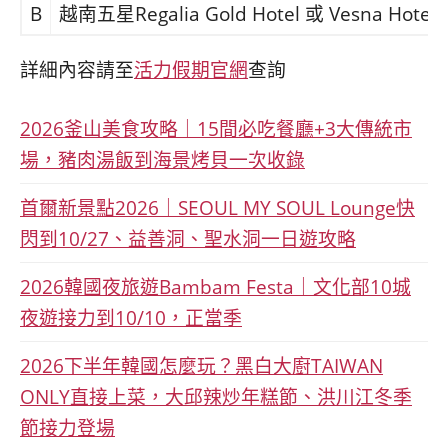
B
越南五星Regalia Gold Hotel 或 Vesna Hotel
詳細內容請至
活力假期官網
查詢
2026釜山美食攻略｜15間必吃餐廳+3大傳統市
場，豬肉湯飯到海景烤貝一次收錄
首爾新景點2026｜SEOUL MY SOUL Lounge快
閃到10/27、益善洞、聖水洞一日遊攻略
2026韓國夜旅遊Bambam Festa｜文化部10城
夜遊接力到10/10，正當季
2026下半年韓國怎麼玩？黑白大廚TAIWAN
ONLY直接上菜，大邱辣炒年糕節、洪川江冬季
節接力登場