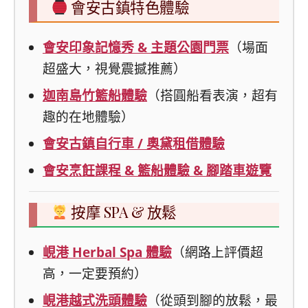
會安古鎮特色體驗
會安印象記憶秀 & 主題公園門票
（場面
超盛大，視覺震撼推薦）
迦南島竹籃船體驗
（搭圓船看表演，超有
趣的在地體驗）
會安古鎮自行車 / 奧黛租借體驗
會安烹飪課程 & 籃船體驗 & 腳踏車遊覽
按摩 SPA & 放鬆
峴港 Herbal Spa 體驗
（網路上評價超
高，一定要預約）
峴港越式洗頭體驗
（從頭到腳的放鬆，最