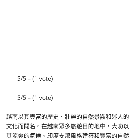
베
|
트
オ
남
ー
·
ス
일
ト
본
ラ
·
リ
태
ア・
국
ニ
·
ュ
대
ー
만
ジ
5/5 – (1 vote)
·
ー
필
ラ
리
ン
5/5 – (1 vote)
핀
ド・
·
太
발
平
越南以其豐富的歷史、壯麗的自然景觀和迷人的
리
洋
文化而聞名。在越南眾多旅遊目的地中，大叻以
·
諸
홍
島
其涼爽的氣候、印度支那風格建築和豐富的自然