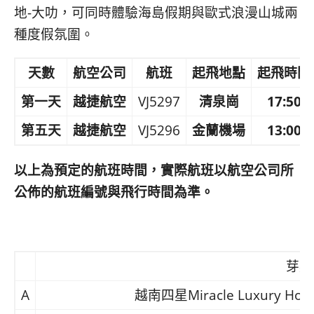
地-大叻，可同時體驗海島假期與歐式浪漫山城兩
種度假氛圍。
天數
航空公司
航班
起飛地點
起飛時間
第一天
越捷航空
VJ5297
清泉崗
17:50
第五天
越捷航空
VJ5296
金蘭機場
13:00
以上為預定的航班時間，實際航班以航空公司所
公佈的航班編號與飛行時間為準。
芽莊
A
越南四星Miracle Luxury Hote