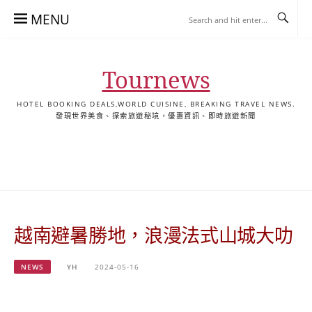
Skip
MENU
to
content
Tournews
HOTEL BOOKING DEALS,WORLD CUISINE, BREAKING TRAVEL NEWS.
發現世界美食、探索旅遊秘境，優惠資訊、即時旅遊新聞
去
飯
懶
YA
日
韓
泰
YA
English
한
日
旅
店
人
旅
本
國
國
美
Hotel
국
本
行
推
包
遊
旅
旅
旅
食
Guides
어
語
關
薦
景
遊
遊
遊
|
호
ホ
於
合
點
TourNews
텔
テ
我
集
合
추
ル
越南避暑勝地，浪漫法式山城大叻
集
천
宿
가
泊
이
ガ
NEWS
YH
2024-05-16
드
イ
|
ド