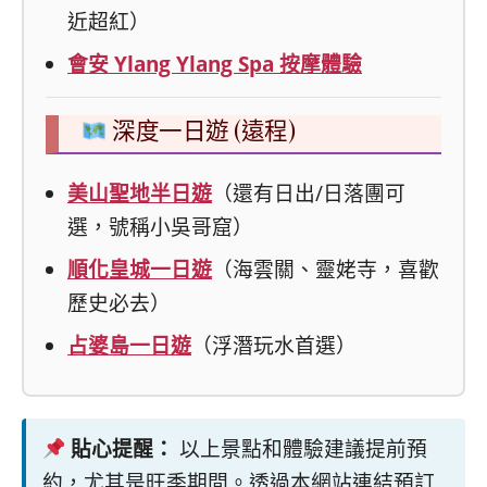
近超紅）
會安 Ylang Ylang Spa 按摩體驗
深度一日遊 (遠程)
美山聖地半日遊
（還有日出/日落團可
選，號稱小吳哥窟）
順化皇城一日遊
（海雲關、靈姥寺，喜歡
歷史必去）
占婆島一日遊
（浮潛玩水首選）
貼心提醒：
以上景點和體驗建議提前預
約，尤其是旺季期間。透過本網站連結預訂