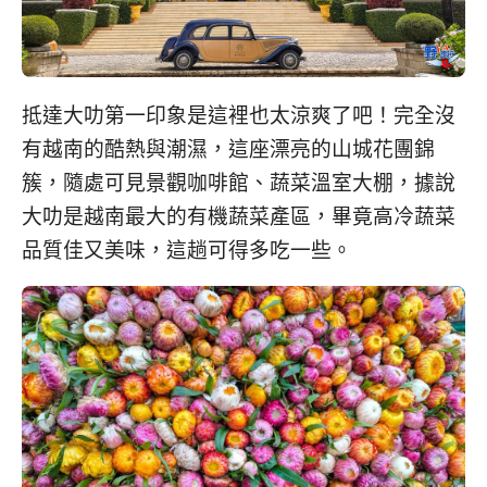
抵達大叻第一印象是這裡也太涼爽了吧！完全沒
有越南的酷熱與潮濕，這座漂亮的山城花團錦
簇，隨處可見景觀咖啡館、蔬菜溫室大棚，據說
大叻是越南最大的有機蔬菜產區，畢竟高冷蔬菜
品質佳又美味，這趟可得多吃一些。