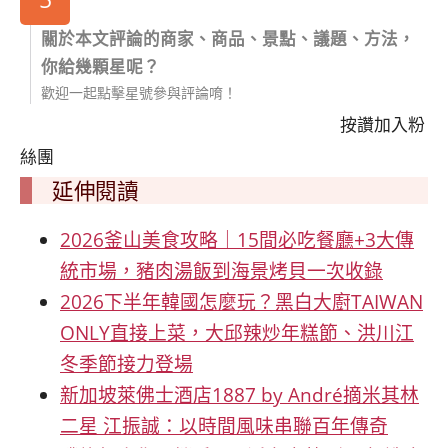
關於本文評論的商家、商品、景點、議題、方法，
你給幾顆星呢？
歡迎一起點擊星號參與評論唷！
按讚加入粉
絲團
延伸閱讀
2026釜山美食攻略｜15間必吃餐廳+3大傳
統市場，豬肉湯飯到海景烤貝一次收錄
2026下半年韓國怎麼玩？黑白大廚TAIWAN
ONLY直接上菜，大邱辣炒年糕節、洪川江
冬季節接力登場
新加坡萊佛士酒店1887 by André摘米其林
二星 江振誠：以時間風味串聯百年傳奇