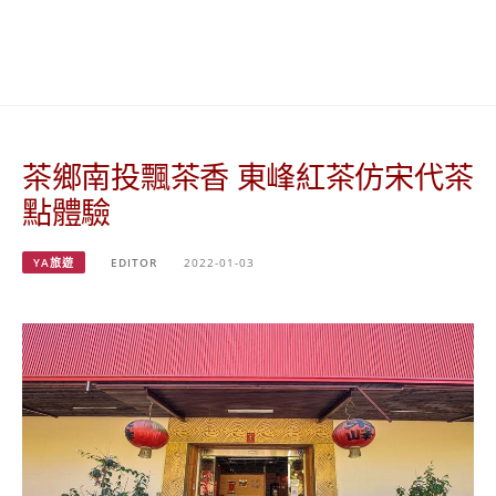
베
|
트
オ
남
ー
·
ス
일
ト
본
ラ
·
リ
茶鄉南投飄茶香 東峰紅茶仿宋代茶
태
ア・
국
ニ
點體驗
·
ュ
대
ー
만
ジ
YA旅遊
EDITOR
2022-01-03
·
ー
필
ラ
리
ン
핀
ド・
·
太
발
平
리
洋
·
諸
홍
島