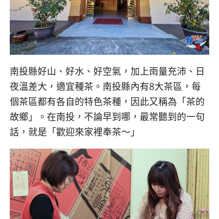
콩
の
숙
ホ
소
テ
추
ル
천
比
較
南投縣好山、好水、好空氣，加上雨量充沛、日
夜溫差大，適宜種茶。南投縣內有8大茶區，每
個茶區都有各自的特色茶種，因此又稱為「茶的
故鄉」。在南投，不論早到哪，最常聽到的一句
話，就是「歡迎來家裡奉茶～」