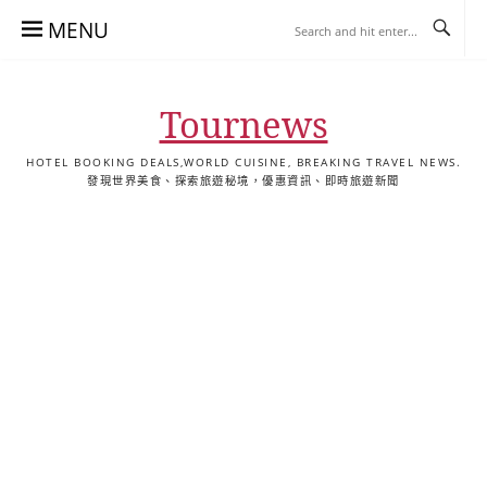
Skip
MENU
to
content
Tournews
HOTEL BOOKING DEALS,WORLD CUISINE, BREAKING TRAVEL NEWS.
發現世界美食、探索旅遊秘境，優惠資訊、即時旅遊新聞
去
飯
懶
YA
日
韓
泰
YA
English
한
日
旅
店
人
旅
本
國
國
美
Hotel
국
本
行
推
包
遊
旅
旅
旅
食
Guides
어
語
關
薦
景
遊
遊
遊
|
호
ホ
於
合
點
TourNews
텔
テ
我
集
合
추
ル
集
천
宿
가
泊
이
ガ
드
イ
|
ド