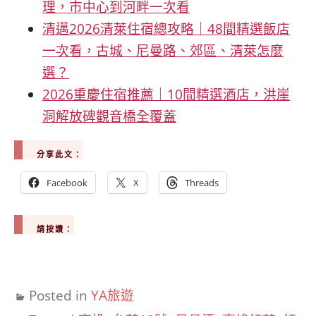
理，市中心到河畔一次看
清邁2026清萊住宿總攻略｜48間精選飯店
一次看，古城、尼曼路、郊區、清萊怎麼
選？
2026重慶住宿推薦｜10間精選酒店，洪崖
洞解放碑觀音橋全覆蓋
分享此文：
Facebook
X
Threads
請按讚：
Posted in
YA旅遊